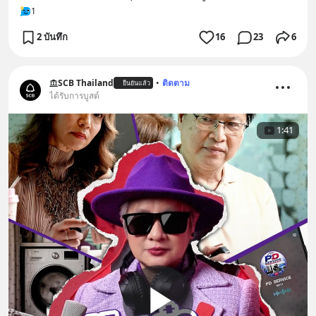
1
2 บันทึก
16
23
6
SCB Thailand
•
ติดตาม
ยืนยันแล้ว
ได้รับการบูสต์
1:41