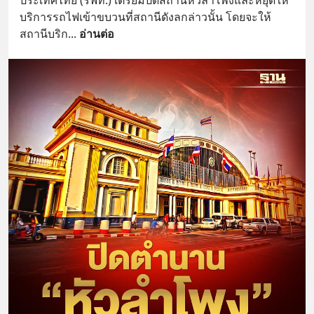
ประเทศไทย (รฟท.) เตรียมปิดสถานีหัวลำโพงและหยุดให้
บริการรถไฟเข้าขบวนที่สถานีดังลกล่าวนั้น โดยจะให้
สถานีบริก
... 
อ่านต่อ