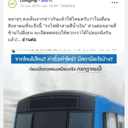
LivingPop
•
ติดตาม
12 ก.ค. 2019 เวลา 10:49 • ไลฟ์สไตล์
หลายๆ คงเห็นจากข่าวกันแล้วใช่ไหมครับว่าในเดือน
สิงหาคมที่จะถึงนี้ "รถไฟฟ้าสายสีน้ำเงิน" ส่วนต่อขยายที่
ข้ามไปฝั่งธน จะเปิดทดสอบให้พวกเราได้ไปลองนั่งกัน
แล้ว!
... 
อ่านต่อ