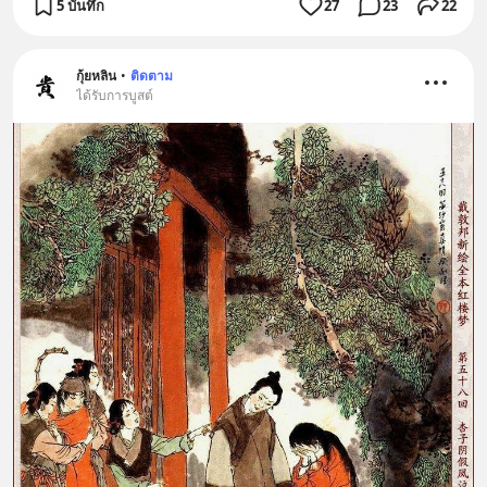
5 บันทึก
27
23
22
กุ้ยหลิน
•
ติดตาม
ได้รับการบูสต์