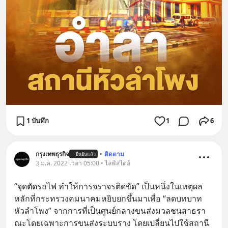
1 บันทึก
1
6
กรุงเทพธุรกิจ
•
ติดตาม
ยืนยันแล้ว
3 ม.ค. 2022 เวลา 05:00 • ไลฟ์สไตล์
“จุดตัดรถไฟ ทำให้การจราจรติดขัด” เป็นหนึ่งในเหตุผล
หลักที่กระทรวงคมนาคมหยิบยกขึ้นมาเพื่อ “ลดบทบาท
หัวลำโพง” จากการที่เป็นศูนย์กลางขนส่งมวลชนสาธรา
ณะโดยเฉพาะการขนส่งระบบราง โดยเปลี่ยนไปใช้สถานี