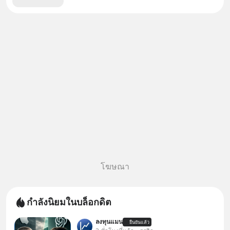
โฆษณา
กำลังนิยมในบล็อกดิต
ลงทุนแมน
ยืนยันแล้ว