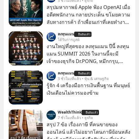
3 ชั่วโมงที่แล้ว • ธุรกิจ
สรุปมหากาพย์ Apple ฟ้อง OpenAI เมื่อ
อดีตพนักงาน กลายประเด็น ขโมยความ
ลับทางการค้า ถ้าเพื่อนเก่าที่เคยทำงาน
ด้วยกัน ทักมาขอให้เราช่วยหาไฟล์งาน
ลงทุนแมน
ยืนยันแล้ว
เก่าที่เขาเคยทำไว้ ตอนยังอยู่บริษัท
ได้รับการบูสต์
เดียวกัน
งานใหญ่ที่สุดของ ลงทุนแมน ปีนี้ ลงทุน
แมน SUMMIT 2026 ในงานนี้จะมี
เจ้าของธุรกิจ Dr.PONG, หมึกกรุบ,
Srichand, Jones’ Salad, LA GLACE,
ลงทุนแมน
ยืนยันแล้ว
Fastwork, MizuMi, KARMART, อิชิตัน
3 ชั่วโมงที่แล้ว • หุ้น & เศรษฐกิจ
มาแชร์ความรู้การสร้างธุรกิจ
รู้จัก 4 เครื่องมือการเงินพื้นฐาน ที่มนุษย์
เงินเดือนไม่ควรมองข้าม
WealthThink
ยืนยันแล้ว
7 ชั่วโมงที่แล้ว • ธุรกิจ
สรุป 7 ข้อ เรื่องภาษี ที่คนขายของ
ออนไลน์ แล้วไม่อยากโดนภาษีย้อนหลัง