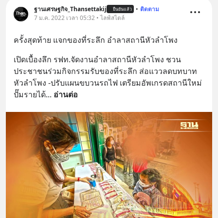
ฐานเศรษฐกิจ_Thansettakij
•
ติดตาม
ยืนยันแล้ว
7 ม.ค. 2022 เวลา 05:32 • ไลฟ์สไตล์
ครั้งสุดท้าย แจกของที่ระลึก อำลาสถานีหัวลำโพง
เปิดเบื้องลึก รฟท.จัดงานอำลาสถานีหัวลำโพง ชวน
ประชาชนร่วมกิจกรรมรับของที่ระลึก ส่อแววลดบทบาท
หัวลำโพง -ปรับแผนขบวนรถไฟ เตรียมอัพเกรดสถานีใหม่ 
ปั๊มรายได้
... 
อ่านต่อ