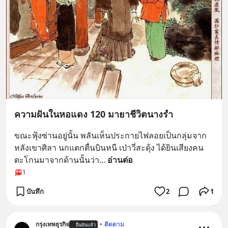
ความฝันในหอแดง 120 มายาชีวิตนางรำ
ขณะฟุ้งซ่านอยู่นั้น พลันเห็นประกายไฟลอยเป็นกลุ่มจาก
หลังเขาศิลา นกแตกตื่นบินหนี เป่าวี่สะดุ้ง ได้ยินเสียงคน
ตะโกนมาจากด้านนั้นว่า
... 
อ่านต่อ
1
บันทึก
2
1
กรุงเทพธุรกิจ
•
ติดตาม
ยืนยันแล้ว