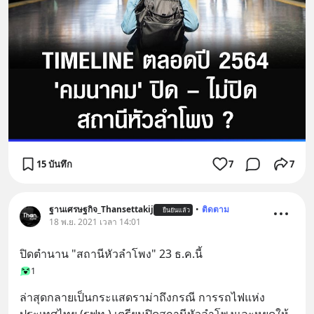
15 บันทึก
7
7
ฐานเศรษฐกิจ_Thansettakij
•
ติดตาม
ยืนยันแล้ว
18 พ.ย. 2021 เวลา 14:01
ปิดตำนาน "สถานีหัวลำโพง" 23 ธ.ค.นี้
1
ล่าสุดกลายเป็นกระแสดราม่าถึงกรณี การรถไฟแห่ง