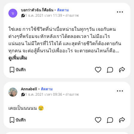
บอกว่าตัวฉัน ก็คือฉัน
•
ติดตาม
บ
1 ธ.ค. 2021 เวลา 11:39 • ถ่ายภาพ
ใช่เลย การใช้ชีวิตที่น่าเบื่อหน่ายในทุกๆวัน เจอกับคน
ต่างๆที่พร้อมจะหักหลังเราได้ตลอดเวลา ไม่มีอะไร
แน่นอน ไม่มีใครที่ไว้ใจได้ และสุดท้ายชีวิตก็ต้องตายกัน
ทุกคน จะต่อสู้ดิ้นรนไปเพื่ออะไร จะตายตอนไหนก็คือ
... 
ดูเพิ่มเติม
บันทึก
Annabell
•
ติดตาม
1 ธ.ค. 2021 เวลา 09:36 • ถ่ายภาพ
เคยเป็นนนนน 😢
บันทึก