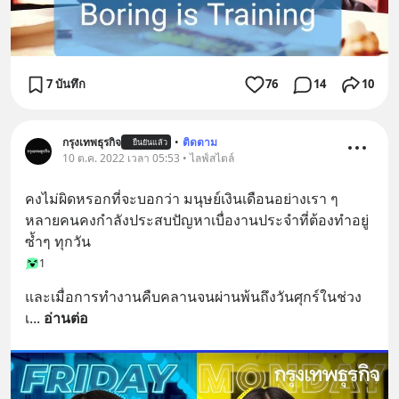
7 บันทึก
76
14
10
กรุงเทพธุรกิจ
•
ติดตาม
ยืนยันแล้ว
10 ต.ค. 2022 เวลา 05:53 • ไลฟ์สไตล์
คงไม่ผิดหรอกที่จะบอกว่า มนุษย์เงินเดือนอย่างเรา ๆ 
หลายคนคงกำลังประสบปัญหาเบื่องานประจำที่ต้องทำอยู่
ซ้ำๆ ทุกวัน
1
และเมื่อการทำงานคืบคลานจนผ่านพ้นถึงวันศุกร์ในช่วง
เ
... 
อ่านต่อ