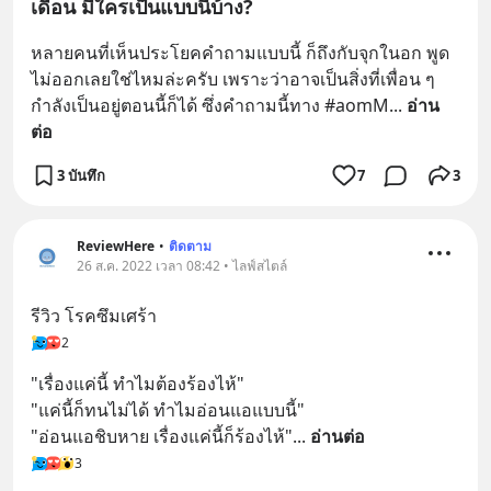
เดือน มีใครเป็นแบบนี้บ้าง?
หลายคนที่เห็นประโยคคำถามแบบนี้ ก็ถึงกับจุกในอก พูด
ไม่ออกเลยใช่ไหมล่ะครับ เพราะว่าอาจเป็นสิ่งที่เพื่อน ๆ 
กำลังเป็นอยู่ตอนนี้ก็ได้ ซึ่งคำถามนี้ทาง #aomM
... 
อ่าน
ต่อ
3 บันทึก
7
3
ReviewHere
•
ติดตาม
26 ส.ค. 2022 เวลา 08:42 • ไลฟ์สไตล์
รีวิว โรคซึมเศร้า
2
"เรื่องแค่นี้ ทำไมต้องร้องไห้"
"แค่นี้ก็ทนไม่ได้ ทำไมอ่อนแอแบบนี้"
"อ่อนแอชิบหาย เรื่องแค่นี้ก็ร้องไห้"
... 
อ่านต่อ
3