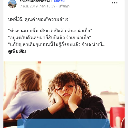
บทเรียนจากชีวิตจริง
•
ติดตาม
7 พ.ย. 2019 เวลา 18:39 • ปรัชญา
บทที่35. คุณค่าของ"ความจำเจ"
"ทำงานแบบนี้มาสิบกว่าปีแล้ว จำเจ น่าเบื่อ"
"อยู่แต่กับตัวเลขมายี่สิบปีแล้ว จำเจ น่าเบื่อ"
"แก้ปัญหาเดิมๆแบบนนี้ไม่รู้กี่รอบแล้ว จำเจ น่าเบื่
... 
ดูเพิ่มเติม