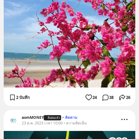
2 บันทึก
24
38
26
aomMONEY
•
ติดตาม
ยืนยันแล้ว
23 ต.ค. 2023 เวลา 10:00 • ความคิดเห็น