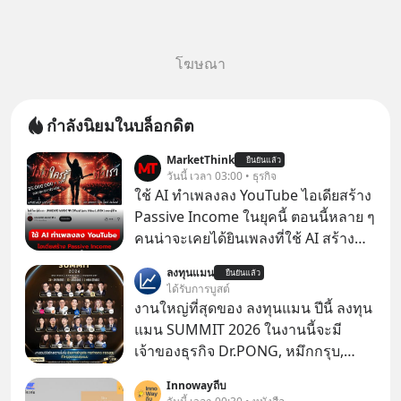
โฆษณา
กำลังนิยมในบล็อกดิต
MarketThink
ยืนยันแล้ว
วันนี้ เวลา 03:00 • ธุรกิจ
ใช้ AI ทำเพลงลง YouTube ไอเดียสร้าง
Passive Income ในยุคนี้ ตอนนี้หลาย ๆ
คนน่าจะเคยได้ยินเพลงที่ใช้ AI สร้าง
ผ่านหูกันมาบ้าง เช่น เพลง “ไม่มีใคร
ลงทุนแมน
ยืนยันแล้ว
รู้ตัวเรา” จากช่องชื่อว่า UNHEARD
ได้รับการบูสต์
MUSIC ที่ตอนนี้มียอดรับชมกว่า 26
งานใหญ่ที่สุดของ ลงทุนแมน ปีนี้ ลงทุน
ล้านครั้งแล้ว
แมน SUMMIT 2026 ในงานนี้จะมี
เจ้าของธุรกิจ Dr.PONG, หมึกกรุบ,
Srichand, Jones’ Salad, LA GLACE,
Innowayถีบ
Fastwork, MizuMi, KARMART, อิชิตัน