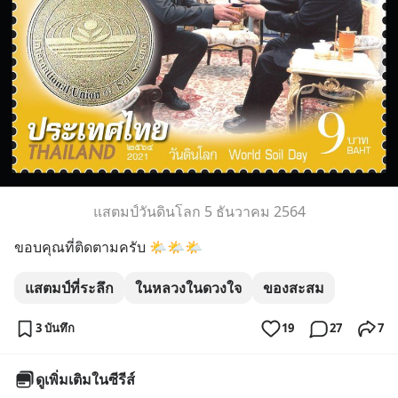
แสตมป์วันดินโลก 5 ธันวาคม 2564
ขอบคุณที่ติดตามครับ 🌤🌤🌤
แสตมป์ที่ระลึก
ในหลวงในดวงใจ
ของสะสม
3 บันทึก
19
27
7
ดูเพิ่มเติมในซีรีส์