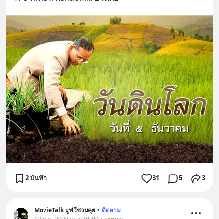
2 บันทึก
31
5
3
MovieTalk มูฟวี่ชวนคุย
•
ติดตาม
13 ต.ค. 2020 เวลา 01:00 • ถ่ายภาพ