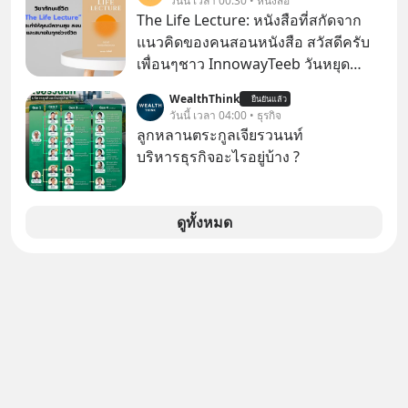
วันนี้ เวลา 00:30 • หนังสือ
มาแชร์ความรู้การสร้างธุรกิจ
The Life Lecture: หนังสือที่สกัดจาก
แนวคิดของคนสอนหนังสือ สวัสดีครับ
เพื่อนๆชาว InnowayTeeb วันหยุด
สบายๆ วันนี้แอดเพิ่งจะอ่านหนังสือที่น่า
WealthThink
ยืนยันแล้ว
สนใจจบแล้วเกิดคำถามว่า
วันนี้ เวลา 04:00 • ธุรกิจ
ลูกหลานตระกูลเจียรวนนท์
บริหารธุรกิจอะไรอยู่บ้าง ?
ดูทั้งหมด