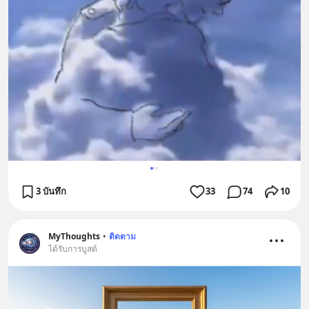
3 บันทึก
33
74
10
MyThoughts
•
ติดตาม
ได้รับการบูสต์