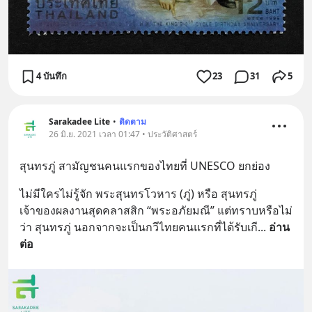
4 บันทึก
23
31
5
Sarakadee Lite
•
ติดตาม
26 มิ.ย. 2021 เวลา 01:47 • ประวัติศาสตร์
สุนทรภู่ สามัญชนคนแรกของไทยที่ UNESCO ยกย่อง
ไม่มีใครไม่รู้จัก พระสุนทรโวหาร (ภู่) หรือ สุนทรภู่ 
เจ้าของผลงานสุดคลาสสิก “พระอภัยมณี” แต่ทราบหรือไม่
ว่า สุนทรภู่ นอกจากจะเป็นกวีไทยคนแรกที่ได้รับเกี
... 
อ่าน
ต่อ