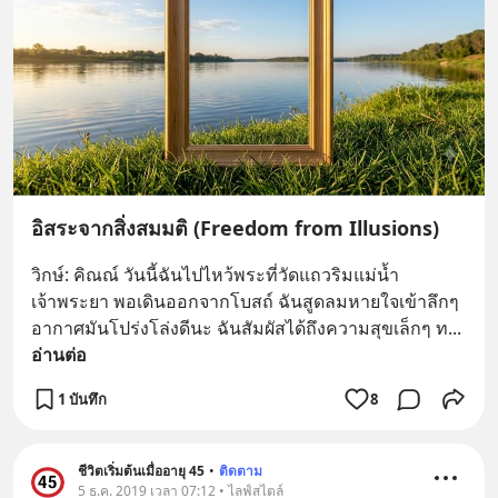
อิสระจากสิ่งสมมติ (Freedom from Illusions)
วิกษ์: คิณณ์ วันนี้ฉันไปไหว้พระที่วัดแถวริมแม่น้ำ
เจ้าพระยา พอเดินออกจากโบสถ์ ฉันสูดลมหายใจเข้าลึกๆ 
อากาศมันโปร่งโล่งดีนะ ฉันสัมผัสได้ถึงความสุขเล็กๆ ท
... 
อ่านต่อ
1 บันทึก
8
ชีวิตเริ่มต้นเมื่ออายุ 45
•
ติดตาม
5 ธ.ค. 2019 เวลา 07:12 • ไลฟ์สไตล์