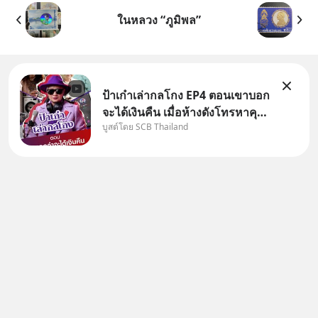
ในหลวง “ภูมิพล”
ป้าเก๋าเล่ากลโกง EP4 ตอนเขาบอก
จะได้เงินคืน เมื่อห้างดังโทรหาคุณ
บูสต์โดย SCB Thailand
วิยะดา แจ้งเรื่องเคลมสินค้าแล้ว
บอกว่าจะคืนเงิน คุณวิยะดาจะได้
เงินจริง หรือเป็นเรื่องจ้อจี้ หาคำ
ตอบได้ที่ “ป้าเก๋าเล่ากลโกง” EP4
ตอน “เขา