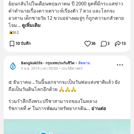
ย้อนกลับไปในเดือนพฤษภาคม ปี 2000 ยุคที่มีกระแสข่าว
คำทำนายเรื่องดาวเคราะห์เรียงตัว 7 ดวง และโลกจะ
อวสาน เด็กชายวัย 12 ขวบอย่างผมจู่ๆ ก็ถูกความกลัวตาย
โจม
... 
ดูเพิ่มเติม
2
10 บันทึก
36
3
13
Bangkoklife - กรุงเทพประกันชีวิต
•
ติดตาม
5 ธ.ค. 2019 เวลา 00:00 • ประวัติศาสตร์
๕ ธันวาคม...วันนี้นอกจากจะเป็นวันพ่อแห่งชาติแล้ว ยัง
ถือเป็นวันดินโลกอีกด้วย 🙏🙏🙏
ร่วมรำลึกถึงพระปรีชาสามารถของในหลวง
รัชกาลที่ ๙ ในการพัฒนาทรัพยากรดิน
... 
อ่านต่อ