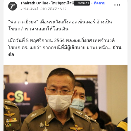
Thairath Online - ไทยรัฐออนไลน์
•
ติดตาม
ยืนยันแล้ว
5 พ.ย. 2021 เวลา 08:30 • ข่าว
"พล.ต.ต.ยิ่งยศ" เตือนระวังแก๊งคอลเซ็นเตอร์ อ้างเป็น
โฆษกตำรวจ หลอกให้โอนเงิน
เมื่อวันที่ 5 พฤศจิกายน 2564 พล.ต.ต.ยิ่งยศ เทพจำนงค์ 
โฆษก ตร. เผยว่า จากกรณีที่มีผู้เสียหาย มาพบพนัก
... 
อ่าน
ต่อ