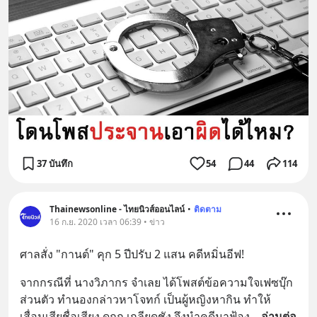
37 บันทึก
54
44
114
Thainewsonline - ไทยนิวส์ออนไลน์
•
ติดตาม
16 ก.ย. 2020 เวลา 06:39 • ข่าว
ศาลสั่ง "กานต์" คุก 5 ปีปรับ 2 แสน คดีหมิ่นอีฟ!
จากกรณีที่ นางวิภากร จำเลย ได้โพสต์ข้อความใจเฟซบุ๊ก
ส่วนตัว ทำนองกล่าวหาโจทก์ เป็นผู้หญิงหากิน ทำให้ 
เสื่อมเสียชื่อเสียง ดูถูก เกลียดชัง จึงนำคดีมาฟ้อง
... 
อ่านต่อ