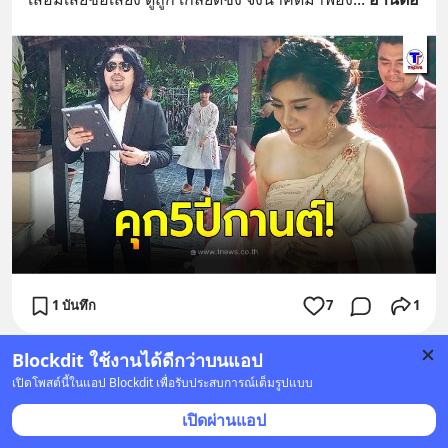
1 บันทึก
7
1
Blockdit ใช้งานได้ดีกว่าบนแอป
Thainewsonline - ไทยนิวส์ออนไลน์
•
ติดตาม
เปิดโพสต์นี้ในแอป Blockdit เพื่อรับประสบการณ์เต็มรูปแบบ
12 มิ.ย. 2021 เวลา 06:01 • ข่าว
เปิดผ่านแอป
อัยการสั่งฟ้อง"ทนายตั้ม"เพิ่ม ม.181 คดี เอมี่ อาเมเรีย 