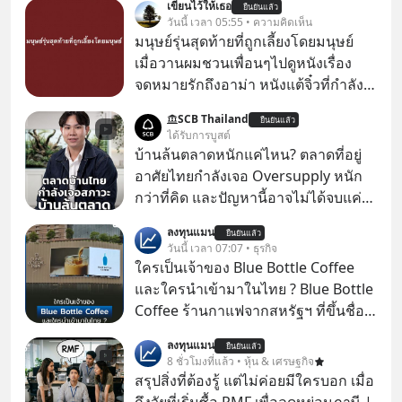
เขียนไว้ให้เธอ
ยืนยันแล้ว
วันนี้ เวลา 05:55 • ความคิดเห็น
มนุษย์รุ่นสุดท้ายที่ถูกเลี้ยงโดยมนุษย์
เมื่อวานผมชวนเพื่อนๆไปดูหนังเรื่อง
จดหมายรักถึงอาม่า หนังแต้จิ๋วที่กำลัง
โด่งดังทั่วโลกอยู่ในตอนนี้ เหตุเกิดจาก
SCB Thailand
ยืนยันแล้ว
ป๊าผมเห็นโปสเตอร์หนังเรื่องนี้หลาย
ได้รับการบูสต์
เดือนก่อนและอยากดูมาก ด้วยเพราะว่า
บ้านล้นตลาดหนักแค่ไหน? ตลาดที่อยู่
อากงก็มาจากเมืองจีน ป๊าก็พูดแต้จิ๋วได้
อาศัยไทยกำลังเจอ Oversupply หนัก
มีเรื่องราวมีความผูกพันที่ได้ยินตั้งแต่
กว่าที่คิด และปัญหานี้อาจไม่ได้จบแค่
เด็ก
เรื่องเศรษฐกิจ #SCBEIC #อสังหา #บ้าน
ลงทุนแมน
ยืนยันแล้ว
ล้นตลาด #เศรษฐกิจไทย #EICAround
วันนี้ เวลา 07:07 • ธุรกิจ
#SCBThailand สามารถดูคลิปที่
ใครเป็นเจ้าของ Blue Bottle Coffee
youtube ประกอบได้ที่ link :
และใครนำเข้ามาในไทย ? Blue Bottle
https://youtube.com/shorts/-
Coffee ร้านกาแฟจากสหรัฐฯ ที่ขึ้นชื่อ
xU9gYcfVJk?feature=share
เรื่องความพิถีพิถัน กำลังจะเปิดสาขา
ลงทุนแมน
ยืนยันแล้ว
แรกในประเทศไทย ที่ Central Park
8 ชั่วโมงที่แล้ว • หุ้น & เศรษฐกิจ
สรุปสิ่งที่ต้องรู้ แต่ไม่ค่อยมีใครบอก เมื่อ