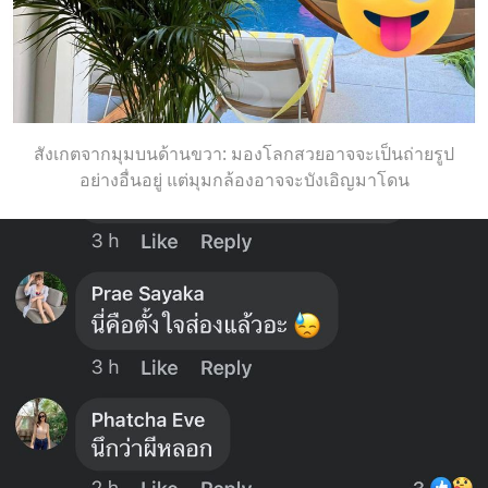
สังเกตจากมุมบนด้านขวา: มองโลกสวยอาจจะเป็นถ่ายรูป
อย่างอื่นอยู่ แต่มุมกล้องอาจจะบังเอิญมาโดน