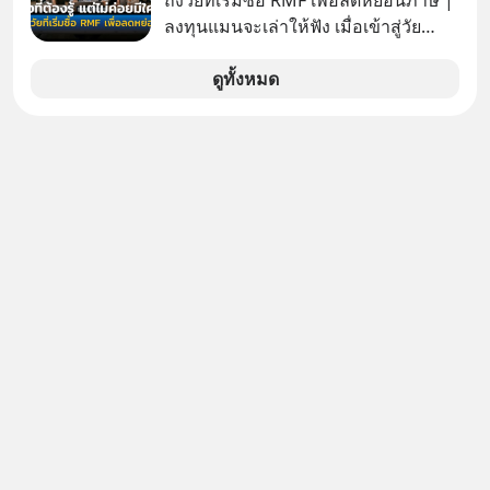
ถึงวัยที่เริ่มซื้อ RMF เพื่อลดหย่อนภาษี |
ลงทุนแมนจะเล่าให้ฟัง เมื่อเข้าสู่วัย
ทำงานและเริ่มมีรายได้ถึงเกณฑ์เสีย
ภาษี หลายคนมักได้รับคำแนะนำให้
ดูทั้งหมด
ลงทุนใน RMF เพราะนอกจากจะช่วยลด
หย่อนภาษีได้แล้ว ยังเป็นโอกาสในการ
สร้างความมั่งคั่งระยะยาว แต่น้อยคน
นักที่จะลงลึกว่า ถ้าลงทุนใน RMF ควรรู้
อะไรบ้าง ควรดู ตรงไหน ทำอย่างไร ถึง
จะดีกับเรา แล้วเราควรรู้ข้อมูลอะไร
เกี่ยวกับ RMF บ้าง เพื่อให้นำไปใช้ต่อได้
จริง ๆ ลงทุนแมนจะเล่าให้ฟัง