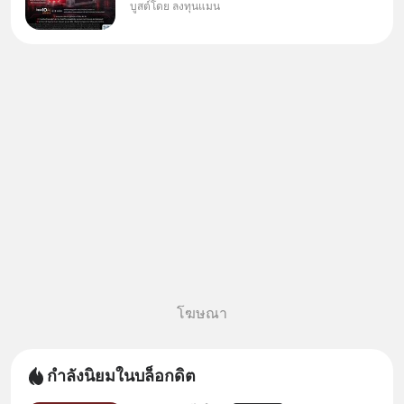
บูสต์โดย ลงทุนแมน
ใหม่ 9 ตัว เข้ากองทุน.. ครอบคลุม
ทั้งซัปพลายเชน AI จีน พิเศษ ช่วง
3 - 19 ส.ค. 69 มีโปรโมชัน ลด
50% ค่าธรรมเนียมซื้อ | ยอด 2
ล้านบาทขึ้นไป ฟรีค่าธรร
โฆษณา
กำลังนิยมในบล็อกดิต