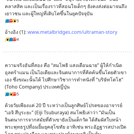
คลาสสิค และเป็นเรื่องราวที่สอนใจเด็กๆ ยังคงส่งต่อมาจนถึง
เยาวชน และผู้ใหญ่ที่เติบโตขึ้นในยุคปัจจุบัน
5
อ้างอิง (1): 
www.metalbridges.com/ultraman-story
4
ความจริงอันที่สอง คือ “สมโพธิ แสงเดือนฉาย” ผู้ให้กำเนิด
อุลตร้าแมน เป็นไอเดียและจินตนาการที่คิดค้นขึ้นโดยตัวเขา
เอง ซึ่งขณะนั้นได้ ไปศึกษาวิชาการทำหนังที่ “บริษัทโตโฮ” 
(Toho Company) ประเทศญี่ปุ่น
5
ด้วยวัยเพียงแค่ 20 ปี ระหว่างเป็นลูกศิษย์โปรดของอาจารย์ 
“เอจิ สึบุระยะ” (Eiji Tsuburaya) สมโพธิเล่าว่า “มันเป็น
จินตนาการจากสมัยที่ตัวเขายังเป็นเด็กวัด ได้สัมผัสใบหน้า
พระพุทธรูปที่อมยิ้มยุคสุโขทัย อาทิเช่น พระอัฏฐารสปางเปิด
โลก พระปางลีลา และพระปางห้ามญาติ เป็นต้น