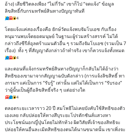
อ้าง) เสียชีวิตลงเพียง “ไม่กี่วัน” เขาก็ไป “จดแจ้ง” ข้อมูล
ลิขสิทธิ์กับกรมทรัพย์สินทางปัญญาทันที
4
โดยแจ้งแค่สองเรื่องคือ ยักษ์วัดแจ้งพบจัมโบเอซ กับเรื่อง
หนุมานพบเจ็ดยอดมนุษย์ ในฐานะผู้ร่วมสร้างสรรค์ ไม่ได้
กล่าวถึงซีรีส์อุลตร้าแมนตัวอื่น ๆ รวมถึงจัมโบเอซ (รวมเป็น 7 
เรื่อง)  ทั้ง ๆ ที่สัญญาดังกล่าวถ้าทำจริง เขาก็ควรแจ้งทั้งหมด
4
และตอนที่แจ้งกรมทรัพย์สินทางปัญญาก็กลับไม่ได้อ้างว่า
สิทธิของเขามาจากสัญญาฉบับดังกล่าว (การแจ้งลิขสิทธิ์ ทา
งกรมฯ แค่เป็นการ “รับรู้” เท่านั้น แต่ไม่ได้เป็นการ “รับรอง” 
ว่าผู้นั้นเป็นผู้ถือลิขสิทธิ์จริง ๆ แต่อย่างใด
4
ตลอดระยะเวลาราว 20 ปี สมโพธิไม่เคยบังคับใช้สิทธิของตัว
เองเลย กลับปล่อยให้ทางสึบุระยะโปรดักชันส์แสวงหา
ประโยชน์นอกญี่ปุ่นโดยไม่ทักท้วง ผิดวิสัยที่เจ้าของสิทธิจะ
ปล่อยให้คนอื่นละเมิดสิทธิของตนได้นานขนาดนั้น เขาเพิ่งจะ