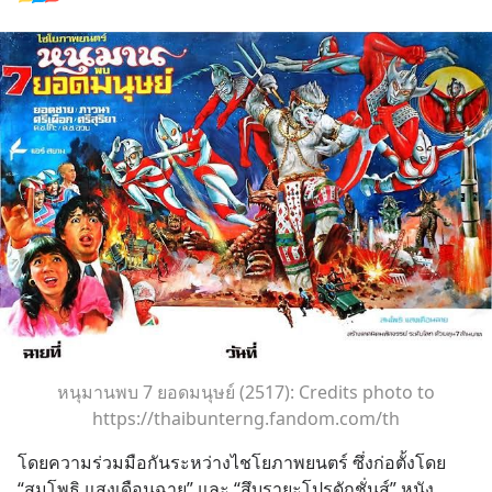
หนุมานพบ 7 ยอดมนุษย์ (2517): Credits photo to
https://thaibunterng.fandom.com/th
โดยความร่วมมือกันระหว่างไชโยภาพยนตร์ ซึ่งก่อตั้งโดย 
“สมโพธิ แสงเดือนฉาย” และ “สึบุรายะโปรดักชั่นส์” หนัง