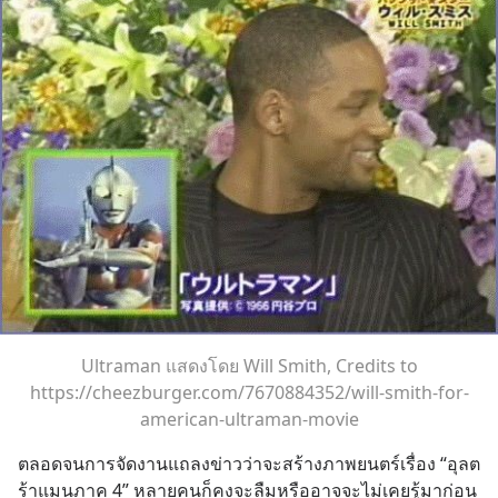
Ultraman แสดงโดย Will Smith, Credits to
https://cheezburger.com/7670884352/will-smith-for-
american-ultraman-movie
ตลอดจนการจัดงานแถลงข่าวว่าจะสร้างภาพยนตร์เรื่อง “อุลต
ร้าแมนภาค 4” หลายคนก็คงจะลืมหรืออาจจะไม่เคยรู้มาก่อน