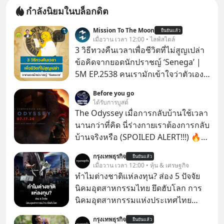
กำลังนิยมในบล็อกดิต
Mission To The Moon
ยืนยันแล้ว
เมื่อวาน เวลา 12:00 • ไลฟ์สไตล์
3 วิธีทวงคืนเวลาเพื่อชีวิตที่ไม่สูญเปล่า
ข้อคิดจากยอดนักปราชญ์ ‘Senega’ |
5M EP.2538 คนเรามักเข้าใจว่าตัวเอง
ไม่ค่อยมีเวลา แต่ Senega นักปราชญ์
Before you go
แห่งยุคโรมันได้กล่าวถึง ‘เวลา’ อันเป็น
ได้รับการบูสต์
ทรัพย์ที่มีค่าที่สุดเอาไว้เมื่อราวๆ 2,000
The Odyssey เมื่อการกลับบ้านใช้เวลา
ปีก่อนนี้ว่า “เราไม่ได้มีเวลาน้อยหรอก
นานกว่าที่คิด นี่ร่างกายเราต้องการกลับ
เราทำเวลาหล่นหายไปมากต่างหาก”
บ้านจริงหรือ (SPOILED ALERT!!!) 🔥
แล้วเราจะทวงคืนเวลากลับมาเพื่อไม่ให้
264.1
กรุงเทพธุรกิจ
ชีวิตสูญเปล่าไปมากกว่านี้ได้อย่างไร?
ยืนยันแล้ว
เมื่อวาน เวลา 12:00 • หุ้น & เศรษฐกิจ
ติดตามได้ในพอดแคสต์ 5M EP. นี้
ทำไมต่างชาติแห่ลงทุน? ส่อง 5 ปัจจัย
#goodtime #5minutespodcast
นิคมอุตสาหกรรมไทย ยึดฮับโลก การ
#missiontothemoonpodcast
นิคมอุตสาหกรรมแห่งประเทศไทย
(กนอ.) เปิด 5 ปัจจัยยุทธศาสตร์ หนุน
กรุงเทพธุรกิจ
ยืนยันแล้ว
“นิคมอุตสาหกรรมไทย” ผาดโผนบนเวที