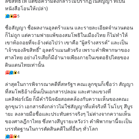
ลิขสิทธิ์ให้ แต่ข้อความดังกล่าวไม่ปรากฏในสัญญา ที่เป็น
หนังสือโอนให้เปล่า)
5
ชื่อสัญญา ชื่อผลงานอุลตร้าแมน และรายละเอียดจำนวนตอน
ก็ไม่ถูก แต่ความพ่ายแพ้ของสมโพธิในเมืองไทย ก็ไม่ทำให้
เขาท้อถอยที่จะอ้างต่อไปว่า เขาคือ “ผู้สร้างสรรค์” และเป็น 
“เจ้าของลิขสิทธิ์” อุลตร้าแมนตัวจริง เพราะคำพิพากษาของ
ศาลไทย อย่างไรเสียก็มีอำนาจเพียงภายในเขตอธิปไตยของ
ดินแดนไทยเท่านั้น
4
ล่าสุดในการพิจารณาคดีที่สหรัฐฯ คณะลูกขุนก็เชื่อว่า สัญญา
ที่สมโพธิอ้างนั้นเป็นเอกสารปลอม และศาลแขวงที่
แคลิฟอร์เนีย ก็มีคำวินิจฉัยสอดคล้องกับความเห็นของคณะ
ลูกขุนว่า เอกสารดังกล่าวไม่ใช่สัญญาที่แท้จริงที่ โนโบรุ สึบูร
ายะ ลงลายมือชื่อและประทับตราจริงๆ ไม่ต่างจากความเห็น
ของศาลฎีกาไทย ซึ่งทางสึบูรายะหวังว่า คำพิพากษานี้จะเป็น
บรรทัดฐานในการตัดสินคดีในที่อื่นๆ ทั่วโลก
4