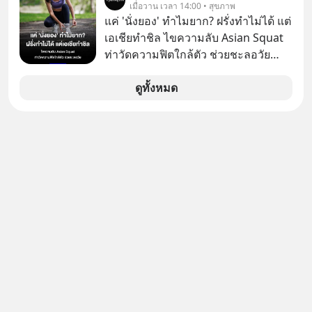
เมื่อวาน เวลา 14:00 • สุขภาพ
โลก ท่ามกลางสมรภูมิย้ายฐานการผลิต
แค่ 'นั่งยอง' ทำไมยาก? ฝรั่งทำไม่ได้ แต่
ย้ำโครงสร้างพื้นฐาน-โลจิสติกส์แกร่ง
เอเชียทำชิล ไขความลับ Asian Squat
พร้อมอัดสิทธิประโยชน์ผ่านสำนักงาน
ท่าวัดความฟิตใกล้ตัว ช่วยชะลอวัย
คณะกรรมการส่งเสริมการลงทุน (BOI)
หลายคนอาจเคยเห็นคลิปไวรัลของชาว
และอานิสงส์ FTA เปิดประตูสู่ตลาดต่าง
ต่างชาติที่พยายามทำ “Asian Squat”
ดูทั้งหมด
ประเทศ ดึงเม็ดเงินลงทุนอุตสาหกรรม
หรือการนั่งยองแบบคนเอเชีย แต่สุดท้าย
อนาคต EV-AI-อิเล็กทรอนิกส์ขั้นสูง เดิน
ก็เสียการทรงตัว ล้มหงายหลัง หรือไม่ก็
หน้ายกระดับพื้นที่อุตสาหกรรมยั่งยืน
ต้องยกส้นเท้าขึ้น เพราะไม่สามารถนั่ง
ตอบโจทย์เทรนด์โลก
ค้างในท่านั้นได้