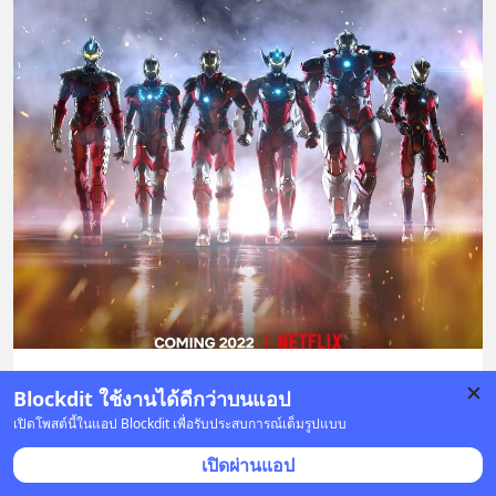
1 บันทึก
5
4
Blockdit ใช้งานได้ดีกว่าบนแอป
เปิดโพสต์นี้ในแอป Blockdit เพื่อรับประสบการณ์เต็มรูปแบบ
อิจฉาอิตาลี
•
ติดตาม
เปิดผ่านแอป
ได้รับการบูสต์