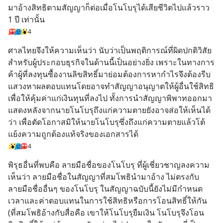
มาอ้างสิทธิตามสัญญาก็ต่อเมื่อโนโบรุได้เสียชีวิตไปแล้วราว 
1 ปี เท่านั้น
4
ศาลไทยจึงให้ความเห็นว่า นับว่าเป็นพฤติการณ์ที่ผิดปกติวิสัย
สำหรับผู้ประกอบธุรกิจในด้านนี้เป็นอย่างยิ่ง เพราะในทางการ
ค้าผู้ที่ลงทุนซื้องานลิขสิทธิ์มาย่อมต้องการหากำไรจึงต้องรีบ
แสวงหาผลตอบแทนโดยอาจทำสัญญาอนุญาตให้ผู้อื่นใช้สิทธิ
เพื่อให้คุ้มค่าแก่เงินทุนที่ลงไป ทั้งการนำสัญญาพิพาทออกมา
แสดงหลังจากนายโนโบรุถึงแก่ความตายยังอาจส่อให้เห็นได้
ว่า เพื่อตัดโอกาสมิให้นายโนโบรุซึ่งถึงแก่ความตายแล้วโต้
แย้งความถูกต้องแท้จริงของเอกสารได้
4
พิรุธอื่นที่พบคือ ลายมือชื่อของโนโบรุ ที่ผู้เชี่ยวชาญลงความ
เห็นว่า ลายมือชื่อในสัญญาที่สมโพธินำมาอ้าง ไม่ตรงกับ
ลายมือชื่ออื่นๆ ของโนโบรุ ในสัญญาฉบับนี้ยังไม่มีกำหนด
เวลาและค่าตอบแทนในการใช้สิทธิหรือการโอนสิทธิ์ให้กัน 
(ที่สมโพธิอ้างกับสื่อคือ เขาให้โนโบรุยืมเงิน โนโบรุจึงโอน