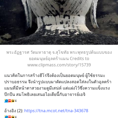
พระอัฏฐารศ วัดมหาธาตุ จ.สุโขทัย พระพุทธรูปต้นแบบของ
ยอดมนุษย์อุลตร้าแมน Credits to
www.clipmass.com/story/15739
แนวคิดในการสร้างฮีโร่จึงต้องเป็นยอดมนุษย์ ผู้ใช้ธรรมะ
ปราบอธรรม จึงนำรูปแบบมาดัดแปลงสอดใส่ลงในตัวอุลตร้า
แมนที่มีหน้าตาสวยงามดูมีเสน่ห์ แต่แฝงไว้ซึ่งความแข็งแรง
บึกบึน สมโพธิเลยเสนอไอเดียนี้กับอาจารย์เอจิ
4
อ้างอิง (2): 
https://tna.mcot.net/tna-343678
4