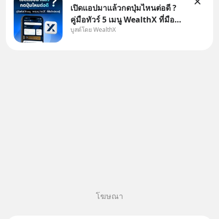
เปิดแอปมาแล้วกดปุ่มไหนต่อดี ?
คู่มือทัวร์ 5 เมนู WealthX ที่มือ
บูสต์โดย WealthX
ใหม่ควรรู้ สำหรับใครที่เพิ่งโหลด
แอปมา แต่ยังงง ๆ ไม่รู้ว่าต้องกด
ปุ่มไหนต่อ อ่านโพสต์นี้เลย
WealthX จะขอพาไปทัวร์ 5 เมนู
หลัก ที่จะทำให้คุ
โฆษณา