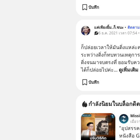
บันทึก
แค่เพียงยิ้ม..ก็.ชนะ
•
ติดตาม
6 ธ.ค. 2021 เวลา 07:54 
ก็ปล่อยเวลาให้มันดิ่งแหล่ะค่
ระหว่างดิ่งก็ทบทวนเหตุการณ์
ดิ่งจนมาจบตรงที่ ยอมรับควา
ได้ก็ปล่อยไปค่ะ
... 
ดูเพิ่มเติม
บันทึก
กำลังนิยมในบล็อกดิต
Miss
เมื่อว
"อุปสรรค"
หนังสือ 