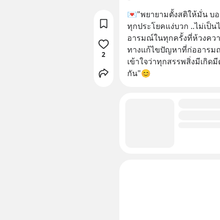
💌"พยายามตั้งสติให้มั่น บ
ทุกประโยคแง่บวก ..ไม่เป็นไร..เ
อารมณ์ในทุกครั้งที่ห้วงคว
ทางแก้ไขปัญหาที่ก่ออารมณ์
2
เข้าใจว่าทุกสรรพสิ่งมีเกิดมี
กัน"😊