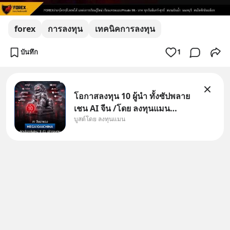
forex
การลงทุน
เทคนิคการลงทุน
บันทึก
1
โอกาสลงทุน 10 ผู้นำ ทั้งซัปพลาย
เชน AI จีน /โดย ลงทุนแมน
บูสต์โดย ลงทุนแมน
✅ลงทุนตรง คัด 10 ผู้นำเน้น ๆ ใน
ธีม AI จีน ✅คัดเลือกหุ้นใหม่ 9 ตัว
เข้ากองทุน ✅ร่วมเป็นเจ้าของผู้นำ
AI จีน ตั้งแต่โรงงานผลิตชิป หน่วย
ความจำ โมเดล