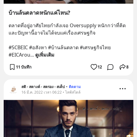
บ้านล้นตลาดหนักแค่ไหน?
ตลาดที่อยู่อาศัยไทยกำลังเจอ Oversupply หนักกว่าที่คิด 
และปัญหานี้อาจไม่ได้จบแค่เรื่องเศรษฐกิจ 
#SCBEIC #อสังหา #บ้านล้นตลาด #เศรษฐกิจไทย 
#EICArou
... 
ดูเพิ่มเติม
11 บันทึก
12
8
สติ - สตางค์ - สตรอง - สเต็ป
•
ติดตาม
16 มี.ค. 2022 เวลา 06:22 • ไลฟ์สไตล์