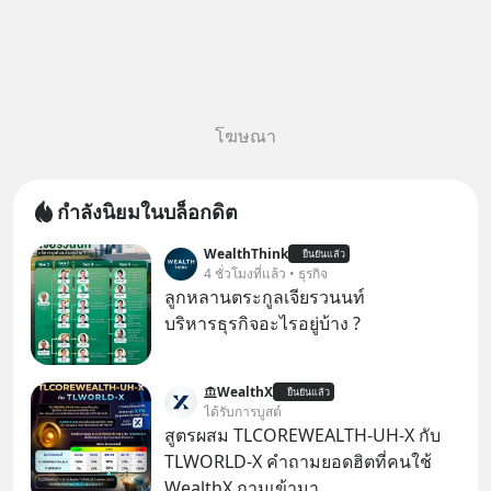
โฆษณา
กำลังนิยมในบล็อกดิต
WealthThink
ยืนยันแล้ว
4 ชั่วโมงที่แล้ว • ธุรกิจ
ลูกหลานตระกูลเจียรวนนท์
บริหารธุรกิจอะไรอยู่บ้าง ?
WealthX
ยืนยันแล้ว
ได้รับการบูสต์
สูตรผสม TLCOREWEALTH-UH-X กับ
TLWORLD-X คำถามยอดฮิตที่คนใช้
WealthX ถามเข้ามา