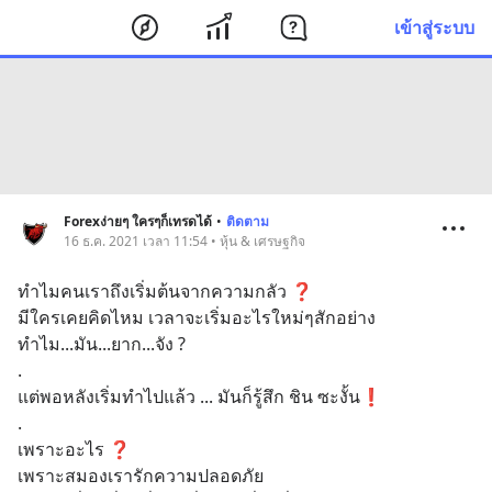
เข้าสู่ระบบ
Forexง่ายๆ ใครๆก็เทรดได้
•
ติดตาม
16 ธ.ค. 2021 เวลา 11:54 • หุ้น & เศรษฐกิจ
ทำไมคนเราถึงเริ่มต้นจากความกลัว ❓
มีใครเคยคิดไหม เวลาจะเริ่มอะไรใหม่ๆสักอย่าง
ทำไม...มัน...ยาก...จัง ?
.
แต่พอหลังเริ่มทำไปแล้ว ... มันก็รู้สึก ชิน ซะงั้น❗️
.
เพราะอะไร ❓ 
เพราะสมองเรารักความปลอดภัย