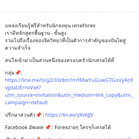
แหล่งเรียนรู้ฟรีสำหรับนักลงทุน เทรดforex 
เรามีหลักสูตรพื้นฐาน - ขั้นสูง
รวมไปถึงเรื่องของจิตวิทยาที่เป็นตัวการสำคัญของบันไดสู่
ความสำเร็จ
สนใจเข้ามาเป็นส่วนหนึ่งของครอบครัวนักเทรดได้ที่
กลุ่ม📌: 
https://line.me/ti/g2/33z8m1mYMwYuGuwG7GoVy4o9
vjjdaLlErnvVxA?
utm_source=invitation&utm_medium=link_copy&utm_
campaign=default
ปรึกษาส่วนตัว📌 : 
https://lin.ee/yXvKJJV
Facebook อัพเดท 📌 : Forexง่ายๆ ใครๆก็เทรดได้