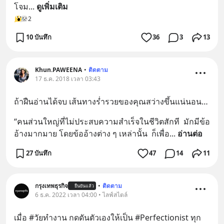
โจม
... 
ดูเพิ่มเติม
2
10 บันทึก
36
3
13
Khun.PAWEENA
•
ติดตาม
17 ธ.ค. 2018 เวลา 03:43
ถ้าฝืนอ่านได้จบ เส้นทางร่ำรวยของคุณสว่างขึ้นแน่นอน…
“คนส่วนใหญ่ที่ไม่ประสบความสำเร็จในชีวิตสักที  มักมีข้อ
อ้างมากมาย โดยข้ออ้างต่าง ๆ เหล่านั้น  ก็เพื่อ
... 
อ่านต่อ
27 บันทึก
47
14
11
กรุงเทพธุรกิจ
•
ติดตาม
ยืนยันแล้ว
6 ธ.ค. 2022 เวลา 04:00 • ไลฟ์สไตล์
เมื่อ #วัยทำงาน กดดันตัวเองให้เป็น #Perfectionist ทุก