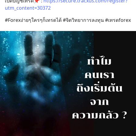
เปิดบัญชีเทรด📌 : 
https://secure.tracxus.com/register?
utm_content=30372
#Forexง่ายๆใครๆก็เทรดได้ #จิตวิทยาการลงทุน #เทรดforex