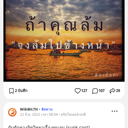
2 บันทึก
127
107
29
WikiBit.TH
•
ติดตาม
22 มี.ค. 2022 เวลา 08:34 • คริปโทเคอร์เรนซี
กับดักทางจิตวิทยาเรื่องทุนจม (sunk cost)