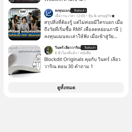
ลงทุนแมน
ยืนยันแล้ว
เมื่อวาน เวลา 12:00 • หุ้น & เศรษฐกิจ
สรุปสิ่งที่ต้องรู้ แต่ไม่ค่อยมีใครบอก เมื่อ
ถึงวัยที่เริ่มซื้อ RMF เพื่อลดหย่อนภาษี |
ลงทุนแมนจะเล่าให้ฟัง เมื่อเข้าสู่วัย
ทำงานและเริ่มมีรายได้ถึงเกณฑ์เสีย
วินทร์ เลียววาริณ
ยืนยันแล้ว
ภาษี หลายคนมักได้รับคำแนะนำให้
8 ชั่วโมงที่แล้ว • หนังสือ
ลงทุนใน RMF เพราะนอกจากจะช่วยลด
Blockdit Originals คุยกับ วินทร์ เลียว
หย่อนภาษีได้แล้ว ยังเป็นโอกาสในการ
วาริณ ตอน 30 คำถาม 1
สร้างความมั่งคั่งระยะยาว แต่น้อยคน
นักที่จะลงลึกว่า ถ้าลงทุนใน RMF ควรรู้
อะไรบ้าง ควรดู ตรงไหน ทำอย่างไร ถึง
ดูทั้งหมด
จะดีกับเรา แล้วเราควรรู้ข้อมูลอะไร
เกี่ยวกับ RMF บ้าง เพื่อให้นำไปใช้ต่อได้
จริง ๆ ลงทุนแมนจะเล่าให้ฟัง