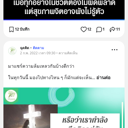
12 บันทึก
12
1
11
ฉุดคิด
•
ติดตาม
2 ก.พ. 2022 เวลา 09:30 • ความคิดเห็น
มาแชร์​ความล้มเหลว​กันบ้างดีกว่า
ในทุกวันนี้​ มองไปทางไหน​ ๆ​ ก็มักแต่จะเห็น
... 
อ่านต่อ