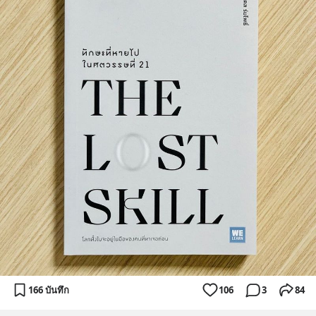
166 บันทึก
106
3
84