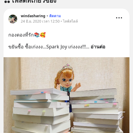
โพสต์ที่เกี่ยวข้อง
เพิ่มการผ่อนคลาย ซึ่งช่วยให้การนอน
หลับมีประสิทธิภาพมากยิ่งขึ้น 📍 สนใจ
สั่งซื้อสินค้า Diip CBD 💬 LINE :
windasharing
•
ติดตาม
@diipgeek 🔗 หรือกดลิงก์
24 มิ.ย. 2020 เวลา 12:50 • ไลฟ์สไตล์
https://lin.ee/U91Fzyz
กองดองที่รัก📚🥰
ขยันซื้อ ซื้อเก่งงง...Spark Joy เก่งงงง!!!
... 
อ่านต่อ