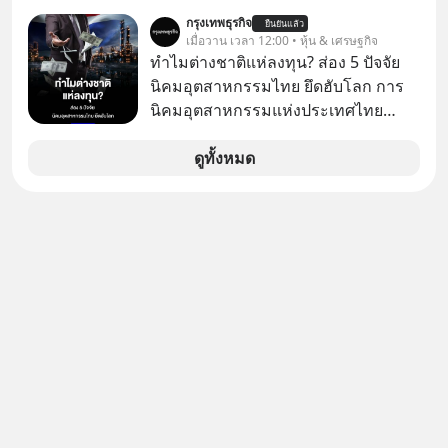
ให้ใช้งานฟรี กลับทำผลงานได้เทียบเท่า
กรุงเทพธุรกิจ
ยืนยันแล้ว
AI ระดับท็อปของอเมริกาที่ใช้เงินลงทุน
เมื่อวาน เวลา 12:00 • หุ้น & เศรษฐกิจ
สร้างกว่าร้อยล้านดอลลาร์
ทำไมต่างชาติแห่ลงทุน? ส่อง 5 ปัจจัย
ปรากฏการณ์นี้ทำเอาซีอีโอผู้ทรง
นิคมอุตสาหกรรมไทย ยึดฮับโลก การ
อิทธิพลอย่าง Jensen Huang แห่ง
นิคมอุตสาหกรรมแห่งประเทศไทย
Nvidia ถึงกับออกปากเชียร์สุดตัวว่านี่
(กนอ.) เปิด 5 ปัจจัยยุทธศาสตร์ หนุน
คืออนาคต แต่ในขณะเดียวกัน บริษัท
“นิคมอุตสาหกรรมไทย” ผาดโผนบนเวที
ดูทั้งหมด
ยักษ์ใหญ่อย่าง OpenAI และ
โลก ท่ามกลางสมรภูมิย้ายฐานการผลิต
Anthropic กลับนั่งไม่ติด ถึงขั้นรีบส่ง
ย้ำโครงสร้างพื้นฐาน-โลจิสติกส์แกร่ง
สัญญาณเตือนรัฐบาลอเมริกาว่าสิ่งนี้คือ
พร้อมอัดสิทธิประโยชน์ผ่านสำนักงาน
ภัยความมั่นคงระดับชาติ ทำไมจีนถึง
คณะกรรมการส่งเสริมการลงทุน (BOI)
ยอมหงายการ์ดแจกเทคโนโลยีระดับ
และอานิสงส์ FTA เปิดประตูสู่ตลาดต่าง
โลกให้ทุกคนดาวน์โหลดไปใช้แบบฟรีๆ
ประเทศ ดึงเม็ดเงินลงทุนอุตสาหกรรม
และเบื้องหลังข้ออ้างเรื่องความ
อนาคต EV-AI-อิเล็กทรอนิกส์ขั้นสูง เดิน
ปลอดภัย แท้จริงแล้วบริษัทยักษ์ใหญ่
หน้ายกระดับพื้นที่อุตสาหกรรมยั่งยืน
ของอเมริกากำลังกลัวอะไรกันแน่ เลือก
ตอบโจทย์เทรนด์โลก
ฟังกันได้เลยนะครับ อย่าลืมกด Follow
ติดตาม PodCast ช่อง Geek Forever’s
Podcast ของผมกันด้วยนะครับ 🎧 ฟัง