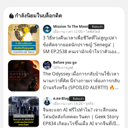
กำลังนิยมในบล็อกดิต
Mission To The Moon
ยืนยันแล้ว
เมื่อวาน เวลา 12:00 • ไลฟ์สไตล์
3 วิธีทวงคืนเวลาเพื่อชีวิตที่ไม่สูญเปล่า
ข้อคิดจากยอดนักปราชญ์ ‘Senega’ |
5M EP.2538 คนเรามักเข้าใจว่าตัวเอง
ไม่ค่อยมีเวลา แต่ Senega นักปราชญ์
Before you go
แห่งยุคโรมันได้กล่าวถึง ‘เวลา’ อันเป็น
ได้รับการบูสต์
ทรัพย์ที่มีค่าที่สุดเอาไว้เมื่อราวๆ 2,000
The Odyssey เมื่อการกลับบ้านใช้เวลา
ปีก่อนนี้ว่า “เราไม่ได้มีเวลาน้อยหรอก
นานกว่าที่คิด นี่ร่างกายเราต้องการกลับ
เราทำเวลาหล่นหายไปมากต่างหาก”
บ้านจริงหรือ (SPOILED ALERT!!!) 🔥
แล้วเราจะทวงคืนเวลากลับมาเพื่อไม่ให้
264.1
ด.ดล Blog
ชีวิตสูญเปล่าไปมากกว่านี้ได้อย่างไร?
ยืนยันแล้ว
เมื่อวาน เวลา 14:28 • ธุรกิจ
ติดตามได้ในพอดแคสต์ 5M EP. นี้
จีนจะแจก AI ฟรีไปทำไม? เจาะลึกแผน
#goodtime #5minutespodcast
โค่นบัลลังก์เทคตะวันตก | Geek Story
#missiontothemoonpodcast
EP834 เกิดอะไรขึ้นเมื่อ AI จากจีนที่เปิด