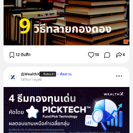
12 บันทึก
10
4
WealthX
•
ติดตาม
ยืนยันแล้ว
ได้รับการบูสต์