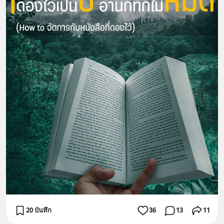
20 บันทึก
36
13
11