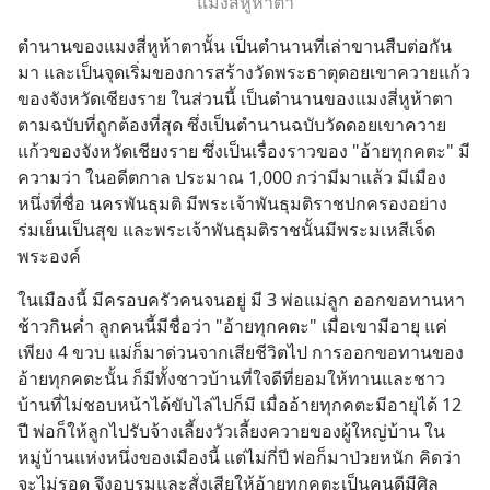
แมงสี่หูห้าตา
ตำนานของแมงสี่หูห้าตานั้น เป็นตำนานที่เล่าขานสืบต่อกัน
มา และเป็นจุดเริ่มของการสร้างวัดพระธาตุดอยเขาควายแก้ว
ของจังหวัดเชียงราย ในส่วนนี้ เป็นตำนานของแมงสี่หูห้าตา
ตามฉบับที่ถูกต้องที่สุด ซึ่งเป็นตำนานฉบับวัดดอยเขาควาย
แก้วของจังหวัดเชียงราย ซึ่งเป็นเรื่องราวของ "อ้ายทุกคตะ" มี
ความว่า ในอดีตกาล ประมาณ 1,000 กว่ามีมาแล้ว มีเมือง
หนึ่งที่ชื่อ นครพันธุมติ มีพระเจ้าพันธุมติราชปกครองอย่าง
ร่มเย็นเป็นสุข และพระเจ้าพันธุมติราชนั้นมีพระมเหสีเจ็ด
พระองค์
ในเมืองนี้ มีครอบครัวคนจนอยู่ มี 3 พ่อแม่ลูก ออกขอทานหา
ช้าวกินค่ำ ลูกคนนี้มีชื่อว่า "อ้ายทุกคตะ" เมื่อเขามีอายุ แค่
เพียง 4 ขวบ แม่ก็มาด่วนจากเสียชีวิตไป การออกขอทานของ
อ้ายทุกคตะนั้น ก็มีทั้งชาวบ้านที่ใจดีที่ยอมให้ทานและชาว
บ้านที่ไม่ชอบหน้าได้ขับไล่ไปก็มี เมื่ออ้ายทุกคตะมีอายุได้ 12 
ปี พ่อก็ให้ลูกไปรับจ้างเลี้ยงวัวเลี้ยงควายของผู้ใหญ่บ้าน ใน
หมู่บ้านแห่งหนึ่งของเมืองนี้ แต่ไม่กี่ปี พ่อก็มาป่วยหนัก คิดว่า
จะไม่รอด จึงอบรมและสั่งเสียให้อ้ายทุกคตะเป็นคนดีมีศิล