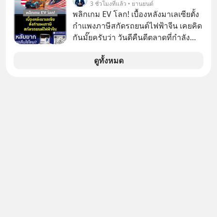
3 ชั่วโมงที่แล้ว • ยานยนต์
ผู้ประกอบการรายใหญ่ และมีอัตราการ
พลิกเกม EV โลก! เบื้องหลังมาเลเซียตั้ง
เติบโตได้ถึง 16% ขณะที่ผู้ประกอบการ
กำแพงภาษีสกัดรถยนต์ไฟฟ้าจีน เคยคิด
โฮสเทลและที่พักขนาดเล็ก ซึ่งมีสัดส่วน
กันมั๊ยครับว่า วันดีคืนดีตลาดที่กำลัง
ถึง 91% ของธุรกิจที่พักทั้งหมด กลับโต
เติบโตพุ่งทะยาน จะถูกมือมืดเตะตัดขา
เพียง 1.3% เท่านั้น เกิดอะไรขึ้นกับที่พัก
จนหน้าทิ่มแบบไม่ทันตั้งตัว…
ดูทั้งหมด
รายเล็ก ? อะไรคือข้อจำกัดที่ทำให้โต
ไม่สุด และต้องปลดล็อกกฎเกณฑ์ไหน
เพื่อให้รายเล็กเติบโตได้มากกว่าที่เป็น
อยู่ ? Talk ลงทุนแมนชวนมาวิเคราะห์
เรื่องนี้ กับคุณนรี สุเนต์ตา นายกสมาคม
โฮสเทลและที่พักขนาดเล็ก
(ประเทศไทย)