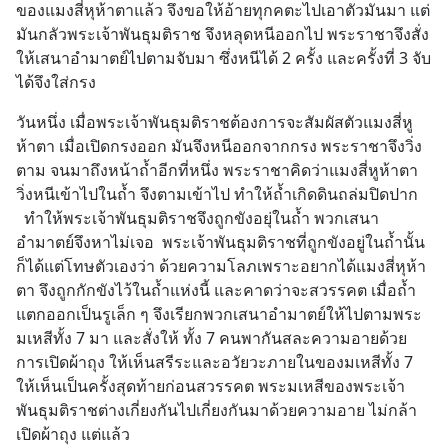
ของแมงสี่หุห้าตาแล้ว จึงขอให้อ้ายทุกคตะไปเอาตัวมันมา แต่
มันกลัวพระเจ้าพันธุมติราช จึงหลุดหนีออกไป พระราชาจึงสั่ง
ให้เสนาอำมาตย์ไปตามจับมา ซึ่งหนีได้ 2 ครั้ง และครั้งที่ 3 จับ
ได้จึงใส่กรง
วันหนึ่ง เมื่อพระเจ้าพันธุมติราชต้องการจะสัมผัสตัวแมงสี่หู
ห้าตา เมื่อเปิดกรงออก มันจึงหนีออกจากกรง พระราชาจึงวิ่ง
ตาม จนมาถึงหน้าถ้ำอีกที่หนึ่ง พระราชาคิดว่าแมงสี่หูห้าตา
วิ่งหนีเข้าไปในถ้ำ จึงตามเข้าไป ทำให้ถ้ำเกิดดินถล่มปิดปาก
  ทำให้พระเจ้าพันธุมติราชจึงถูกขังอยุ่ในถ้ำ พวกเสนา
อำมาตย์จึงหาไม่เจอ  พระเจ้าพันธุมติราชที่ถูกขังอยู่ในถ้ำนั้น 
ก็ได้แต่โทษตัวเองว่า ด้วยความโลภเพราะอยากได้แมงสี่หุห้า
ตา จึงถูกกักขังไว้ในถ้ำแห่งนี้ และคาดว่าจะสวรรคต เมื่อถ้ำ
แตกออกเป็นรูเล็ก ๆ จึงเรียกพวกเสนาอำมาตย์ให้ไปตามพระ
มเหสีทั้ง 7 มา และสั่งให้ ทั้ง 7 คนพากันสละความอายด้วย
การเปิดผ้าถุง ให้เห็นสรีระและอวัยวะภายในของมเหสีทั้ง 7 
ให้เห็นเป็นครั้งสุดท้ายก่อนสวรรคต พระมเหสีของพระเจ้า
พันธุมติราชต่างเกี่ยงกันไปเกี่ยงกันมาด้วยความอาย ไม่กล้า
เปิดผ้าถุง แต่แล้ว