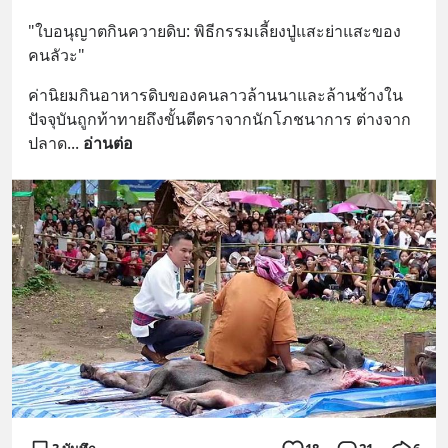
"ใบอนุญาตกินควายดิบ: พิธีกรรมเลี้ยงปู่แสะย่าแสะของ
คนลัวะ"
ค่านิยมกินอาหารดิบของคนลาวล้านนาและล้านช้างใน
ปัจจุบันถูกท้าทายถึงขั้นตีตราจากนักโภชนาการ ต่างจาก
ปลาด
... 
อ่านต่อ