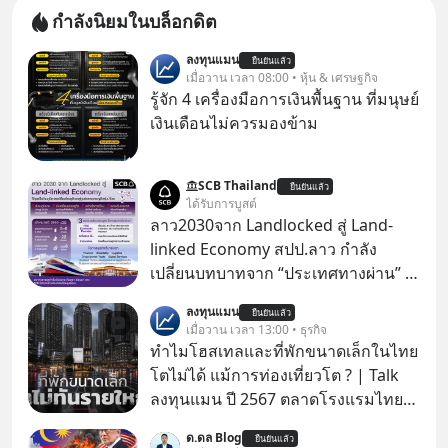
กำลังนิยมในบล็อกดิต
ลงทุนแมน
ยืนยันแล้ว
เมื่อวาน เวลา 08:00 • หุ้น & เศรษฐกิจ
รู้จัก 4 เครื่องมือการเงินพื้นฐาน ที่มนุษย์
เงินเดือนไม่ควรมองข้าม
SCB Thailand
ยืนยันแล้ว
ได้รับการบูสต์
ลาว2030จาก Landlocked สู่ Land-
linked Economy สปป.ลาว กำลัง
เปลี่ยนบทบาทจาก “ประเทศทางผ่าน” สู่
“ศูนย์กลางเศรษฐกิจและโลจิสติกส์”
ลงทุนแมน
ยืนยันแล้ว
ของอนุภูมิภาคลุ่มแม่น้ำโขง
เมื่อวาน เวลา 13:00 • ธุรกิจ
ทำไมโฮสเทลและที่พักขนาดเล็กในไทย
โตไม่ได้ แม้การท่องเที่ยวโต ? | Talk
ลงทุนแมน ปี 2567 ตลาดโรงแรมไทย
มูลค่ารวมเฉียด 4 แสนล้านบาท แต่รู้
ด.ดล Blog
ยืนยันแล้ว
หรือไม่ว่า รายได้กว่า 85% กระจุกอยู่กับ