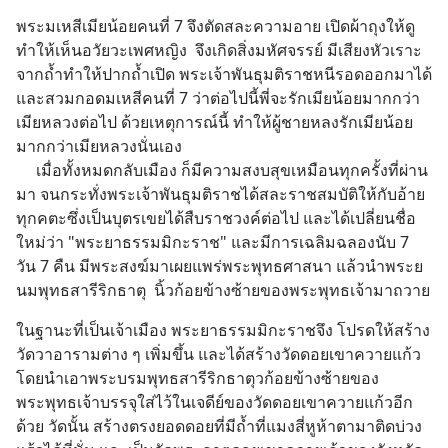
พระมเหสีเมียน้อยคนที่ 7 จึงตัดสละความอาย เปิดผ้าถุงให้ดู 
ทำให้เห็นอวัยวะเพศหญิง  จึงเกิดสิ่งมหัศจรรย์ มีเสียงหัวเราะ
จากถ้ำทำให้ปากถ้ำเปิด พระเจ้าพันธุมติราชหนีรอดออกมาได้ 
และสวมกอดมเหสีคนที่ 7 ว่าต่อไปนี้พี่จะรักเมียน้อยมากกว่า
เมียหลวงต่อไป ด้วยเหตุการณ์นี้ ทำให้ผู้ชายหลงรักเมียน้อย
มากกว่าเมียหลวงนั่นเอง
     เมื่อทั้งหมดกลับเมือง ก็มีความสงบสุขเหมือนทุกครั้งที่ผ่าน
มา จนกระทั่งพระเจ้าพันธุมติราชได้สละราชสมบัติให้กับอ้าย
ทุกคตะซึ่งเป็นบุตรเขยได้สืบราชวงค์ต่อไป และได้เปลี่ยนชื่อ
ใหม่ว่า "พระยาธรรมมิกะราช" และมีการเฉลิมฉลองนับ 7 
วัน 7 คืน มีพระสงฆ์มาเผยแพร่พระพุทธศาสนา แล้วนำพระย
นมพุทธสารีริกธาตุ  นิ้วก้อยข้างซ้ายของพระพุทธเจ้ามาถวาย
ในฐานะที่เป็นเจ้าเมือง พระยาธรรมมิกะราชจึง โปรดให้สร้าง
วัดวาอารามต่าง ๆ เพิ่มขึ้น และได้สร้างวัดดอยเขาควายแก้ว
โดยนำเอาพระบรมพุทธสารีริกธาตุวก้อยข้างซ้ายของ
พระพุทธเจ้าบรรจุใส่ไว้ในเจดีย์ของวัดดอยเขาควายแก้วอีก
ด้วย วัดนั้น สร้างตรงยอดดอยที่มีถ้ำที่แมงสี่หูห้าตามาติดบ่วง