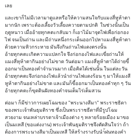
เลย
และเขาก็ไม่มีเวลามาดูแลหรือให้ความสนใจกับแมงสี่หูห้าตา
มากนัก เพราะต้องเลี้ยงวัวเลี้ยงควายตามปกติ  ในช่วงนั้นเป็น
ฤดูหนาว เมื่ออ้ายทุกคตะกลับมา ก็เอาไม้มาจุดไฟเพื่อก่อกอง
ไฟ จนเป็นถ่าน และมีถ่านหนึ่งกระเด็นออกไปหาแมงสี่หูห้าตา 
ด้วยความหิวกระหาย มันจึงกินถ่านไฟแดงตรงนั้น  
อ้ายทุกคตะเกิดความแปลกใจ จึงก่อกองไฟและเขี่ยถ่านให้
แมงสี่หุห้าตากินอย่างไม่ขาด วันต่อมา แมงสี่หูห้าตาได้ถ่ายขี้
ออกมาเป็นทองคำจำนวนมาก เมื่อคิดได้เช่นนั้น ในแต่ละวัน 
อ้ายทุกคตะจึงก่อกองไฟแล้วนำถ่านไฟแดงร้อน ๆ มาให้แมงสี
หูห้าตากินอย่างไม่ขาด และมันก็ขี้ออกมาเป็นทองคำทุก ๆ วัน 
อ้ายทุกคตะก็ขุดดินฝังทองคำจนเต็มไร่เต็มสวน
ต่อมา ก็มีข่าวการเผยโฉมของ "พระนางสีมา" พระราชธิดา
ของพระเจ้าพันธุมติราช ซึ่งเป็นพระราชธีดาที่มีรูปโฉม
สวยงาม จนเหล่าบรรดาเจ้าเมืองต่าง ๆ หลายร้อยเมือง มาขอ
เป็นมเหสี (ขอแต่งงาน) พระเจ้าพันธุมติราชจึงตัดสินใจว่า ถ้า
ต้องการพระนางสีมาเป็นมเหสี ให้สร้างรางรับนำ้ฝนทองคำ