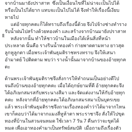
จากบ้านมายังปราสาท  ซึ่งเป็นเงื่อนไขที่ไม่น่าจะเป็นไปได้ 
หรือเป็นไปได้ยาก แทบจะเป็นไปไม่ได้ จึงทำให้เรื่องนี้เงียบ
หายไป
     แต่อ้ายทุกคตะก็ได้ทราบถึงเรื่องนี้ด้วย จึงไปจ้างช่างทำราง
รับน้ำฝนไปสร้างด้วยทองคำ และสร้างจากบ้านมายังปราสาท 
ิิิ     หลังจากนั้น ทำให้ชาวบ้านในเมืองได้เห็นสิ่งที่หน้า
ประหลาด นั้นคือ รางรินน้ำทองคำ ก่ายพาดตามทาง ยาวสุด
ลูกหูลูกตา เมื่อพระเจ้าพันธุมติราชทรงทราบ จึงให้เสนา
อำมาตย์ ไปติดตาม พบว่า รางน้ำนั้นมาจากบ้านของอ้ายทุกค
ตะ
ด้านพระเจ้าพันธุมติราชจึงสั่งการให้ทำถนนเป็นอย่างดีไป
จนถึงบ้านของอ้ายทุกคตะ เมื่อได้ฤกษ์ยามที่ดี อ้ายทุกคตะจึง
ได้อภิเษกสมรสกับพระนางสีมา และจัดแต่งงานให้กับอ้ายทุก
คตะ  หลังจากที่อ้ายทุกคตะได้อภิเษกสมรสมาเป็นบุตรเขย
แล้ว พระเจ้าพันธุมติราชจึงถามเรื่องทองคำว่าได้มาจากไหน 
เขาก็ตอบว่าได้มาจากแมงสี่หูห้าตา พระราชาจึง สั่งให้ไปขุด
ทองที่บ้านในสวนจนหมด ใช้เวลา 7 วัน 7 คืนกว่าจะขุดได้
หมด เพื่อเอาทองคำมาเป็นทรัพย์สมบัติ  เมื่อถามถึงเรื่องตัว