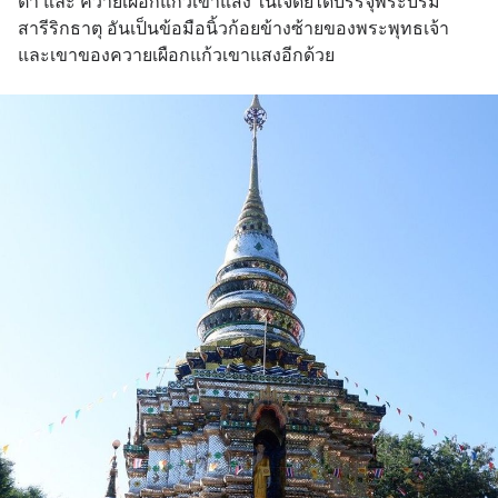
ตา และ ควายเผือกแก้วเขาแสง ในเจดีย์ได้บรรจุพระบรม
สารีริกธาตุ อันเป็นข้อมือนิ้วก้อยข้างซ้ายของพระพุทธเจ้า
และเขาของควายเผือกแก้วเขาแสงอีกด้วย