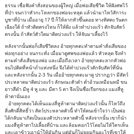
ธรรม เชื่อฟังคำสั่งสอนของผู้ใหญ่ เมื่อพ่อเสียชีวิต ให้ฝังศพไว้
ที่ป่า จนกว่าหัวกะโหลกของพ่อจะหลุด แล้วนำมาไหว้สัการะ
บูชาที่บ้าน เมื่ออายุ 17 ปี ก็ให้ลากหัวขึ้นดอย ทางทิศตะวันตก
เฉียงใต้ ถ้าหัวติดตรงไหน ก็ให้ฝั่ง แล้วทำบ่วงแร้ว ดักจับสัตว์
ตรงนั้น ถ้าสัตว์ตัวใดมาติดบ่วงแร้ว ให้จับมาเลี้ยงไว้
หลังจากนั้นพ่อก็เสียชีวิตลง อ้ายทุกคตะทำตามคำสั่งเสียของ
พ่อทุกอย่าง จนกระทั่ง เมื่อมาดูศพของพ่อแล้ว หัวหลุด จึงทำ
ตามคำสั่งเสียของพ่อ และเมื่อถึงเวลา อ้ายทุกคตะลากหัวพ่อ
จนไปติดที่หน้าถ่ำแห่งหนึ่ง จึงได้ทำบ่วงแร้วดักจับสัตว์ที่นั่น 
และหลังจากนั้น 2-3 วัน เมื่ออ้ายทุกคตะมาดู ปรากฏว่า มีสัตว์
ประหลาดมาติดบ่วงแร้ว ลักษณะตัวดำ ต่ำอ้วนเหมือนหมี ขน
ยาวสีดำ มีหู 4 หู และ มีตา 5 ตา จึงเป็นชื่อเรียกของ แมงสี่หู
ห้าตานั่นเอง   
   อ้ายทุกคตะได้เห็นแมงสี่หูห้าตามาติดบ่วงแร้วนั้น ก็ไหว้ถึง
สิ่งศักดิ์สิทธิ์ว่า สัตว์ประหลาดตัวนี้ ทำให้ตนเข้าใจว่า เป็นพ่อ
ได้กลับมาเกิดเป็นแมงตัวประหลาดตัวนี้ หลังจากนั้น เขาก็นำ
แมงสี่หูห้าตาไปเลี้ยงที่บ้าน และล้อมคอกไว้โดยไม่ให้ใครเห็น 
และเอาข้าวเอานำ้ให้มันกิน แต่มันก็ไม่ยอมกินอะไรที่เขาให้