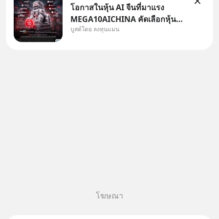
โอกาสในหุ้น AI จีนที่มาแรง
MEGA10AICHINA คัดเลือกหุ้น
บูสต์โดย ลงทุนแมน
ใหม่ 9 ตัว เข้ากองทุน.. ครอบคลุม
ทั้งซัปพลายเชน AI จีน พิเศษ ช่วง
3 - 19 ส.ค. 69 มีโปรโมชัน ลด
50% ค่าธรรมเนียมซื้อ | ยอด 2
ล้านบาทขึ้นไป ฟรีค่าธรร
โฆษณา