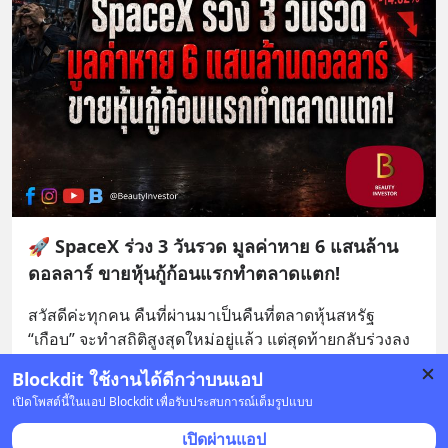
🚀 SpaceX ร่วง 3 วันรวด มูลค่าหาย 6 แสนล้าน
ดอลลาร์ ขายหุ้นกู้ก้อนแรกทำตลาดแตก!
สวัสดีค่ะทุกคน คืนที่ผ่านมาเป็นคืนที่ตลาดหุ้นสหรัฐ 
“เกือบ” จะทำสถิติสูงสุดใหม่อยู่แล้ว แต่สุดท้ายกลับร่วงลง
มา เพราะมีแรงกดดันก้อนใหญ่จากหุ้นเทคโนโลยีบ
... 
อ่าน
Blockdit ใช้งานได้ดีกว่าบนแอป
ต่อ
เปิดโพสต์นี้ในแอป Blockdit เพื่อรับประสบการณ์เต็มรูปแบบ
2 บันทึก
6
2
เปิดผ่านแอป