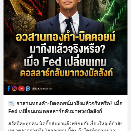
📉 อวสานทองคำ-บิตคอยน์มาถึงแล้วจริงหรือ? เมื่อ
Fed เปลี่ยนเกมดอลลาร์กลับมาทวงบัลลังก์
สวัสดีค่ะทุกคน นิคกี้กลับมาแล้วพร้อมกับเรื่องใหญ่ที่กำลัง
เขย่าตลาดการเงินโลกอยู่ตอนนี้ค่ะ ถ้าใครติดตามข่าว