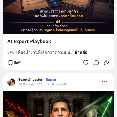
AI Export Playbook
EP6 : ห้องทำงานที่เล็กกว่าความฝัน
... 
อ่านต่อ
บันทึก
BeautyInvestor
•
ติดตาม
24 มิ.ย. เวลา 12:18 • หุ้น & เศรษฐกิจ