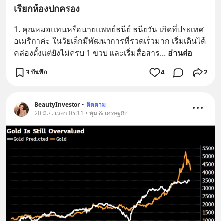
เรียกห้องปกครอง
1. คุณหมอแทนหรือนายแพทย์ธนีย์ ธนียวัน เกิดที่ประเทศ
อเมริกาค่ะ ในวัยเด็กมีพัฒนาการที่รวดเร็วมาก เริ่มเดินได้
คล่องตั้งแต่ยังไม่ครบ 1 ขวบ และเริ่มสื่อสาร
... 
อ่านต่อ
3 บันทึก
4
2
BeautyInvestor
•
ติดตาม
20 มิ.ย. เวลา 05:11 • หุ้น & เศรษฐกิจ