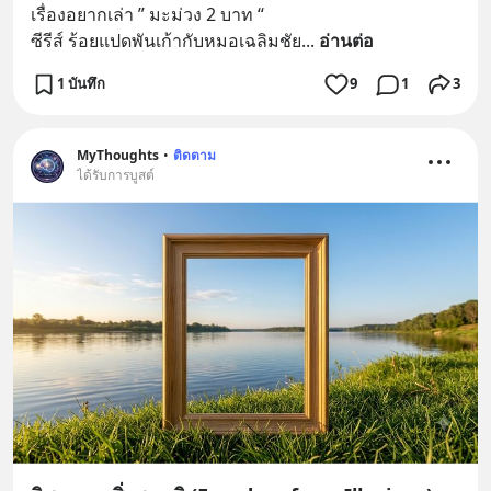
เรื่องอยากเล่า ” มะม่วง 2 บาท “
ซีรีส์ ร้อยแปดพันเก้ากับหมอเฉลิมชัย
... 
อ่านต่อ
1 บันทึก
9
1
3
MyThoughts
•
ติดตาม
ได้รับการบูสต์