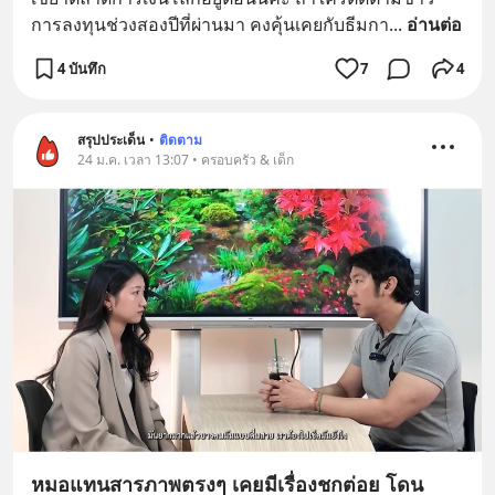
การลงทุนช่วงสองปีที่ผ่านมา คงคุ้นเคยกับธีมกา
... 
อ่านต่อ
4 บันทึก
7
4
สรุปประเด็น
•
ติดตาม
24 ม.ค. เวลา 13:07 • ครอบครัว & เด็ก
หมอแทนสารภาพตรงๆ เคยมีเรื่องชกต่อย โดน