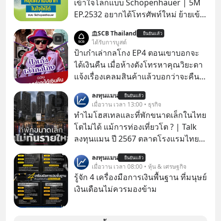
เข้าใจโลกแบบ Schopenhauer | 5M
EP.2532 อยากได้โทรศัพท์ใหม่ ย้ายเข้า
บ้านหลังใหม่ หรือเลื่อนตำแหน่งในฝัน
SCB Thailand
ยืนยันแล้ว
เคยสงสัยไหมว่าทำไมพอได้ของที่อยาก
ได้รับการบูสต์
ได้มาแล้วความสุขนั้นกลับอยู่กับเราได้
ป้าเก๋าเล่ากลโกง EP4 ตอนเขาบอกจะ
ไม่นาน? นี่คือกลไกพื้นฐานของมนุษย์ที่
ได้เงินคืน เมื่อห้างดังโทรหาคุณวิยะดา
Arthur Schopenhauer นักปรัชญา
แจ้งเรื่องเคลมสินค้าแล้วบอกว่าจะคืน
ชาวเยอรมันเคยอธิบายไว้เมื่อ 200 กว่า
เงิน คุณวิยะดาจะได้เงินจริง หรือเป็น
ลงทุนแมน
ปีก่อน แล้วเราจะหยุดวงจรความอยาก
ยืนยันแล้ว
เรื่องจ้อจี้ หาคำตอบได้ที่ “ป้าเก๋าเล่ากล
เมื่อวาน เวลา 13:00 • ธุรกิจ
ในใจเพื่อความสุขที่ยั่งยืนได้อย่างไร?
โกง” EP4 ตอน “เขาบอกว่าจะได้เงิน
ทำไมโฮสเทลและที่พักขนาดเล็กในไทย
ติดตามได้ในพอดแคสต์ 5M EP. นี้
คืน” #ป้าเก๋าเล่ากลโกง #แก้เกมกลโกง
โตไม่ได้ แม้การท่องเที่ยวโต ? | Talk
#goodtime #5minutespodcast
#อยู่อย่างยั่งยืน #Cybersecurity #เตือน
ลงทุนแมน ปี 2567 ตลาดโรงแรมไทย
#missiontothemoonpodcast
ภัยออนไลน์
มูลค่ารวมเฉียด 4 แสนล้านบาท แต่รู้
ลงทุนแมน
ยืนยันแล้ว
หรือไม่ว่า รายได้กว่า 85% กระจุกอยู่กับ
เมื่อวาน เวลา 08:00 • หุ้น & เศรษฐกิจ
ผู้ประกอบการรายใหญ่ และมีอัตราการ
รู้จัก 4 เครื่องมือการเงินพื้นฐาน ที่มนุษย์
เติบโตได้ถึง 16% ขณะที่ผู้ประกอบการ
เงินเดือนไม่ควรมองข้าม
โฮสเทลและที่พักขนาดเล็ก ซึ่งมีสัดส่วน
ถึง 91% ของธุรกิจที่พักทั้งหมด กลับโต