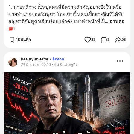
1. นายหลีกวง เป็นบุคคลที่มีความสำคัญอย่างยิ่งในเครือ
ข่ายอำนาจของกัมพูชา โดยเขาเป็นคนเชื้อสายจีนที่ได้รับ
สัญชาติกัมพูชาเรียบร้อยแล้วค่ะ เขาทำหน้าที่เป็
... 
อ่านต่อ
1
48 บันทึก
82
2
53
BeautyInvestor
•
ติดตาม
23 มิ.ย. เวลา 00:10 • หุ้น & เศรษฐกิจ