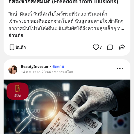
อิสระจากสิ่งสมมติ (Freedom from Illusions)
วิกษ์: คิณณ์ วันนี้ฉันไปไหว้พระที่วัดแถวริมแม่น้ำ
เจ้าพระยา พอเดินออกจากโบสถ์ ฉันสูดลมหายใจเข้าลึกๆ 
อากาศมันโปร่งโล่งดีนะ ฉันสัมผัสได้ถึงความสุขเล็กๆ ท
... 
อ่านต่อ
บันทึก
7
BeautyInvestor
•
ติดตาม
14 ก.พ. เวลา 23:44 • ข่าวรอบโลก