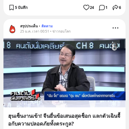
5 บันทึก
24
1
6
สรุปประเด็น
•
ติดตาม
25 ม.ค. เวลา 00:51 • ข่าวรอบโลก
ฮุนเซ็นงานเข้า! จีนยื่นข้อเสนอสุดช็อก แลกตัวเฉินจื้
อกับความปลอดภัยทั้งตระกูล?