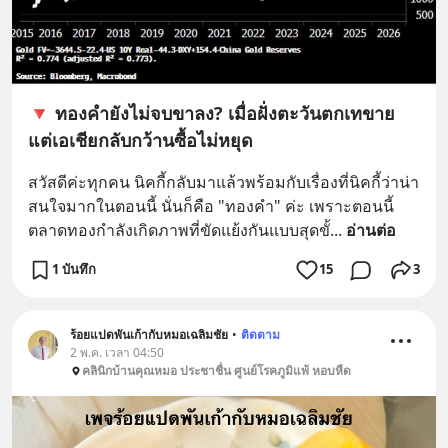
🔻 ทองคำยังไม่จบขาลง? เมื่อฝั่งตะวันตกเทขาย
แต่เอเชียกลับกว้านซื้อไม่หยุด
สวัสดีค่ะทุกคน นิคกี้กลับมาแล้วพร้อมกับเรื่องที่นิคกี้ว่าน่า
สนใจมากในตอนนี้ นั่นก็คือ "ทองคำ" ค่ะ เพราะตอนนี้
ตลาดทองกำลังเกิดภาพที่ขัดแย้งกันแบบสุดขั้
... 
อ่านต่อ
1 บันทึก
15
3
ร้อยแปดพันเก้ากับหมอเฉลิมชัย
•
ติดตาม
2 พ.ค. เวลา 04:50
คลินิกบ้านคุณหมอ ประชาชื่น ศูนย์โรคภูมิแพ้ หอบหืด