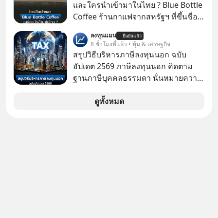
กันค่ะ #แก้เกมกลโกง #ป้าเก๋าเล่ากล
และใครนำเข้ามาในไทย ? Blue Bottle
พยายามหลอกขายฝันลมๆ แล้งๆ นี้ให้
โกง #LivesSustainably #อยู่อย่าง
Coffee ร้านกาแฟจากสหรัฐฯ ที่ขึ้นชื่อ
กับคนทั้งโลก พวกเขากำลังซ่อนความ
ยั่งยืน #CyberSecurity #ป้าเก๋า
เรื่องความพิถีพิถัน กำลังจะเปิดสาขา
ลับอะไรไว้เบื้องหลังโปรเจกต์อวกาศที่
ลงทุนแมน
#FraudEducation #FinancialLiteracy
ยืนยันแล้ว
แรกในประเทศไทย ที่ Central Park
8 ชั่วโมงที่แล้ว • หุ้น & เศรษฐกิจ
ผลาญทรัพยากรมหาศาล วันนี้เราจะมา
#DigitalBankWithHumanTouch
สรุปวิธีบริหารภาษีลงทุนนอก ฉบับ
กะเทาะเปลือกความลวงโลกนี้กัน ใครที่
อัปเดต 2569 ภาษีลงทุนนอก คิดตาม
คิดว่าอนาคตของมนุษยชาติอยู่บนดาว
ฐานภาษีบุคคลธรรมดา นั่นหมายความ
ดวงอื่น เลือกฟังกันได้เลยนะครับ อย่า
ว่าถ้าเรามีกำไร 100,000 บาท
ลืมกด Follow ติดตาม PodCast ช่อง
ดูทั้งหมด
Geek Forever’s Podcast ของผมกัน
ด้วยนะครับ 🎧 ฟังผ่าน Spotify :
https://tinyurl.com/3yma5h3e 🎧
ฟังผ่าน Apple Podcast :
https://apple.co/2lEqPPg 🎧 ฟังผ่าน
Podbean :
https://tinyurl.com/4kurcs6x 🎧 ฟัง
ผ่าน Youtube :
https://youtu.be/W2U60tbaMqM
The original article appeared here