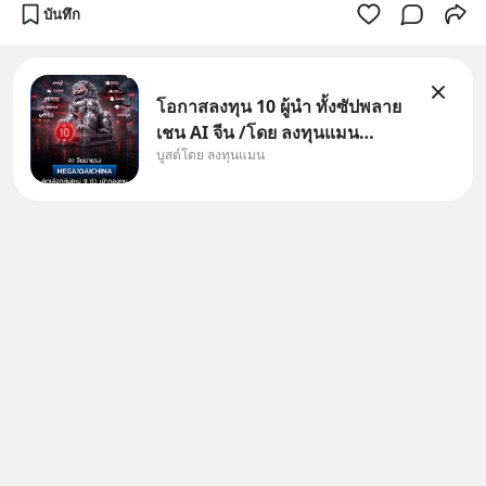
บันทึก
โอกาสลงทุน 10 ผู้นำ ทั้งซัปพลาย
เชน AI จีน /โดย ลงทุนแมน
บูสต์โดย ลงทุนแมน
✅ลงทุนตรง คัด 10 ผู้นำเน้น ๆ ใน
ธีม AI จีน ✅คัดเลือกหุ้นใหม่ 9 ตัว
เข้ากองทุน ✅ร่วมเป็นเจ้าของผู้นำ
AI จีน ตั้งแต่โรงงานผลิตชิป หน่วย
ความจำ โมเดล