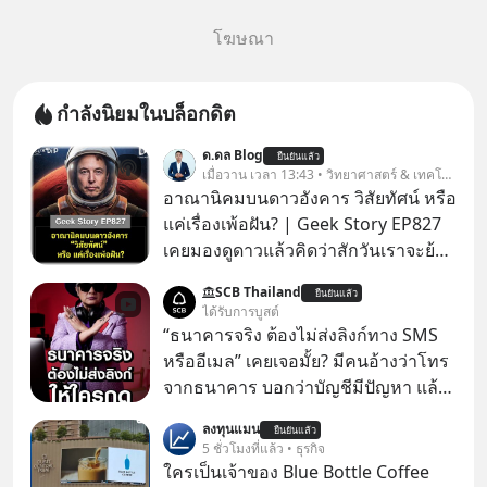
โฆษณา
กำลังนิยมในบล็อกดิต
ด.ดล Blog
ยืนยันแล้ว
เมื่อวาน เวลา 13:43 • วิทยาศาสตร์ & เทคโนโลยี
อาณานิคมบนดาวอังคาร วิสัยทัศน์ หรือ
แค่เรื่องเพ้อฝัน? | Geek Story EP827
เคยมองดูดาวแล้วคิดว่าสักวันเราจะย้าย
ไปอยู่บนดาวอังคารตามที่ Elon Musk
SCB Thailand
ยืนยันแล้ว
หรือ Jeff Bezos บอกไว้หรือเปล่า ภาพ
ได้รับการบูสต์
ฝันที่มหาเศรษฐีซิลิคอนแวลลีย์วาดไว้ว่า
“ธนาคารจริง ต้องไม่ส่งลิงก์ทาง SMS
มนุษย์นับล้านจะไปสร้างอาณานิคม
หรืออีเมล” เคยเจอมั้ย? มีคนอ้างว่าโทร
ใหม่ ล้อมรอบด้วยเทคโนโลยีสุดล้ำ อาจ
จากธนาคาร บอกว่าบัญชีมีปัญหา แล้ว
จะฟังดูน่าตื่นเต้น แต่ความจริงที่ถูกซ่อน
ให้กดลิงก์โน่นนี่ หรือสแกนคิวอาร์โค้ด
ลงทุนแมน
ไว้ใต้พรมคือ ดาวอังคารเป็นเพียงนรกที่
ยืนยันแล้ว
ทันที มาฟัง “ป้าเก๋าเล่ากลโกง” เพื่อรู้ทัน
5 ชั่วโมงที่แล้ว • ธุรกิจ
เต็มไปด้วยรังสีมรณะและฝุ่นพิษ แล้ว
มุกหลอกลวงในคราบความน่าเชื่อถือ
ใครเป็นเจ้าของ Blue Bottle Coffee
ทำไมบรรดาผู้นำเทคโนโลยีถึงยัง