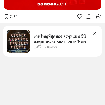
บันทึก
งานใหญ่ที่สุดของ ลงทุนแมน ปีนี้
ลงทุนแมน SUMMIT 2026 ในงาน
บูสต์โดย ลงทุนแมน
นี้จะมีเจ้าของธุรกิจ Dr.PONG,
หมึกกรุบ, Srichand, Jones’
Salad, LA GLACE, Fastwork,
MizuMi, KARMART, อิชิตัน มา
แชร์ความรู้การสร้างธุรกิจ