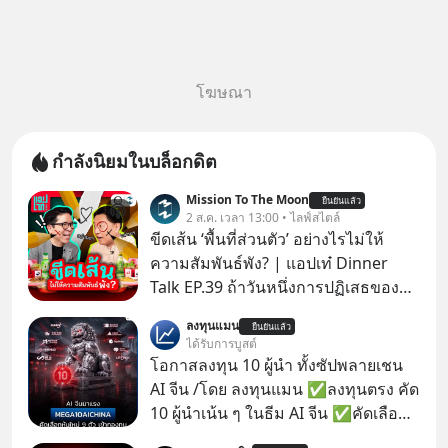
โฆษณา
กำลังนิยมในบล็อกดิต
Mission To The Moon
ยืนยันแล้ว
2 ส.ค. เวลา 13:00 • ไลฟ์สไตล์
ขีดเส้น ‘พื้นที่ส่วนตัว’ อย่างไรไม่ให้
ความสัมพันธ์พัง? | แอปเท๋ Dinner
Talk EP.39 ถ้าวันหนึ่งการปฏิเสธของ
เราทำให้อีกฝ่ายรู้สึกเจ็บปวด คิดว่าเรา
ลงทุนแมน
ยืนยันแล้ว
ตั้งกำแพงใส่และมองว่าเราเห็นแก่ตัวทั้ง
ได้รับการบูสต์
ที่เราเองก็ไม่เคยปฏิเสธใครอย่างนี้มา
โอกาสลงทุน 10 ผู้นำ ทั้งซัปพลายเชน
ก่อน แต่พอตั้งใจจะ ‘สร้างขอบเขต’ เพื่อ
AI จีน /โดย ลงทุนแมน ✅ลงทุนตรง คัด
ตัวเองดูสักครั้ง กลับทำให้เกิดรอยร้าว
10 ผู้นำเน้น ๆ ในธีม AI จีน ✅คัดเลือก
ในความสัมพันธ์เสียอย่างนั้น โดยราย
หุ้นใหม่ 9 ตัว เข้ากองทุน ✅ร่วมเป็น