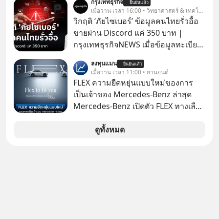
กรุงเทพธุรกิจ
การแอปเท๋ Dinner Talk ในวันนี้โฮสต์
ยืนยันแล้ว
เจ้าของผู้นำ AI จีน ตั้งแต่โรงงานผลิตชิป
เมื่อวาน เวลา 16:00 • วิทยาศาสตร์ & เทคโนโลยี
ทั้ง 2 ท่าน แทป-รวิศ หาญอุตสาหะ และ
หน่วยความจำ โมเดล AI ยันหุ่นยนต์
วิกฤติ ‘ภัยไซเบอร์’ ข้อมูลคนไทยรั่วอื้อ
เอ๋ นิ้วกลม-สราวุธ เฮ้งสวัสดิ์ จะพาทุก
✅ได้การรับยกเว้นภาษี Capital Gain
ขายผ่าน Discord แค่ 350 บาท |
คนไปสำรวจวิธีสร้างขอบเขตเพื่อรักษา
ตามกฎหมายภาษีของประเทศไทย
กรุงเทพธุรกิจNEWS เมื่อข้อมูลทะเบียน
ใจของตัวเองและรักษาความสัมพันธ์
รถ จากกรมการขนส่งทางบกหลุดไปอยู่
ของคนรอบข้างไปพร้อมกัน
ลงทุนแมน
ยืนยันแล้ว
ในมือมิจฉาชีพ และถูกขายในตลาดมืด
เมื่อวาน เวลา 11:00 • ยานยนต์
#boundary #selfdevelopment #แอป
ด้วยราคา 350 บาท รัฐบาลทำยังไงต่อ?
FLEX ความยืดหยุ่นแบบใหม่ของการ
เท๋dinnertalk
เป็นเจ้าของ Mercedes-Benz ล่าสุด
#missiontothemoonpodcast
Mercedes-Benz เปิดตัว FLEX ทางเลือก
เป็นเจ้าของรถที่ยืดหยุ่น บนแนวคิด
“Flex to Fit You ยืดได้ตามสไตล์คุณ
ดูทั้งหมด
ด้วย StarChoice” ตอบโจทย์ Lifestyle
การเป็นเจ้าของรถที่ออกแบบการเงินได้
เอง ครบสัญญาจะผ่อนต่อ คืนรถ หรือ
ซื้อขาดก็ได้ เช่น