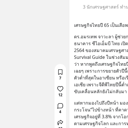
3 นักเศรษฐศาสตร์ ทำน
เศรษฐกิจไทยปี 65 เป็นเสื
ดร.อมรเทพ จาวะลา ผู้ช่วยก
ธนาคาร ซีไอเอ็มบี ไทย เป
2564 ของสมาคมเศรษฐศาสต
Survival Guide ในช่วงสัม
ว่า หากพูดถึงเศรษฐกิจไทยปีน
เฉยๆ เพราะการขยายตัวปีนี้
ตัวต่ำที่สุดในอาเซียน หรือ
7
เอเชีย เพราะจีดีพีไทยปีนี้ต่ำ
ขับเคลื่อนหลักยังไม่กลับมา
12
แต่หากมองไปถึงปีหน้า มองว่า
กระโจน”ไปข้างหน้า ที่คาด
4
เศรษฐกิจอยู่ที่ 3.8% จากโ
ตามเศรษฐกิจโลก และการท่อง