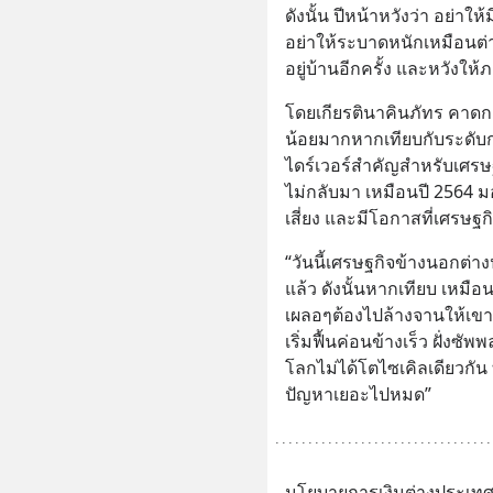
ดังนั้น ปีหน้าหวังว่า อย่า
อย่าให้ระบาดหนักเหมือนต
อยู่บ้านอีกครั้ง และหวังให
โดยเกียรตินาคินภัทร คาดกา
น้อยมากหากเทียบกับระดับก่อ
ไดร์เวอร์สำคัญสำหรับเศรษฐ
ไม่กลับมา เหมือนปี 2564 ม
เสี่ยง และมีโอกาสที่เศรษฐก
“วันนี้เศรษฐกิจข้างนอกต่างป
แล้ว ดังนั้นหากเทียบ เหมือนค
เผลอๆต้องไปล้างจานให้เขา
เริ่มฟื้นค่อนข้างเร็ว ฝั่งซ
โลกไม่ได้โตไซเคิลเดียวกัน 
ปัญหาเยอะไปหมด”
นโยบายการเงินต่างประเ