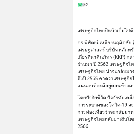
2
เศรษฐกิจไทยปีหน้าเต็มไป
ดร.พิพัฒน์ เหลืองนฤมิตชัย 
เศรษฐศาสตร์ บริษัทหลักทรัพ
เกียรตินาคินภัทร (KKP) กล่
ผ่านมา ปี 2562 เศรษฐกิจไท
เศรษฐกิจไทย น่าจะกลับมาข
ถึงปี 2565 คาดว่าเศรษฐกิ
แน่นอนที่จะมีอยู่ค่อนข้างม
โดยปัจจัยชี้วัด ปัจจัยขับเคลื
การระบาดของโควิด-19 จะก
การท่องเที่ยวว่าจะกลับมาห
เศรษฐกิจไทยกลับมาเติบโตเ
2566