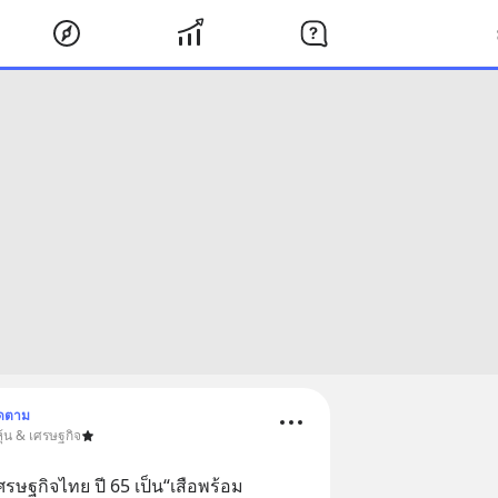
ิดตาม
ุ้น & เศรษฐกิจ
ษฐกิจไทย ปี 65 เป็น“เสือพร้อม