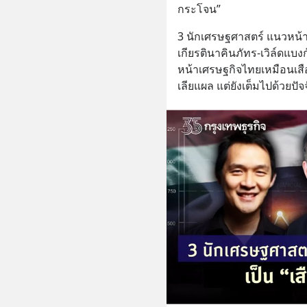
กระโจน”
3 นักเศรษฐศาสตร์ แนวหน้า
เกียรตินาคินภัทร-เวิล์ดแ
หน้าเศรษฐกิจไทยเหมือนเสือ
เลียแผล แต่ยังเต็มไปด้วยปัจจ