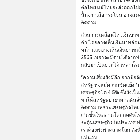
ต่อไทย แม้ไทยจะส่งออกไปส
นั้นจากเสือกระโจน อาจสะดุดไ
ติดตาม
ส่วนการเคลื่อนไหวเงินบาท
ค่า โดยอาจเห็นเงินบาทอ่อน
หน้า และอาจเห็นเงินบาทกลั
2565 เพราจะมีรายได้จากท่อ
กลับมาเป็นบวกได้ เหล่านี้
“ความเสี่ยงยังมีอีก จากปัจ
สหรัฐ ที่จะมีความขัดแย้งกั
เศรษฐกิจโต 4-5% ซึ่งยังเป็น
ทำให้สหรัฐพยายามกดดันจีนเร
ติดตาม เพราะเศรษฐกิจไทยเ
เกิดขึ้นในตลาดโลกกดดันไ
ระตุ้นเศรษฐกิจในประเทศ ท
เราต้องพึ่งพาตลาดโลก ดั
แน่นอน"