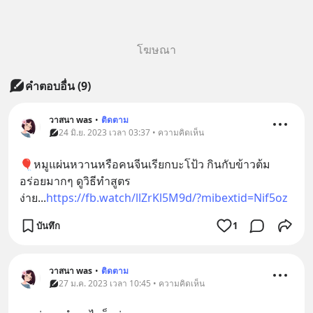
โฆษณา
คำตอบอื่น
(
9
)
วาสนา was
•
ติดตาม
24 มิ.ย. 2023 เวลา 03:37 • ความคิดเห็น
🎈หมูแผ่นหวานหรือคนจีนเรียกบะโป้ว กินกับข้าวต้ม
อร่อยมากๆ ดูวิธีทำสูตร
ง่าย...
https://fb.watch/llZrKl5M9d/?mibextid=Nif5oz
บันทึก
1
วาสนา was
•
ติดตาม
27 ม.ค. 2023 เวลา 10:45 • ความคิดเห็น