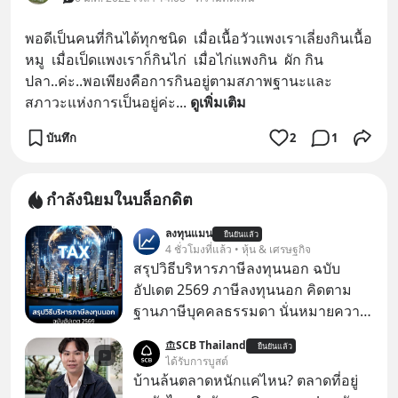
พอดีเป็นคนที่กินได้ทุกชนิด  เมื่อเนื้อวัวแพงเราเลี่ยงกินเนื้อ
หมู  เมื่อเป็ดแพงเราก็กินไก่  เมื่อไก่แพงกิน  ผัก กิน
ปลา..ค่ะ..พอเพียงคือการกินอยู่ตามสภาพฐานะและ
สภาวะแห่งการเป็นอยู่ค่ะ
... 
ดูเพิ่มเติม
บันทึก
2
1
กำลังนิยมในบล็อกดิต
ลงทุนแมน
ยืนยันแล้ว
4 ชั่วโมงที่แล้ว • หุ้น & เศรษฐกิจ
สรุปวิธีบริหารภาษีลงทุนนอก ฉบับ
อัปเดต 2569 ภาษีลงทุนนอก คิดตาม
ฐานภาษีบุคคลธรรมดา นั่นหมายความ
ว่าถ้าเรามีกำไร 100,000 บาท
SCB Thailand
ยืนยันแล้ว
ได้รับการบูสต์
บ้านล้นตลาดหนักแค่ไหน? ตลาดที่อยู่