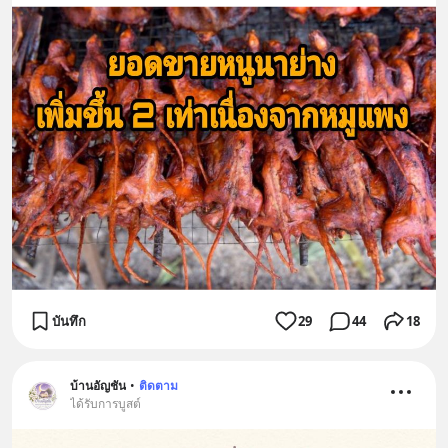
บันทึก
29
44
18
บ้านอัญชัน
•
ติดตาม
ได้รับการบูสต์