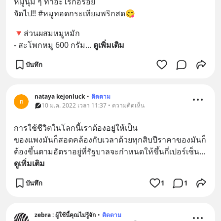
หมูนุ่ม ๆ ทำอะไรก็อร่อย
จัดไป!! #หมูทอดกระเทียมพริกสด😋
🔻ส่วนผสมหมูหมัก
- สะโพกหมู 600 กรัม
... 
ดูเพิ่มเติม
บันทึก
nataya​ kejonluck
•
ติดตาม
n
10 ม.ค. 2022 เวลา 11:37 • ความคิดเห็น
การใช้ชีวิตในโลกนี้เราต้องอยู่ให้เป็น
ของแพงมันก็สอดคล้องกับเวลาด้วยทุกสิบปีราคาของมันก็
ต้องขึ้นตามอัตราอยู่ที่รัฐบาลจะกำหนดให้ขึ้นกี่เปอร์เซ็น
... 
ดูเพิ่มเติม
บันทึก
1
1
zebra : ผู้ใช้นี้คุณไม่รู้จัก
•
ติดตาม