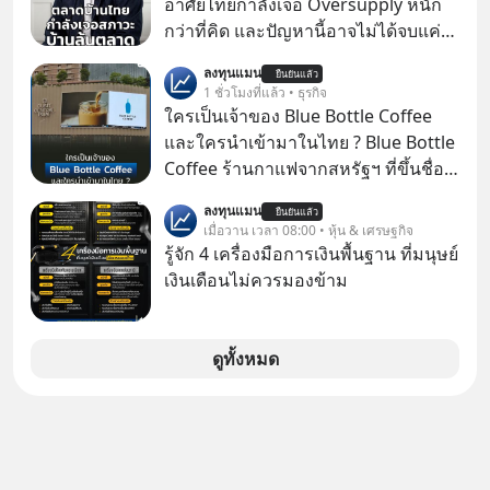
อาศัยไทยกำลังเจอ Oversupply หนัก
กว่าที่คิด และปัญหานี้อาจไม่ได้จบแค่
เรื่องเศรษฐกิจ #SCBEIC #อสังหา #บ้าน
ลงทุนแมน
ยืนยันแล้ว
ล้นตลาด #เศรษฐกิจไทย #EICAround
1 ชั่วโมงที่แล้ว • ธุรกิจ
#SCBThailand สามารถดูคลิปที่
ใครเป็นเจ้าของ Blue Bottle Coffee
youtube ประกอบได้ที่ link :
และใครนำเข้ามาในไทย ? Blue Bottle
https://youtube.com/shorts/-
Coffee ร้านกาแฟจากสหรัฐฯ ที่ขึ้นชื่อ
xU9gYcfVJk?feature=share
เรื่องความพิถีพิถัน กำลังจะเปิดสาขา
ลงทุนแมน
ยืนยันแล้ว
แรกในประเทศไทย ที่ Central Park
เมื่อวาน เวลา 08:00 • หุ้น & เศรษฐกิจ
รู้จัก 4 เครื่องมือการเงินพื้นฐาน ที่มนุษย์
เงินเดือนไม่ควรมองข้าม
ดูทั้งหมด