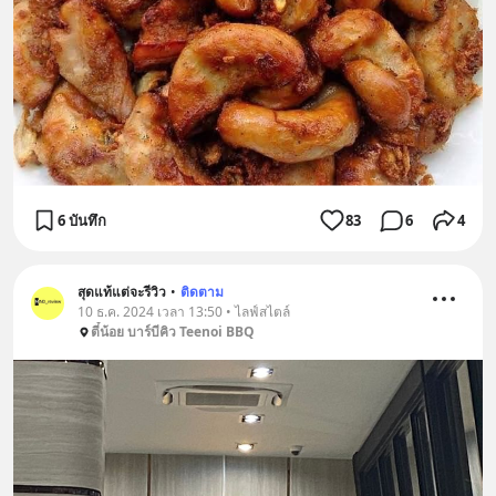
6 บันทึก
83
6
4
สุดแท้แต่จะรีวิว
•
ติดตาม
10 ธ.ค. 2024 เวลา 13:50 • ไลฟ์สไตล์
ตี๋น้อย บาร์บีคิว Teenoi BBQ