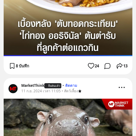
8 บันทึก
24
13
MarketThink
•
ติดตาม
ยืนยันแล้ว
11 ก.ย. 2024 เวลา 11:05 • สัตว์เลี้ยง