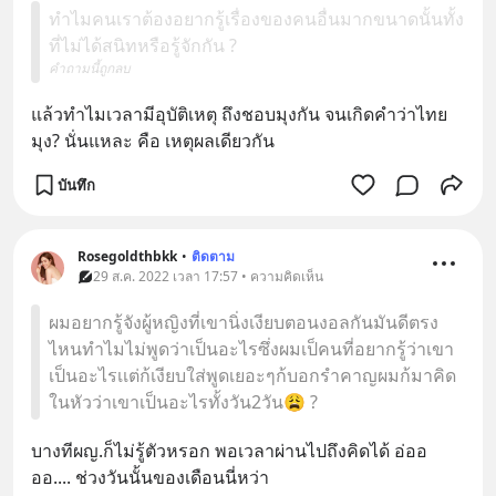
ทำไมคนเราต้องอยากรู้เรื่องของคนอื่นมากขนาดนั้นทั้ง
ที่ไม่ได้สนิทหรือรู้จักกัน ?
คำถามนี้ถูกลบ
แล้วทำไมเวลามีอุบัติเหตุ ถึงชอบมุงกัน จนเกิดคำว่าไทย
มุง? นั่นแหละ คือ เหตุผลเดียวกัน
บันทึก
Rosegoldthbkk
•
ติดตาม
29 ส.ค. 2022 เวลา 17:57 • ความคิดเห็น
ผมอยากรู้จังผู้หญิงที่เขานิ่งเงียบตอนงอลกันมันดีตรง
ไหนทำไมไม่พูดว่าเป็นอะไรซึ่งผมเป็คนที่อยากรู้ว่าเขา
เป็นอะไรเเต่ก้เงียบใส่พูดเยอะๆก้บอกรำคาญผมก้มาคิด
ในหัวว่าเขาเป็นอะไรทั้งวัน2วัน😩 ?
บางทีผญ.ก็ไม่รู้ตัวหรอก พอเวลาผ่านไปถึงคิดได้ อ่ออ
ออ.... ช่วงวันนั้นของเดือนนี่หว่า