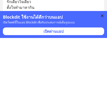
รักเดียวใจเดียว
ตั้งใจทำมาหากิน
Blockdit ใช้งานได้ดีกว่าบนแอป
บันทึก
2
เปิดโพสต์นี้ในแอป Blockdit เพื่อรับประสบการณ์เต็มรูปแบบ
เปิดผ่านแอป
Rosegoldthbkk
•
ติดตาม
21 ส.ค. 2022 เวลา 14:19 • หุ้น & เศรษฐกิจ
ใครเชื่อบ้าง ว่า Shopee กับ Lazada ขาดทุน ?
ยังคงขาดทุนอยู่ แต่อยู่ได้เพราะมีกิจการอื่นมาพยุงไว้ และ
เขาก็ได้กำไรจากข้อมูลของเราที่สมัครไปยังไงล่ะ 555
บันทึก
Rosegoldthbkk
•
ติดตาม
21 ส.ค. 2022 เวลา 14:10 • หุ้น & เศรษฐกิจ
คิดยังไงกับการแบ่งชนชั้นของสังคมไทยยุค2022 ?