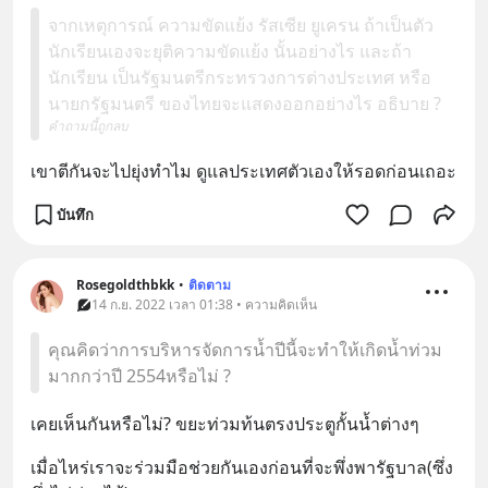
จากเหตุการณ์ ความขัดแย้ง รัสเซีย ยูเครน ถ้าเป็นตัว
นักเรียนเองจะยุติความขัดแย้ง นั้นอย่างไร และถ้า
นักเรียน เป็นรัฐมนตรีกระทรวงการต่างประเทศ หรือ
นายกรัฐมนตรี ของไทยจะแสดงออกอย่างไร อธิบาย ?
คำถามนี้ถูกลบ
เขาตีกันจะไปยุ่งทำไม ดูแลประเทศตัวเองให้รอดก่อนเถอะ
บันทึก
Rosegoldthbkk
•
ติดตาม
14 ก.ย. 2022 เวลา 01:38 • ความคิดเห็น
คุณคิดว่าการบริหารจัดการน้ำปีนี้จะทำให้เกิดน้ำท่วม
มากกว่าปี 2554หรือไม่ ?
เคยเห็นกันหรือไม่? ขยะท่วมท้นตรงประตูกั้นน้ำต่างๆ
เมื่อไหร่เราจะร่วมมือช่วยกันเองก่อนที่จะพึ่งพารัฐบาล(ซึ่ง