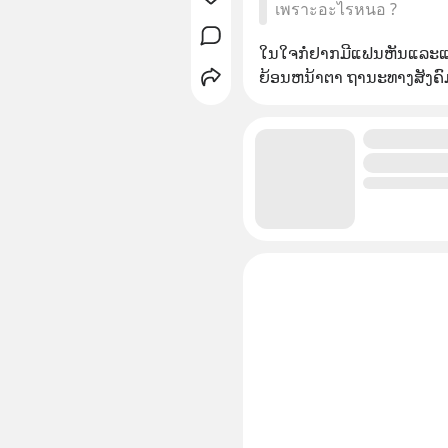
เพราะอะไรหนอ ?
ໃນໃຈກໍ່ຢາກມີແຟນຫັນແລະແຕ
ຍ້ອນຫນ້າຕາ ຖານະທາງສັງຄົມ 