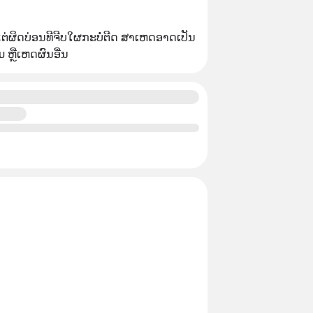
່ຜິດບ່ອນທີຈີບໃຜກະບໍ່ຕີດ ສາເຫດອາດເປັນ
ຫຼືເຫດຜົນອື່ນ