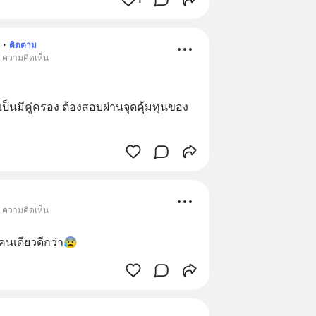
•
ติดตาม
• ความคิดเห็น
นมีคู่​ครอง​ ต้องสอบผ่านจุดคุ้มทุนของ
• ความคิดเห็น
่คนเดียวดีกว่า😰