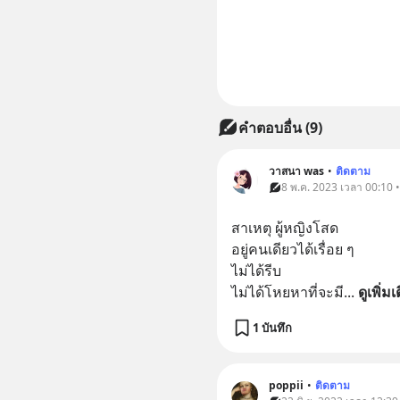
คำตอบอื่น
(
9
)
วาสนา was
•
ติดตาม
8 พ.ค. 2023 เวลา 00:10 
สาเหตุ ผู้หญิงโสด 
อยู่คนเดียวได้เรื่อย ๆ
ไม่ได้รีบ 
ไม่ได้โหยหาที่จะมี
... 
ดูเพิ่มเ
1 บันทึก
poppii
•
ติดตาม