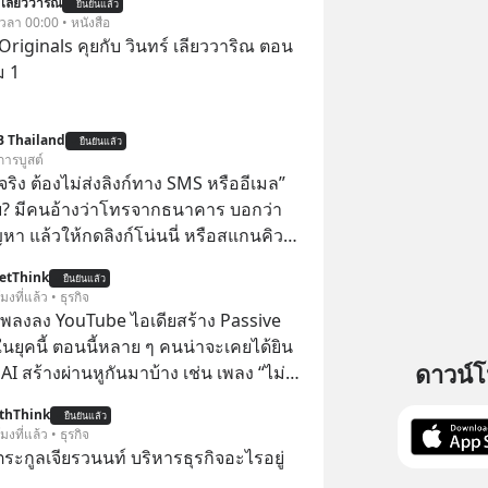
 เลียววาริณ
ยืนยันแล้ว
 เวลา 00:00 • หนังสือ
Originals คุยกับ วินทร์ เลียววาริณ ตอน
ม 1
B Thailand
ยืนยันแล้ว
การบูสต์
ิง ต้องไม่ส่งลิงก์ทาง SMS หรืออีเมล”
้ย? มีคนอ้างว่าโทรจากธนาคาร บอกว่า
ญหา แล้วให้กดลิงก์โน่นนี่ หรือสแกนคิว
นที มาฟัง “ป้าเก๋าเล่ากลโกง” เพื่อรู้ทันมุก
etThink
ยืนยันแล้ว
ราบความน่าเชื่อถือกันค่ะ #แก้เกม
โมงที่แล้ว • ธุรกิจ
าเก๋าเล่ากลโกง #LivesSustainably #อยู่
ำเพลงลง YouTube ไอเดียสร้าง Passive
ยืน #CyberSecurity #ป้าเก๋า
ยุคนี้ ตอนนี้หลาย ๆ คนน่าจะเคยได้ยิน
ucation #FinancialLiteracy
ดาวน์
 AI สร้างผ่านหูกันมาบ้าง เช่น เพลง “ไม่มี
lBankWithHumanTouch
เรา” จากช่องชื่อว่า UNHEARD MUSIC ที่
thThink
ยืนยันแล้ว
อดรับชมกว่า 26 ล้านครั้งแล้ว
โมงที่แล้ว • ธุรกิจ
ะกูลเจียรวนนท์ บริหารธุรกิจอะไรอยู่