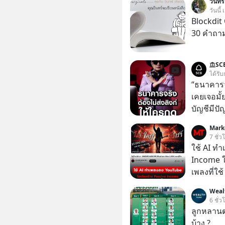
วินทร์
วันนี้
Blockdit 
30 คำถา
SC
ได้รับ
“ธนาคารจร
เคยเจอมั
บัญชีมีปั
อาร์โค้ดทั
Mark
หลอกลวงในค
7 ชั่ว
กลโกง #ป้
ใช้ AI ท
อย่างยั่ง
Income ใน
#FraudEd
เพลงที่ใช้
#Digita
ใครรู้ตัว
Weal
ตอนนี้มีย
6 ชั่ว
ลูกหลานตร
บ้าง ?