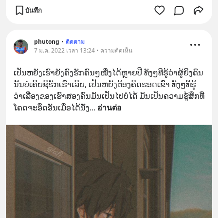
บันทึก
phutong
•
ติดตาม
7 ม.ค. 2022 เวลา 13:24 • ความคิดเห็น
ເປັນຫຍັງເຮົາຍັງຄົງຮັກຄົນໆໜື່ງໄດ້ຫຼາຍປີ ທັງໆທີຮູ້ວ່າຜູ້ຍິງຄົນ
ນັ້ນບໍ່ເຄີຍຊິຮັກເຮົາເລີຍ, ເປັນຫຍັງຕ້ອງຄິດຮອດເຂົາ ທັງໆທີ່ຮູ້
ວ່າເລື່ອງຂອງເຮົາສອງຄົນມັນເປັນໄປບໍ່ໄດ້ ມັນເປັນຄວາມຮູ້ສຶກທີ່
ໂຄດຈະອຶດອັນເມຶ່ອໄດ້ນັ່ງ
... 
อ่านต่อ