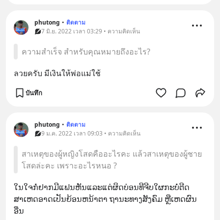
phutong
•
ติดตาม
7 มิ.ย. 2022 เวลา 03:29 • ความคิดเห็น
ความสำเร็จ สำหรับคุณหมายถึงอะไร?
ลวยครับ มีเงินให้พ่อแม่ใช้
บันทึก
phutong
•
ติดตาม
9 ม.ค. 2022 เวลา 09:03 • ความคิดเห็น
สาเหตุของผู้หญิงโสดคืออะไรคะ แล้วสาเหตุของผู้ชาย
โสดล่ะคะ เพราะอะไรหนอ ?
ໃນໃຈກໍ່ຢາກມີແຟນຫັນແລະແຕ່ຜິດບ່ອນທີຈີບໃຜກະບໍ່ຕີດ 
ສາເຫດອາດເປັນຍ້ອນຫນ້າຕາ ຖານະທາງສັງຄົມ ຫຼືເຫດຜົນ
ອື່ນ