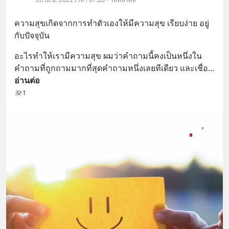
ความสุขเกิดจากการทำตัวเองให้มีความสุข เรียบง่าย อยู่
กับปัจจุบัน
อะไรทำให้เรามีความสุข ผมว่าคำถามนี้คงเป็นหนึ่งใน
คำถามที่ถูกถามมากที่สุดคำถามหนึ่งเลยทีเดียว และเชื่อ
... 
อ่านต่อ
1