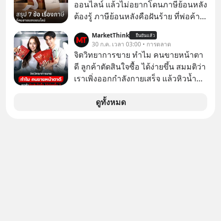
ออนไลน์ แล้วไม่อยากโดนภาษีย้อนหลัง
ต้องรู้ ภาษีย้อนหลังคือฝันร้าย ที่พ่อค้า
แม่ค้าคนไหนก็คงไม่อยากพบเจอ
MarketThink
ยืนยันแล้ว
30 ก.ค. เวลา 03:00 • การตลาด
จิตวิทยาการขาย ทำไม คนขายหน้าตา
ดี ลูกค้าตัดสินใจซื้อ ได้ง่ายขึ้น สมมติว่า
เราเพิ่งออกกำลังกายเสร็จ แล้วหิวน้ำ
มาก ๆ แล้วเจอร้านขายน้ำอยู่สองร้านที่
ขายของเหมือนกันทุกอย่าง
ดูทั้งหมด