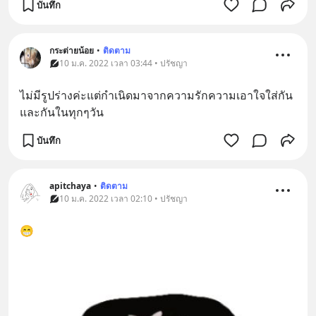
บันทึก
กระต่ายน้อย
•
ติดตาม
10 ม.ค. 2022 เวลา 03:44 • ปรัชญา
ไม่มีรูปร่างค่ะแต่กำเนิดมาจากความรักความเอาใจใส่กัน
และกันในทุกๆวัน
บันทึก
apitchaya
•
ติดตาม
10 ม.ค. 2022 เวลา 02:10 • ปรัชญา
😁