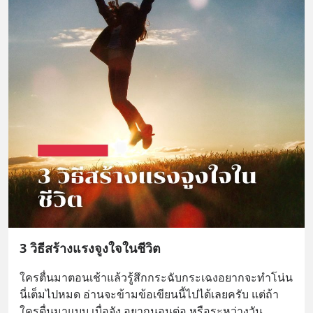
3 วิธีสร้างแรงจูงใจในชีวิต
ใครตื่นมาตอนเช้าแล้วรู้สึกกระฉับกระเฉงอยากจะทำโน่น
นี่เต็มไปหมด อ่านจะข้ามข้อเขียนนี้ไปได้เลยครับ แต่ถ้า
ใครตื่นมาแบบ เบื่อจัง อยากนอนต่อ หรือระหว่างวัน
... 