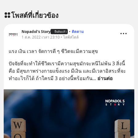
โพสต์ที่เกี่ยวข้อง
Nopadol's Story
•
ติดตาม
ยืนยันแล้ว
1 ส.ค. 2022 เวลา 23:10 • ไลฟ์สไตล์
แรง เงิน เวลา จัดการดี ๆ ชีวิตจะมีความสุข
ปัจจัยที่จะทำให้ชีวิตเรามีความสุขมักจะหนีไม่พ้น 3 สิ่งนี้
คือ มีสุขภาพร่างกายแข็งแรง มีเงิน และมีเวลาอิสระที่จะ
ทำอะไรก็ได้ ถ้าใครมี 3 อย่างนี้พร้อมกัน
... 
อ่านต่อ