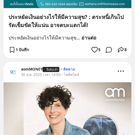
ประหยัดเงินอย่างไรให้มีความสุข? : ตระหนี่เกินไป
รัดเข็มขัดให้แน่น อาจตบะแตกได้!
ประหยัดเงินอย่างไรให้มีความสุข
... 
อ่านต่อ
1 บันทึก
5
8
aomMONEY
•
ติดตาม
ยืนยันแล้ว
30 ส.ค. 2023 เวลา 14:00 • ไลฟ์สไตล์