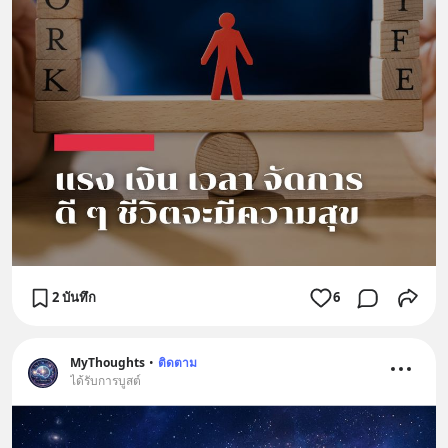
2 บันทึก
6
MyThoughts
•
ติดตาม
ได้รับการบูสต์