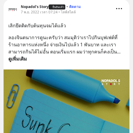
Nopadol's Story
•
ติดตาม
ยืนยันแล้ว
7 พ.ย. 2022 เวลา 07:24 • ไลฟ์สไตล์
เลิกยึดติดกับต้นทุนจมได้แล้ว
ลองจินตนาการดูนะครับว่า สมมุติว่าเราไปกินบุฟเฟต์ที่
ร้านอาหารแห่งหนึ่ง จ่ายเงินไปแล้ว 1 พันบาท และเรา
สามารถกินได้ไม่อั้น ตอนเริ่มแรก ผมว่าทุกคนก็คงเป็น
... 
ดูเพิ่มเติม