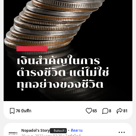
76 บันทึก
65
8
81
Nopadol's Story
•
ติดตาม
ยืนยันแล้ว
20 เม.ย. 2022 เวลา 07:20 • ไลฟ์สไตล์