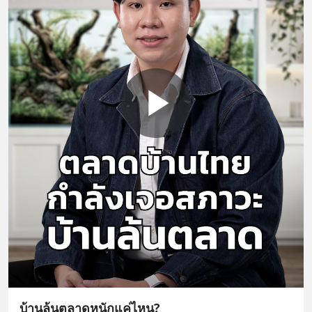
บ้านล้นตลาดหนักแค่ไหน?