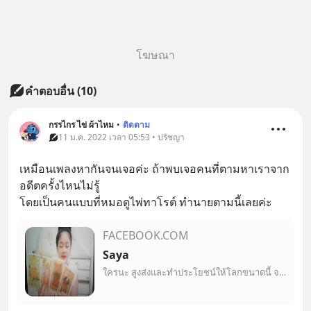
โฆษณา
คำตอบอื่น
(
10
)
กรรไกร ไข่ ผ้าไหม
•
ติดตาม
11 ม.ค. 2022 เวลา 05:53 • ปรัชญา
เหมือนเพลงหากันจนเจอค่ะ ถ้าพบเจอคนที่ตามหาเราจาก
อดีตครั้งไหนไม่รู้
โดยเป็นคนแบบที่หมอดูไพ่ทาโรต์ ทำนายตามนี้เลยค่ะ
FACEBOOK.COM
Saya
ใครนะ สูงส่งและทำประโยชน์ให้โลกขนาดนี้ จะไปตามหาที่ไหนดี cr นางฟ้าทาโร่