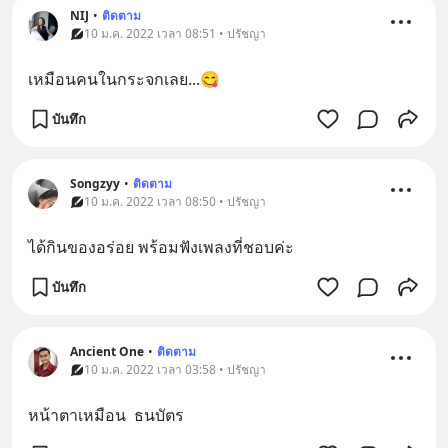
NIJ
•
ติดตาม
10 ม.ค. 2022 เวลา 08:51 • ปรัชญา
เหมือนคนในกระจกเลย...😋
บันทึก
Songzyy
•
ติดตาม
10 ม.ค. 2022 เวลา 08:50 • ปรัชญา
ได้กินของอร่อย พร้อมฟังเพลงที่ชอบค่ะ
บันทึก
Ancient One
•
ติดตาม
10 ม.ค. 2022 เวลา 03:58 • ปรัชญา
หน้าตาเหมือน  ธนบัตร