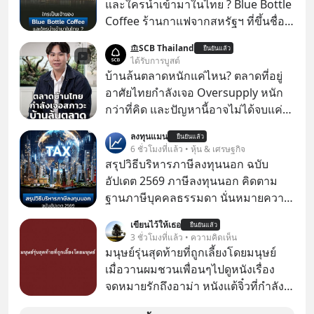
และใครนำเข้ามาในไทย ? Blue Bottle
Coffee ร้านกาแฟจากสหรัฐฯ ที่ขึ้นชื่อ
เรื่องความพิถีพิถัน กำลังจะเปิดสาขา
SCB Thailand
ยืนยันแล้ว
แรกในประเทศไทย ที่ Central Park
ได้รับการบูสต์
บ้านล้นตลาดหนักแค่ไหน? ตลาดที่อยู่
อาศัยไทยกำลังเจอ Oversupply หนัก
กว่าที่คิด และปัญหานี้อาจไม่ได้จบแค่
เรื่องเศรษฐกิจ #SCBEIC #อสังหา #บ้าน
ลงทุนแมน
ยืนยันแล้ว
ล้นตลาด #เศรษฐกิจไทย #EICAround
6 ชั่วโมงที่แล้ว • หุ้น & เศรษฐกิจ
#SCBThailand สามารถดูคลิปที่
สรุปวิธีบริหารภาษีลงทุนนอก ฉบับ
youtube ประกอบได้ที่ link :
อัปเดต 2569 ภาษีลงทุนนอก คิดตาม
https://youtube.com/shorts/-
ฐานภาษีบุคคลธรรมดา นั่นหมายความ
xU9gYcfVJk?feature=share
ว่าถ้าเรามีกำไร 100,000 บาท
เขียนไว้ให้เธอ
ยืนยันแล้ว
3 ชั่วโมงที่แล้ว • ความคิดเห็น
มนุษย์รุ่นสุดท้ายที่ถูกเลี้ยงโดยมนุษย์
เมื่อวานผมชวนเพื่อนๆไปดูหนังเรื่อง
จดหมายรักถึงอาม่า หนังแต้จิ๋วที่กำลัง
โด่งดังทั่วโลกอยู่ในตอนนี้ เหตุเกิดจาก