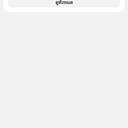
ป๊าผมเห็นโปสเตอร์หนังเรื่องนี้หลาย
ดูทั้งหมด
เดือนก่อนและอยากดูมาก ด้วยเพราะว่า
อากงก็มาจากเมืองจีน ป๊าก็พูดแต้จิ๋วได้
มีเรื่องราวมีความผูกพันที่ได้ยินตั้งแต่
เด็ก