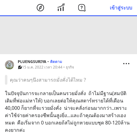
เข้าสู่ระบบ
PLUENGSURIYA
•
ติดตาม
15 ม.ค. 2022 เวลา 20:44 • ธุรกิจ
คุณว่าคนๆนึงสามารถมั่งคั่งได้ไหม ?
ในปัจจุบันการจะกลายเป็นคนรวยมั่งคั่ง  ถ้าไม่มีฐาน(สมบัติ
เดิมที่พ่อแม่หาให้) บอกเลยต่อให้คุณสตาร์ทรายได้ที่เดือน 
40,000 ก็ยากที่จะรวยมั่งคั่ง  น่าจะคลั่งก่อนมากกว่า..เพราะ
ค่าใช้จ่ายค่าครองชีพนั้นสูงยิ่ง...และถ้าคุณต้องมาสร้างเอง
หมด  คือเริ่มจาก 0 บอกเลยถ้สไม่ถูกหวยแบบชุด 80-120ล้าน
คงยากค่ะ