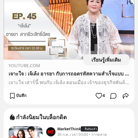
เรียนรู้เพิ่มเติม
YOUTUBE.COM
เจาะใจ : เจ้เล้ง อารยา กับการถอดรหัสความสำเร็จแบบ MBA นอกตำรา ในฉบับ ”เจ้เล้ง ดอนเมือง” [14 พ.ย. 63]
เจาะใจ เสาร์นี้ พบกับ เจ้เล้ง ดอนเมือง เจ้าของธุรกิจพันล้านที่เคยประสบวิกฤตโควิด19 แต่ยอดขายกลับสวนกระแส ธุรกิจเติบโตด้วยการบุกตลาดค้าขายออนไลน์เจาะใจ เสาร์ท...
บันทึก
4
กำลังนิยมในบล็อกดิต
MarketThink
ยืนยันแล้ว
30 ก.ค. เวลา 03:00 • การตลาด