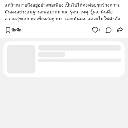
แต่ถ้าหมายถึงอยู่อย่างพอเพียง เป็นไปได้ค่ะค่อยๆสร้างความ
มั่นคงอย่างสมฐานะพอประมาณ  รู้ตน  เหตุ  รู้ผล  นั่นคือ
ความสุขแบบพอเพียงสมฐานะ  และมั่นคง  แต่จะไม่ใช่มั่งคั่ง
บันทึก
1