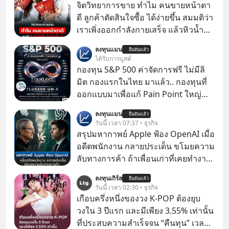
จิตวิทยาการขาย ทำไม คนขายหน้าตา
ดี ลูกค้าตัดสินใจซื้อ ได้ง่ายขึ้น สมมติว่า
เราเพิ่งออกกำลังกายเสร็จ แล้วหิวน้ำ
มาก ๆ แล้วเจอร้านขายน้ำอยู่สองร้านที่
ลงทุนแมน
ยืนยันแล้ว
ขายของเหมือนกันทุกอย่าง
ได้รับการบูสต์
กองทุน S&P 500 ค่าจัดการฟรี ไม่มีลิ
มิต กองแรกในไทย มาแล้ว.. กองทุนที่
ออกแบบมาเพื่อแก้ Pain Point ใหญ่
ของนักลงทุนไทยพร้อมกัน 3 เรื่อง
ลงทุนแมน
ยืนยันแล้ว
วันนี้ เวลา 07:37 • ธุรกิจ
สรุปมหากาพย์ Apple ฟ้อง OpenAI เมื่อ
อดีตพนักงาน กลายประเด็น ขโมยความ
ลับทางการค้า ถ้าเพื่อนเก่าที่เคยทำงาน
ด้วยกัน ทักมาขอให้เราช่วยหาไฟล์งาน
ลงทุนเกิร์ล
ยืนยันแล้ว
เก่าที่เขาเคยทำไว้ ตอนยังอยู่บริษัท
วันนี้ เวลา 02:30 • ธุรกิจ
เดียวกัน
เกือบครึ่งหนึ่งของวง K-POP ต้องยุบ
วงใน 3 ปีแรก และมีเพียง 3.55% เท่านั้น
ที่ประสบความสำเร็จจน “คืนทุน” เวลา