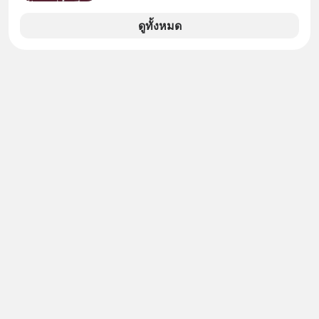
มองเข้าไปในวงการ K-POP เรามักจะ
เห็นภาพความสำเร็จที่หรูหรา คอนเสิร์ต
ดูทั้งหมด
สเกลใหญ่ระดับสเตเดียม และยอดขา
ยอัลบัมถล่มทลายจากวงตัวท็อปอย่าง
BTS, BLACKPINK หรือ SEVENTEEN