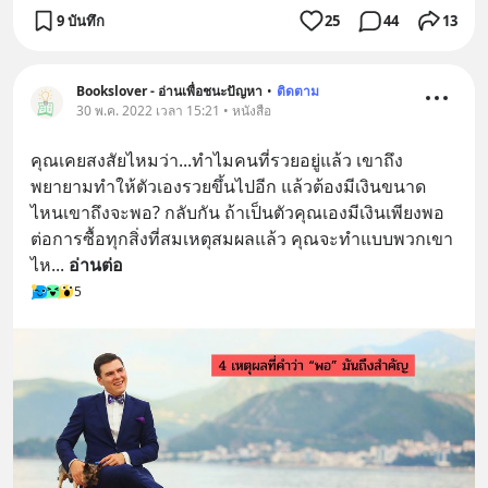
9 บันทึก
25
44
13
Bookslover - อ่านเพื่อชนะปัญหา
•
ติดตาม
30 พ.ค. 2022 เวลา 15:21 • หนังสือ
คุณเคยสงสัยไหมว่า...ทำไมคนที่รวยอยู่แล้ว เขาถึง
พยายามทำให้ตัวเองรวยขึ้นไปอีก แล้วต้องมีเงินขนาด
ไหนเขาถึงจะพอ? กลับกัน ถ้าเป็นตัวคุณเองมีเงินเพียงพอ
ต่อการซื้อทุกสิ่งที่สมเหตุสมผลแล้ว คุณจะทำแบบพวกเขา
ไห
... 
อ่านต่อ
5