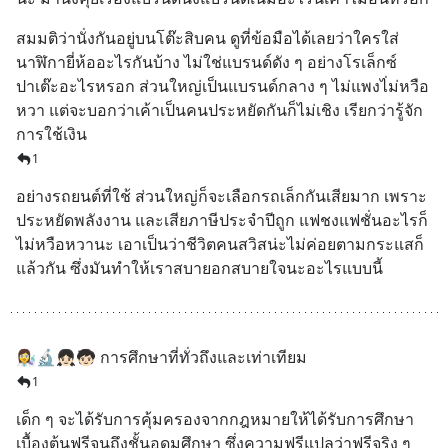
สมมติว่านั่งกันอยู่บนโต๊ะสิบคน ดูที่ข้อมือได้เลยว่าใครใส่
นาฬิกายี่ห้ออะไรกันบ้าง ไม่ใช่แบรนด์ดัง ๆ อย่างโรเล็กซ์ 
ปาเต๊ะอะไรหรอก ส่วนใหญ่เป็นแบรนด์กลาง ๆ ไม่แพงไ่ม่หวือ
หวา แต่จะบอกว่าเค้าเป็นคนประหยัดกันก็ไม่เชิง เรียกว่ารู้จัก
การใช้เงิน
1
อย่างรถยนต์ที่ใช้ ส่วนใหญ่ก็จะเลือกรถเล็กกันเสียมาก เพราะ
ประหยัดพลังงาน และเสียภาษีประจำปีถูก แฟชงแฟชั่นอะไรก็
ไม่หวือหวานะ เอาเป็นว่าชีวิตคนสวิสน่ะไม่ค่อยตามกระแสก็
แล้วกัน ซึ่งมันทำให้เราสบายอกสบายใจนะอะไรแบบนี้
👩‍🔬🔬👧🏻🧒🏻 การศึกษาที่ทั่วถึงและเท่าเทียม
1
เด็ก ๆ จะได้รับการคุ้มครองจากกฎหมายให้ได้รับการศึกษา
เบื้องต้นฟรีจนถึงชั้นอุดมศึกษา ซึ่งความฟรีแปลว่าฟรีจริง ๆ 