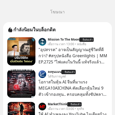
โฆษณา
กำลังนิยมในบล็อกดิต
Mission To The Moon
ยืนยันแล้ว
เมื่อวาน เวลา 13:00 • หนังสือ
"อุปสรรค" อาจเป็นสัญญาณสู่ชีวิตที่ดี
กว่า? #สรุปหนังสือ Greenlights | MM
EP.2725 “ไฟแดงในวันนี้ แท้จริงแล้ว
อาจเป็นสัญญาณไฟเขียวที่ยังไม่ถึงเวลา
ลงทุนแมน
ยืนยันแล้ว
เปลี่ยนสี” McConaughey ดาราดาวรุ่ง
ได้รับการบูสต์
ในยุคหนึ่ง เคยปฏิเสธเงินค่าตัวหนังรอม
โอกาสในหุ้น AI จีนที่มาแรง
คอมที่สูงถึง 14.5 ล้านดอลลาร์ (หรือ
MEGA10AICHINA คัดเลือกหุ้นใหม่ 9
ราว 500 ล้านบาท) เพียงเพราะเขาไม่
ตัว เข้ากองทุน.. ครอบคลุมทั้งซัปพลาย
อยากขังตัวเองไว้ในกล่องเดิมๆ ผลที่
เชน AI จีน พิเศษ ช่วง 3 - 19 ส.ค. 69 มี
MarketThink
ตามมาคือ โทรศัพท์ของเขากลายเป็น
ยืนยันแล้ว
โปรโมชัน ลด 50% ค่าธรรมเนียมซื้อ |
เมื่อวาน เวลา 03:00 • ธุรกิจ
ความเงียบสนิทนานถึง 14 เดือนเต็ม แต่
ยอด 2 ล้านบาทขึ้นไป ฟรีค่าธรรมเนียม
ใช้ AI ทำเพลงลง YouTube ไอเดียสร้าง