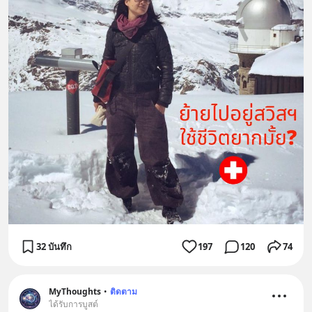
32 บันทึก
197
120
74
MyThoughts
•
ติดตาม
ได้รับการบูสต์