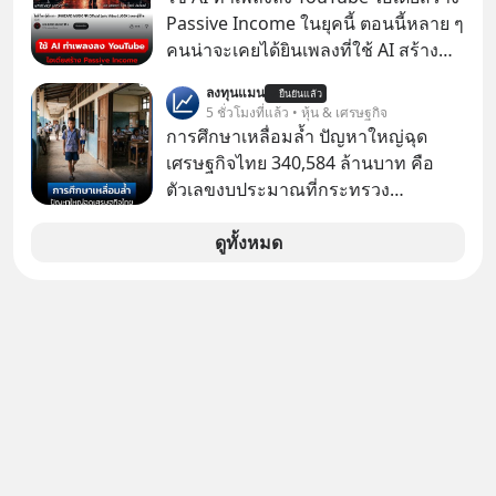
ความเงียบและ "ไฟแดง" ในวันนั้นกลับ
ซื้อ
Passive Income ในยุคนี้ ตอนนี้หลาย ๆ
กลายเป็นการถอยหลังเพื่อตั้งหลัก จนส่ง
คนน่าจะเคยได้ยินเพลงที่ใช้ AI สร้าง
ให้เขาก้าวขึ้นไปยืนถือรางวัลออสการ์
ผ่านหูกันมาบ้าง เช่น เพลง “ไม่มีใคร
ในบทบาทที่เปลี่ยนชีวิตเขาไปตลอดกาล
ลงทุนแมน
ยืนยันแล้ว
รู้ตัวเรา” จากช่องชื่อว่า UNHEARD
5 ชั่วโมงที่แล้ว • หุ้น & เศรษฐกิจ
ใน MM EP. นี้ เราจะมาร่วมถอดรหัส
MUSIC ที่ตอนนี้มียอดรับชมกว่า 26
การศึกษาเหลื่อมล้ำ ปัญหาใหญ่ฉุด
และปรับวิธีคิดกันว่า Greenlight (ไฟ
ล้านครั้งแล้ว
เศรษฐกิจไทย 340,584 ล้านบาท คือ
เขียว) จะสร้างมันขึ้นมาล่วงหน้าด้วย
ตัวเลขงบประมาณที่กระทรวง
วินัยและความพร้อมได้อย่างไร?
ศึกษาธิการ ได้รับจัดสรรในงบประมาณ
Yellowlight (ไฟเหลือง) จะรับมือกับ
รายจ่ายประจำปี 2568 ซึ่งมากที่สุดเป็น
ดูทั้งหมด
สัญญาณเตือน และชะลอตัวอย่างมีสติ
อันดับ 2 รองจากกระทรวงการคลัง
อย่างไร? Redlight (ไฟแดง) จะเปลี่ยน
อุปสรรคและความผิดพลาดให้กลายเป็น
บทเรียนที่ส่งเราไปได้ไกลกว่าเดิมได้
อย่างไร? หากคุณกำลังรู้สึกว่าชีวิตเจอ
แต่ทางตัน ลองเปิดใจฟัง EP. นี้ แล้วคุณ
จะพบว่า อุปสรรคตรงหน้าอาจเป็นเพียง
ทางเลี้ยวที่พาคุณไปเจอชีวิตที่ดีกว่าเดิม
#Greenlights
#MatthewMcConaughey #พัฒนาตัว