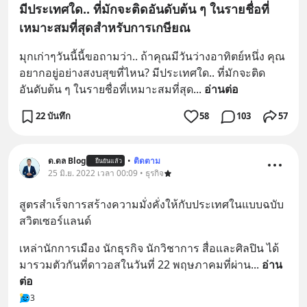
มีประเทศใด.. ที่มักจะติดอันดับต้น ๆ ในรายชื่อที่
เหมาะสมที่สุดสำหรับการเกษียณ
มุกเก่าๆวันนี้​นี้ขอถามว่า.. ถ้าคุณมีวันว่างอาทิตย์​หนึ่ง​ คุณ
อยากอยู่อย่างสงบสุขที่ไหน? มีประเทศใด.. ที่มักจะติด
อันดับต้น ๆ ในรายชื่อที่เหมาะสมที่สุด
... 
อ่านต่อ
22 บันทึก
58
103
57
ด.ดล Blog
•
ติดตาม
ยืนยันแล้ว
25 มิ.ย. 2022 เวลา 00:09 • ธุรกิจ
สูตรสำเร็จการสร้างความมั่งคั่งให้กับประเทศในแบบฉบับ
สวิตเซอร์แลนด์
เหล่านักการเมือง นักธุรกิจ นักวิชาการ สื่อและศิลปิน ได้
มารวมตัวกันที่ดาวอสในวันที่ 22 พฤษภาคมที่ผ่าน
... 
อ่าน
ต่อ
3