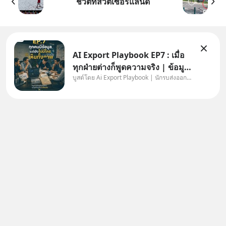
ชีวิตที่สวิตเซอร์แลนด์
AI Export Playbook EP7 : เมื่อ
ทุกฝ่ายต่างก็พูดความจริง | ข้อมูล
บูสต์โดย Ai Export Playbook | นักรบส่งออกยุค AI
ไม่ได้โกหก แต่คนเราเลือกมอง
เฉพาะส่วนที่เกี่ยวกับตัวเองเสมอ