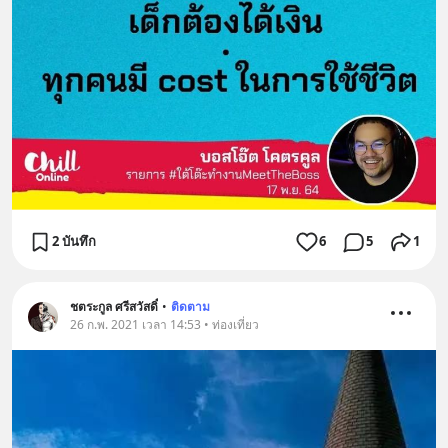
2 บันทึก
6
5
1
ชตระกูล ศรีสวัสดิ์
•
ติดตาม
26 ก.พ. 2021 เวลา 14:53 • ท่องเที่ยว