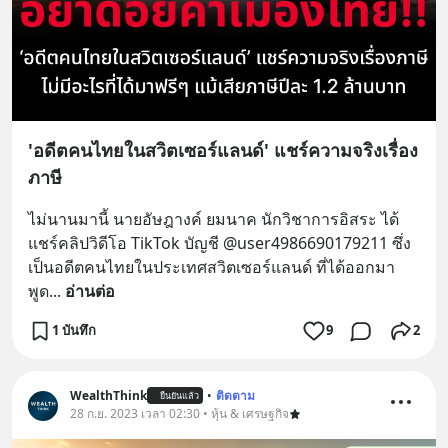
'อดีตคนไทยในสวิตเซอร์แลนด์' แชร์ความจริงเรื่อง
ภาษี
ไม่นานมานี้ นายอัษฎางค์ ยมนาค นักวิชาการอิสระ ได้
แชร์คลิปวิดีโอ TikTok บัญชี @user4986690179211 ซึ่ง
เป็นอดีตคนไทยในประเทศสวิตเซอร์แลนด์ ที่ได้ออกมา
พูด
... 
อ่านต่อ
1 บันทึก
9
2
WealthThink
•
ติดตาม
ยืนยันแล้ว
28 ก.ย. 2023 เวลา 02:30 • หุ้น & เศรษฐกิจ