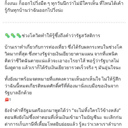
ก็งงนะ ก็ออกไปวิ่งมืด ๆ ทุกวันนึกว่าไม่มีใครเห็น ที่ไหนได้เค้า
รู้กันทุกบ้านว่าฉันออกไปวิ่งน่ะ
🦠🦠🦠ช่วงโควิดทำให้รู้ซึ้งถึงคำว่ารัฐสวัสดิการ
บ้านเราทำเกี่ยวกับการท่องเที่ยว ซึ่งได้รับผลกระทบในช่วงโค
วิดมากที่สุด ซึ่งทางรัฐจ่ายเงินเยียวยาตามแผน จากที่แพนิค
คิดว่าชีวิตฉันตายแน่แล้วจะเอาอะไรยาไส้ พอรู้ว่ารัฐบาลไม่
นิ่งดูดาย แล้วเราก็ได้รับเงินเยียวยารวดเร็วจริง ๆ มันอุ่นใจนะ
ทั้งยังมาพร้อมจดหมายที่แสดงความเห็นอกเห็นใจ ไม่ให้รู้สึก
ว่าฉันนี้หมดเกียรติหมดศักดิ์ศรีที่ต้องมานั่งแบมือขอเงินจาก
รัฐบาลอีกด้วย
1
ยังจำคำที่รัฐมนตรีออกมาพูดได้ว่า “จะไม่ทิ้งใครไว้ข้างหลัง” 
ตอนฟังยังไม่ซึ้งเท่าตอนที่เห็นเงินเข้ามาในบัญชีนะ จะเลิกก่น
ด่าการเก็บภาษีที่เหี้ยมโหดยิบย่อยแล้ว รู้ละว่าเวลาเราลำบาก 