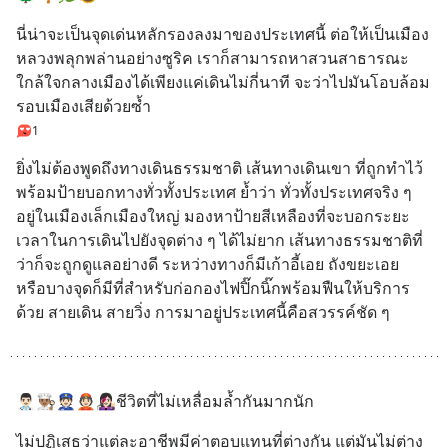
นี่น่าจะเป็นจุดเด่นหลักรองลงมาของประเทศนี้ ต่อให้เป็นเมือง
หลวงพลุกพล่านอย่างซูริค เราก็สามารถหาสวนสาธารณะ
ใกล้ใจกลางเมืองได้เพียงแค่เดินไม่กี่นาที จะว่าไปมันโอบล้อม
รอบเมืองเสียด้วยซ้ำ
1
ยิ่งไม่ต้องพูดถึงทางเดินธรรมชาติ เส้นทางเดินเขา ที่ถูกทำไว้
พร้อมป้ายบอกทางทั่วทั้งประเทศ ย้ำว่า ทั่วทั้งประเทศจริง ๆ 
อยู่ในเมืองเล็กเมืองใหญ่ มองหาป้ายสีเหลืองที่จะบอกระยะ
เวลาในการเดินไปยังจุดต่าง ๆ ได้ไม่ยาก เส้นทางธรรมชาติที่
ว่าก็จะถูกดูแลอย่างดี ระหว่างทางก็มีเก้าอี้เอย ถังขยะเอย 
หรือบางจุดก็มีที่สำหรับก่อกองไฟปิ๊กนิ๊กพร้อมฟืนให้บริการ
ด้วย สายเดิน สายวิ่ง การมาอยู่ประเทศนี้คือสวรรค์ชัด ๆ
👨🏻‍⚕️👨🏽‍🍳👮🏻👲🏻👩🏻‍🎤ชีวิตที่ไม่เหลื่อมล้ำกันมากนัก
ไม่ปฏิเสธว่าแต่ละอาชีพมีค่าตอบแทนที่ต่างกัน แต่มันไม่ต่าง