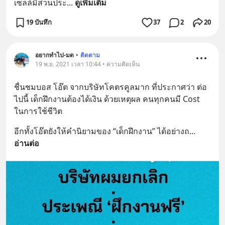
เซลล์มีส่วนประ
... 
ดูเพิ่มเติม
19 บันทึก
37
2
20
อยากทำไป-มด
•
ติดตาม
19 พ.ย. 2021 เวลา 10:44 • ความคิดเห็น
ชื่นชมบอส โอ๊ต จากบริษัทโคตรคูลมาก ที่ประกาศว่า ต่อ
ไปนี้ เด็กฝึกงานต้องได้เงิน ด้วยเหตุผล คนทุกคนมี Cost 
ในการใช้ชีวิต
อีกทั้งโอ๊ตยังให้คำนิยามของ “เด็กฝึกงาน” ได้อย่างถ
... 
อ่านต่อ