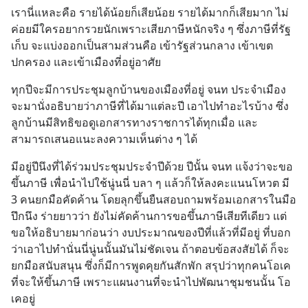
เรานี่แหละคือ รายได้น้อยก็เสียน้อย รายได้มากก็เสียมาก ไม่
ค่อยมีใครอยากรวยนักเพราะเสียภาษีหนักจริง ๆ ซึ่งภาษีที่รัฐ
เก็บ จะแบ่งออกเป็นสามส่วนคือ เข้ารัฐส่วนกลาง เข้าเขต
ปกครอง และเข้าเมืองที่อยู่อาศัย
ทุกปีจะมีการประชุมลูกบ้านของเมืองที่อยู่ จนท ประจำเมือง
จะมานั่งอธิบายว่าภาษีที่ได้มาแต่ละปี เอาไปทำอะไรบ้าง ซึ่ง
ลูกบ้านมีสิทธิขอดูเอกสารทางราชการได้ทุกเมื่อ และ
สามารถเสนอแนะลงความเห็นต่าง ๆ ได้
มีอยู่ปีนึงที่ได้ร่วมประชุมประจำปีด้วย ปีนั้น จนท แจ้งว่าจะขอ
ขึ้นภาษี เพื่อนำไปใช้นู่นนี่ บลา ๆ แล้วก็ให้ลงคะแนนโหวต มี 
3 คนยกมือคัดค้าน โดยลุกขึ้นยืนสอบถามพร้อมเอกสารในมือ
ปึกนึง ร่ายยาวว่า ยังไม่คัดค้านการขอขึ้นภาษีเสียทีเดียว แต่
ขอให้อธิบายมาก่อนว่า งบประมาณของปีที่แล้วที่มีอยู่ ที่บอก
ว่าเอาไปทำนั่นนี่นู่นนั้นมันไม่ชัดเจน ถ้าตอบข้อสงสัยได้ ก็จะ
ยกมือสนับสนุน ซึ่งก็มีการพูดคุยกันสักพัก สรุปว่าทุกคนโอเค
ที่จะให้ขึ้นภาษี เพราะแผนงานที่จะนำไปพัฒนาชุมชนนั้น โอ
เคอยู่