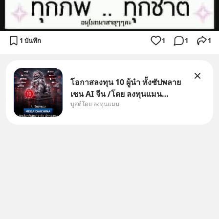
1 บันทึก
1
1
1
โอกาสลงทุน 10 ผู้นำ ทั้งซัปพลาย
เชน AI จีน /โดย ลงทุนแมน
บูสต์โดย ลงทุนแมน
✅ลงทุนตรง คัด 10 ผู้นำเน้น ๆ ใน
ธีม AI จีน ✅คัดเลือกหุ้นใหม่ 9 ตัว
เข้ากองทุน ✅ร่วมเป็นเจ้าของผู้นำ
AI จีน ตั้งแต่โรงงานผลิตชิป หน่วย
ความจำ โมเดล