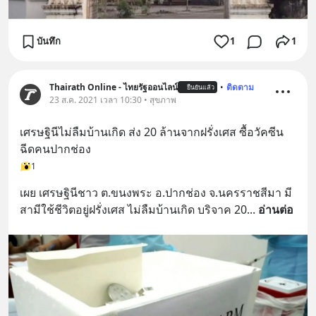
บันทึก
1
1
Thairath Online - ไทยรัฐออนไลน์
•
ติดตาม
ยืนยันแล้ว
23 ส.ค. 2021 เวลา 10:30 • สุขภาพ
เศรษฐินีไม่ลืมบ้านเกิด ส่ง 20 ล้านจากฝรั่งเศส ซื้อวัคซีน
ฉีดคนปากช่อง
1
เผย เศรษฐินีชาว ต.ขนงพระ อ.ปากช่อง จ.นครราชสีมา มี
สามีใช้ชีวิตอยู่ฝรั่งเศส ไม่ลืมบ้านเกิด บริจาค 20
... 
อ่านต่อ