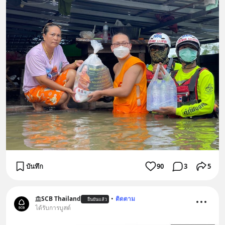
บันทึก
90
3
5
SCB Thailand
•
ติดตาม
ยืนยันแล้ว
ได้รับการบูสต์