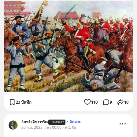
23 บันทึก
110
9
10
วินทร์ เลียววาริณ
•
ติดตาม
ยืนยันแล้ว
20 ก.ค. 2022 เวลา 00:00 • หนังสือ