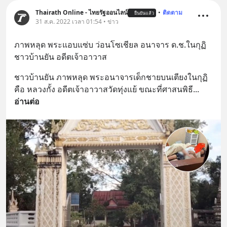
Thairath Online - ไทยรัฐออนไลน์
•
ติดตาม
ยืนยันแล้ว
31 ส.ค. 2022 เวลา 01:54 • ข่าว
ภาพหลุด พระแอบแซ่บ ว่อนโซเชียล อนาจาร ด.ช.ในกุฏิ 
ชาวบ้านยัน อดีตเจ้าอาวาส
ชาวบ้านยัน ภาพหลุด พระอนาจารเด็กชายบนเตียงในกุฏิ 
คือ หลวงกั้ง อดีตเจ้าอาวาสวัดทุ่งแย้ ขณะที่ศาสนพิธี
... 
อ่านต่อ