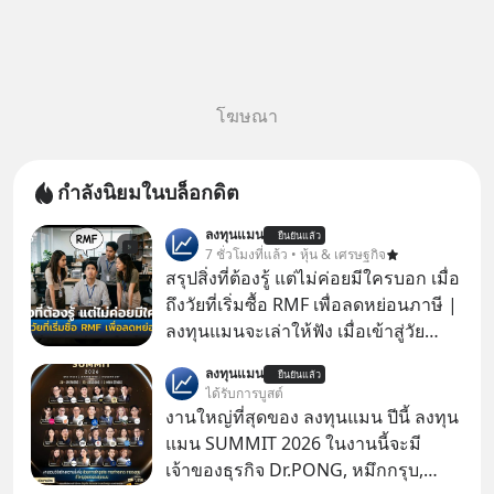
โฆษณา
กำลังนิยมในบล็อกดิต
ลงทุนแมน
ยืนยันแล้ว
7 ชั่วโมงที่แล้ว • หุ้น & เศรษฐกิจ
สรุปสิ่งที่ต้องรู้ แต่ไม่ค่อยมีใครบอก เมื่อ
ถึงวัยที่เริ่มซื้อ RMF เพื่อลดหย่อนภาษี |
ลงทุนแมนจะเล่าให้ฟัง เมื่อเข้าสู่วัย
ทำงานและเริ่มมีรายได้ถึงเกณฑ์เสีย
ลงทุนแมน
ยืนยันแล้ว
ภาษี หลายคนมักได้รับคำแนะนำให้
ได้รับการบูสต์
ลงทุนใน RMF เพราะนอกจากจะช่วยลด
งานใหญ่ที่สุดของ ลงทุนแมน ปีนี้ ลงทุน
หย่อนภาษีได้แล้ว ยังเป็นโอกาสในการ
แมน SUMMIT 2026 ในงานนี้จะมี
สร้างความมั่งคั่งระยะยาว แต่น้อยคน
เจ้าของธุรกิจ Dr.PONG, หมึกกรุบ,
นักที่จะลงลึกว่า ถ้าลงทุนใน RMF ควรรู้