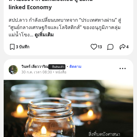
linked Economy
สปป.ลาว กำลังเปลี่ยนบทบาทจาก “ประเทศทางผ่าน” สู่ 
“ศูนย์กลางเศรษฐกิจและโลจิสติกส์” ของอนุภูมิภาคลุ่ม
แม่น้ำโขง
... 
ดูเพิ่มเติม
3 บันทึก
13
4
วินทร์ เลียววาริณ
•
ติดตาม
ยืนยันแล้ว
30 ก.ค. เวลา 08:30 • หนังสือ