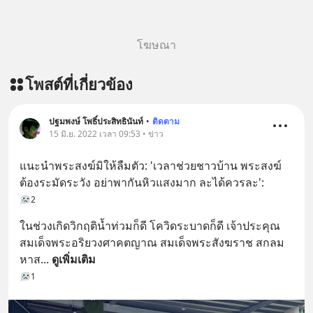
โฆษณา
โพสต์ที่เกี่ยวข้อง
ปฐมพงษ์ โพธิ์ประสิทธินันท์
•
ติดตาม
15 มิ.ย. 2022 เวลา 09:53 • ข่าว
แนะนำพระสงฆ์มิให้ลืมตัว: 'เวลาช่วยชาวบ้าน พระสงฆ์
ต้องระมัดระวัง อย่าพากันหิวแสงมาก ละได้ควรละ':
2
ในช่วงเกิดวิกฤติน้ำท่วมก็ดี โควิดระบาดก็ดี เจ้าประคุณ
สมเด็จพระอริยวงศาคตญาณ สมเด็จพระสังฆราช สกลม
หาส
... 
ดูเพิ่มเติม
1