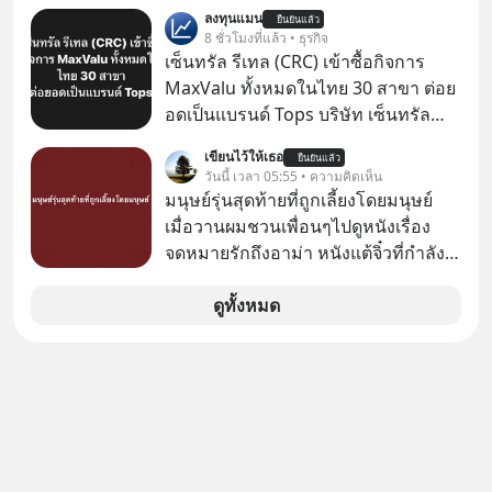
Srichand, Jones’ Salad, LA GLACE,
ลงทุนแมน
อะไรบ้าง ควรดู ตรงไหน ทำอย่างไร ถึง
ยืนยันแล้ว
Fastwork, MizuMi, KARMART, อิชิตัน
8 ชั่วโมงที่แล้ว • ธุรกิจ
จะดีกับเรา แล้วเราควรรู้ข้อมูลอะไร
มาแชร์ความรู้การสร้างธุรกิจ
เซ็นทรัล รีเทล (CRC) เข้าซื้อกิจการ
เกี่ยวกับ RMF บ้าง เพื่อให้นำไปใช้ต่อได้
MaxValu ทั้งหมดในไทย 30 สาขา ต่อย
จริง ๆ ลงทุนแมนจะเล่าให้ฟัง
อดเป็นแบรนด์ Tops บริษัท เซ็นทรัล
รีเทล คอร์ปอเรชั่น จำกัด (มหาชน) หรือ
เขียนไว้ให้เธอ
ยืนยันแล้ว
CRC แจ้งตลาดหลักทรัพย์ฯ ว่า บริษัท
วันนี้ เวลา 05:55 • ความคิดเห็น
เซ็นทรัล ฟู้ด รีเทล จำกัด (CFR) ซึ่งเป็น
มนุษย์รุ่นสุดท้ายที่ถูกเลี้ยงโดยมนุษย์
บริษัทย่อยที่ CRC ถือหุ้นทั้งทางตรงและ
เมื่อวานผมชวนเพื่อนๆไปดูหนังเรื่อง
ทางอ้อม 100%
จดหมายรักถึงอาม่า หนังแต้จิ๋วที่กำลัง
โด่งดังทั่วโลกอยู่ในตอนนี้ เหตุเกิดจาก
ป๊าผมเห็นโปสเตอร์หนังเรื่องนี้หลาย
ดูทั้งหมด
เดือนก่อนและอยากดูมาก ด้วยเพราะว่า
อากงก็มาจากเมืองจีน ป๊าก็พูดแต้จิ๋วได้
มีเรื่องราวมีความผูกพันที่ได้ยินตั้งแต่
เด็ก