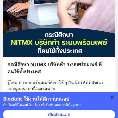
กรณีศึกษา NITMX บริษัททำ ระบบพร้อมเพย์ ที่
คนใช้ทั้งประเทศ
รู้ไหมว่าระบบพร้อมเพย์ที่เราใช้ ๆ กัน มีบริษัทที่พัฒนา
และดูแลระบบนี้โดยเฉพาะ
โดยบริษัทที่ว่านี้ชื่อว่า บริษัท เนชั่นแนล ไอทีเอ็
... 
อ่านต่อ
Blockdit ใช้งานได้ดีกว่าบนแอป
1
เปิดโพสต์นี้ในแอป Blockdit เพื่อรับประสบการณ์เต็มรูปแบบ
11 บันทึก
39
30
เปิดผ่านแอป