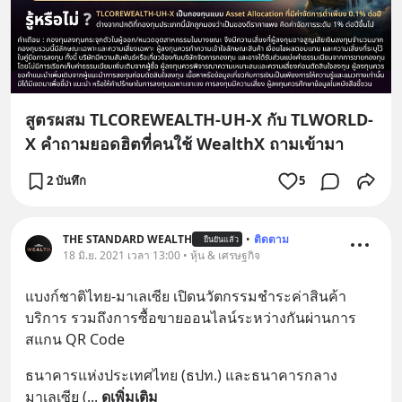
สูตรผสม TLCOREWEALTH-UH-X กับ TLWORLD-
X คำถามยอดฮิตที่คนใช้ WealthX ถามเข้ามา
2 บันทึก
5
THE STANDARD WEALTH
•
ติดตาม
ยืนยันแล้ว
18 มิ.ย. 2021 เวลา 13:00 • หุ้น & เศรษฐกิจ
แบงก์ชาติไทย-มาเลเซีย เปิดนวัตกรรมชำระค่าสินค้า 
บริการ รวมถึงการซื้อขายออนไลน์ระหว่างกันผ่านการ
สแกน QR Code
ธนาคารแห่งประเทศไทย (ธปท.) และธนาคารกลาง
มาเลเซีย (
... 
ดูเพิ่มเติม