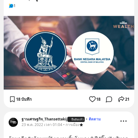
1
18 บันทึก
18
21
ฐานเศรษฐกิจ_Thansettakij
•
ติดตาม
ยืนยันแล้ว
23 พ.ค. 2022 เวลา 01:04 • การเมือง