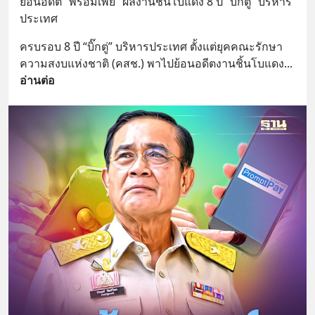
ย้อนอดีต “พร้อมเพย์” ผลงานชิ้นโบแดง 8 ปี “บิ๊กตู่” บริหาร
ประเทศ
ครบรอบ 8 ปี “บิ๊กตู่” บริหารประเทศ ตั้งแต่ยุคคณะรักษา
ความสงบแห่งชาติ (คสช.) พาไปย้อนอดีตงานชิ้นโบแดง
... 
อ่านต่อ