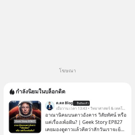
โฆษณา
กำลังนิยมในบล็อกดิต
ด.ดล Blog
ยืนยันแล้ว
เมื่อวาน เวลา 13:43 • วิทยาศาสตร์ & เทคโนโลยี
อาณานิคมบนดาวอังคาร วิสัยทัศน์ หรือ
แค่เรื่องเพ้อฝัน? | Geek Story EP827
เคยมองดูดาวแล้วคิดว่าสักวันเราจะย้าย