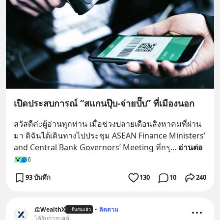
เปิดประสบการณ์ “สแกนปุ๊บ-จ่ายปั๊บ” ที่เมืองนอก
สวัสดีค่ะผู้อ่านทุกท่าน เมื่อช่วงปลายเดือนสิงหาคมที่ผ่าน
มา ดิฉันได้เดินทางไปประชุม ASEAN Finance Ministers’ 
and Central Bank Governors’ Meeting ที่กรุ
... 
อ่านต่อ
6
93 บันทึก
130
10
240
WealthX
•
ติดตาม
ยืนยันแล้ว
ได้รับการบูสต์