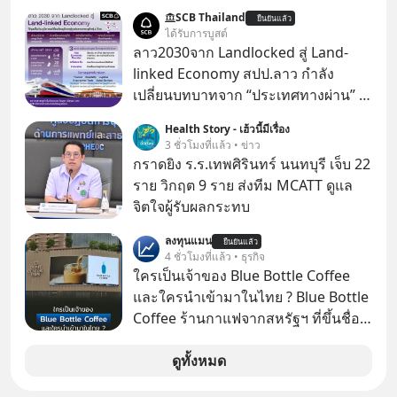
ไปอยู่บนดาวอังคารตามที่ Elon Musk
SCB Thailand
ยืนยันแล้ว
หรือ Jeff Bezos บอกไว้หรือเปล่า ภาพ
ได้รับการบูสต์
ฝันที่มหาเศรษฐีซิลิคอนแวลลีย์วาดไว้ว่า
ลาว2030จาก Landlocked สู่ Land-
มนุษย์นับล้านจะไปสร้างอาณานิคม
linked Economy สปป.ลาว กำลัง
ใหม่ ล้อมรอบด้วยเทคโนโลยีสุดล้ำ อาจ
เปลี่ยนบทบาทจาก “ประเทศทางผ่าน” สู่
จะฟังดูน่าตื่นเต้น แต่ความจริงที่ถูกซ่อน
“ศูนย์กลางเศรษฐกิจและโลจิสติกส์”
Health Story - เฮ้วนี้มีเรื่อง
ไว้ใต้พรมคือ ดาวอังคารเป็นเพียงนรกที่
ของอนุภูมิภาคลุ่มแม่น้ำโขง
3 ชั่วโมงที่แล้ว • ข่าว
เต็มไปด้วยรังสีมรณะและฝุ่นพิษ แล้ว
กราดยิง ร.ร.เทพศิรินทร์ นนทบุรี เจ็บ 22
ทำไมบรรดาผู้นำเทคโนโลยีถึงยัง
ราย วิกฤต 9 ราย ส่งทีม MCATT ดูแล
พยายามหลอกขายฝันลมๆ แล้งๆ นี้ให้
จิตใจผู้รับผลกระทบ
กับคนทั้งโลก พวกเขากำลังซ่อนความ
ลับอะไรไว้เบื้องหลังโปรเจกต์อวกาศที่
ลงทุนแมน
ยืนยันแล้ว
4 ชั่วโมงที่แล้ว • ธุรกิจ
ผลาญทรัพยากรมหาศาล วันนี้เราจะมา
ใครเป็นเจ้าของ Blue Bottle Coffee
กะเทาะเปลือกความลวงโลกนี้กัน ใครที่
และใครนำเข้ามาในไทย ? Blue Bottle
คิดว่าอนาคตของมนุษยชาติอยู่บนดาว
Coffee ร้านกาแฟจากสหรัฐฯ ที่ขึ้นชื่อ
ดวงอื่น เลือกฟังกันได้เลยนะครับ อย่า
เรื่องความพิถีพิถัน กำลังจะเปิดสาขา
ลืมกด Follow ติดตาม PodCast ช่อง
แรกในประเทศไทย ที่ Central Park
ดูทั้งหมด
Geek Forever’s Podcast ของผมกัน
ด้วยนะครับ 🎧 ฟังผ่าน Spotify :