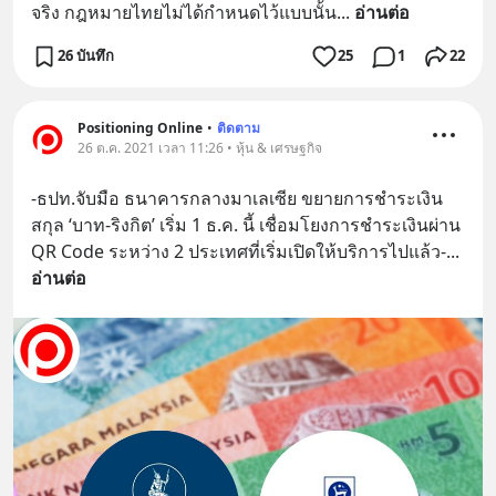
จริง กฎหมายไทยไม่ได้กำหนดไว้แบบนั้น
... 
อ่านต่อ
26 บันทึก
25
1
22
Positioning Online
•
ติดตาม
26 ต.ค. 2021 เวลา 11:26 • หุ้น & เศรษฐกิจ
-ธปท.จับมือ ธนาคารกลางมาเลเซีย ขยายการชำระเงิน
สกุล ‘บาท-ริงกิต’ เริ่ม 1 ธ.ค. นี้ เชื่อมโยงการชำระเงินผ่าน 
QR Code ระหว่าง 2 ประเทศที่เริ่มเปิดให้บริการไปแล้ว-
... 
อ่านต่อ