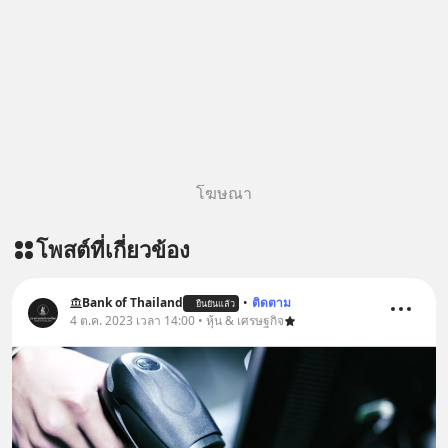
เพิ่มการผ่อนคลาย ซึ่งช่วยให้การนอน
หลับมีประสิทธิภาพมากยิ่งขึ้น 📍 สนใจ
สั่งซื้อสินค้า Diip CBD 💬 LINE :
@diipgeek 🔗 หรือกดลิงก์
https://lin.ee/U91Fzyz
โฆษณา
โพสต์ที่เกี่ยวข้อง
Bank of Thailand
•
ติดตาม
ยืนยันแล้ว
4 ต.ค. 2023 เวลา 14:00 • หุ้น & เศรษฐกิจ