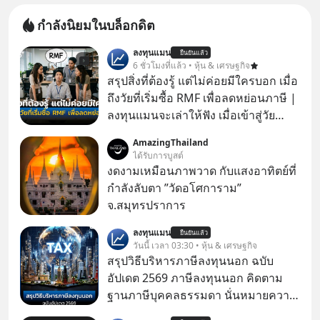
กำลังนิยมในบล็อกดิต
ลงทุนแมน
ยืนยันแล้ว
6 ชั่วโมงที่แล้ว • หุ้น & เศรษฐกิจ
สรุปสิ่งที่ต้องรู้ แต่ไม่ค่อยมีใครบอก เมื่อ
ถึงวัยที่เริ่มซื้อ RMF เพื่อลดหย่อนภาษี |
ลงทุนแมนจะเล่าให้ฟัง เมื่อเข้าสู่วัย
ทำงานและเริ่มมีรายได้ถึงเกณฑ์เสีย
AmazingThailand
ภาษี หลายคนมักได้รับคำแนะนำให้
ได้รับการบูสต์
ลงทุนใน RMF เพราะนอกจากจะช่วยลด
งดงามเหมือนภาพวาด กับแสงอาทิตย์ที่
หย่อนภาษีได้แล้ว ยังเป็นโอกาสในการ
กำลังลับตา ”วัดอโศการาม”
สร้างความมั่งคั่งระยะยาว แต่น้อยคน
จ.สมุทรปราการ
นักที่จะลงลึกว่า ถ้าลงทุนใน RMF ควรรู้
ลงทุนแมน
อะไรบ้าง ควรดู ตรงไหน ทำอย่างไร ถึง
ยืนยันแล้ว
วันนี้ เวลา 03:30 • หุ้น & เศรษฐกิจ
จะดีกับเรา แล้วเราควรรู้ข้อมูลอะไร
สรุปวิธีบริหารภาษีลงทุนนอก ฉบับ
เกี่ยวกับ RMF บ้าง เพื่อให้นำไปใช้ต่อได้
อัปเดต 2569 ภาษีลงทุนนอก คิดตาม
จริง ๆ ลงทุนแมนจะเล่าให้ฟัง
ฐานภาษีบุคคลธรรมดา นั่นหมายความ
ว่าถ้าเรามีกำไร 100,000 บาท