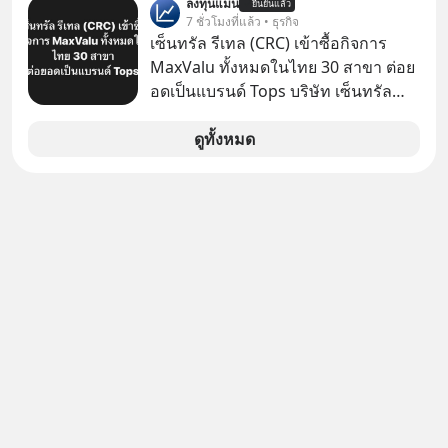
ลงทุนแมน
ยืนยันแล้ว
7 ชั่วโมงที่แล้ว • ธุรกิจ
เซ็นทรัล รีเทล (CRC) เข้าซื้อกิจการ
MaxValu ทั้งหมดในไทย 30 สาขา ต่อย
อดเป็นแบรนด์ Tops บริษัท เซ็นทรัล
รีเทล คอร์ปอเรชั่น จำกัด (มหาชน) หรือ
CRC แจ้งตลาดหลักทรัพย์ฯ ว่า บริษัท
ดูทั้งหมด
เซ็นทรัล ฟู้ด รีเทล จำกัด (CFR) ซึ่งเป็น
บริษัทย่อยที่ CRC ถือหุ้นทั้งทางตรงและ
ทางอ้อม 100%