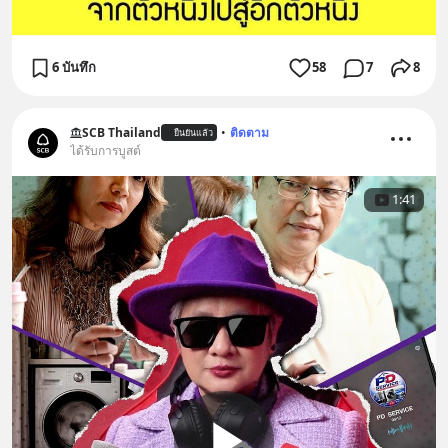
6 บันทึก
58
7
8
SCB Thailand
•
ติดตาม
ยืนยันแล้ว
ได้รับการบูสต์
1:41