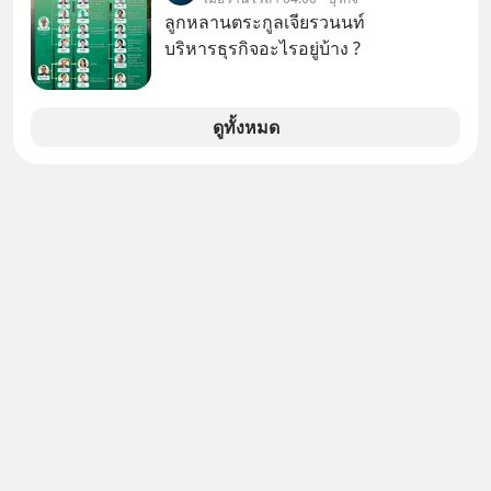
ในยุคหนึ่ง เคยปฏิเสธเงินค่าตัวหนังรอม
ลูกหลานตระกูลเจียรวนนท์
คอมที่สูงถึง 14.5 ล้านดอลลาร์ (หรือ
บริหารธุรกิจอะไรอยู่บ้าง ?
ราว 500 ล้านบาท) เพียงเพราะเขาไม่
อยากขังตัวเองไว้ในกล่องเดิมๆ ผลที่
ตามมาคือ โทรศัพท์ของเขากลายเป็น
ดูทั้งหมด
ความเงียบสนิทนานถึง 14 เดือนเต็ม แต่
ความเงียบและ "ไฟแดง" ในวันนั้นกลับ
กลายเป็นการถอยหลังเพื่อตั้งหลัก จนส่ง
ให้เขาก้าวขึ้นไปยืนถือรางวัลออสการ์
ในบทบาทที่เปลี่ยนชีวิตเขาไปตลอดกาล
ใน MM EP. นี้ เราจะมาร่วมถอดรหัส
และปรับวิธีคิดกันว่า Greenlight (ไฟ
เขียว) จะสร้างมันขึ้นมาล่วงหน้าด้วย
วินัยและความพร้อมได้อย่างไร?
Yellowlight (ไฟเหลือง) จะรับมือกับ
สัญญาณเตือน และชะลอตัวอย่างมีสติ
อย่างไร? Redlight (ไฟแดง) จะเปลี่ยน
อุปสรรคและความผิดพลาดให้กลายเป็น
บทเรียนที่ส่งเราไปได้ไกลกว่าเดิมได้