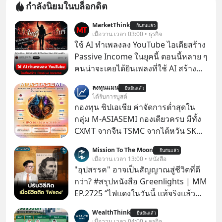
กำลังนิยมในบล็อกดิต
MarketThink
ยืนยันแล้ว
เมื่อวาน เวลา 03:00 • ธุรกิจ
ใช้ AI ทำเพลงลง YouTube ไอเดียสร้าง
Passive Income ในยุคนี้ ตอนนี้หลาย ๆ
คนน่าจะเคยได้ยินเพลงที่ใช้ AI สร้าง
ผ่านหูกันมาบ้าง เช่น เพลง “ไม่มีใคร
ลงทุนแมน
ยืนยันแล้ว
รู้ตัวเรา” จากช่องชื่อว่า UNHEARD
ได้รับการบูสต์
MUSIC ที่ตอนนี้มียอดรับชมกว่า 26
กองทุน ชิปเอเชีย ค่าจัดการต่ำสุดใน
ล้านครั้งแล้ว
กลุ่ม M-ASIASEMI กองเดียวครบ มีทั้ง
CXMT จากจีน TSMC จากไต้หวัน SK
Hynix จากเกาหลีใต้ Kioxia จากญี่ปุ่น
Mission To The Moon
ยืนยันแล้ว
เมื่อวาน เวลา 13:00 • หนังสือ
"อุปสรรค" อาจเป็นสัญญาณสู่ชีวิตที่ดี
กว่า? #สรุปหนังสือ Greenlights | MM
EP.2725 “ไฟแดงในวันนี้ แท้จริงแล้ว
อาจเป็นสัญญาณไฟเขียวที่ยังไม่ถึงเวลา
WealthThink
ยืนยันแล้ว
เปลี่ยนสี” McConaughey ดาราดาวรุ่ง
เมื่อวาน เวลา 04:00 • ธุรกิจ