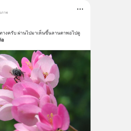
ายภาพ
่อ