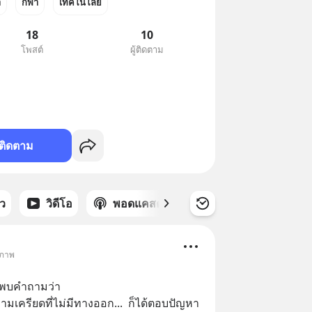
า
กีฬา
เทคโนโลยี
18
10
โพสต์
ผู้ติดตาม
ติดตาม
าว
วิดีโอ
พอดแคสต์
ซีรีส์
ขภาพ
าพบคำถามว่า
วามเครียดที่ไม่มีทางออก...  ก็ได้ตอบปัญหา