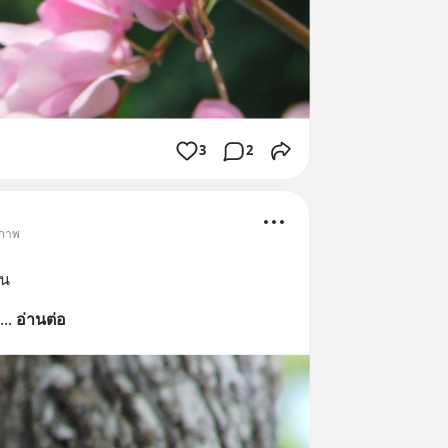
3
2
ยภาพ
ัน
... 
อ่านต่อ