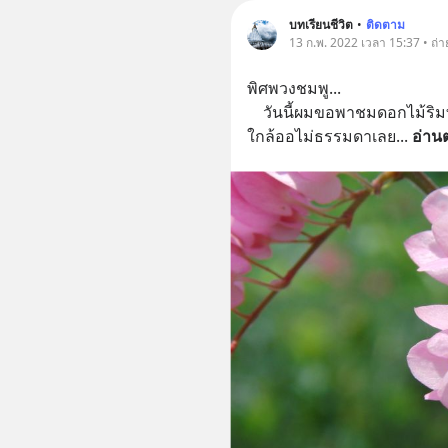
บทเรียนชีวิต
•
ติดตาม
13 ก.พ. 2022 เวลา 15:37 • ถ่
พิศพวงชมพู...
    วันนี้ผมขอพาชมดอกไม้ริมทางครับ ผ่านไปมาเห็นขึ้นลานตาพอไปดู
ใกล้ออไม่ธรรมดาเลย
... 
อ่านต