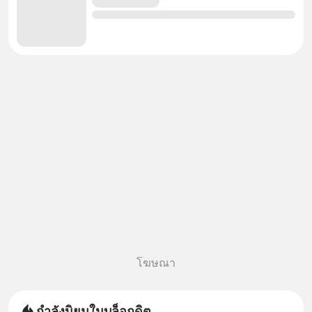
โฆษณา
กำลังนิยมในบล็อกดิต