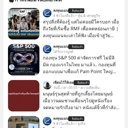
ลงทุนแมน
ยืนยันแล้ว
4 ชั่วโมงที่แล้ว • หุ้น & เศรษฐกิจ
สรุปสิ่งที่ต้องรู้ แต่ไม่ค่อยมีใครบอก เมื่อ
ถึงวัยที่เริ่มซื้อ RMF เพื่อลดหย่อนภาษี |
ลงทุนแมนจะเล่าให้ฟัง เมื่อเข้าสู่วัย
ทำงานและเริ่มมีรายได้ถึงเกณฑ์เสีย
ลงทุนแมน
ยืนยันแล้ว
ภาษี หลายคนมักได้รับคำแนะนำให้
ได้รับการบูสต์
ลงทุนใน RMF เพราะนอกจากจะช่วยลด
กองทุน S&P 500 ค่าจัดการฟรี ไม่มีลิ
หย่อนภาษีได้แล้ว ยังเป็นโอกาสในการ
มิต กองแรกในไทย มาแล้ว.. กองทุนที่
สร้างความมั่งคั่งระยะยาว แต่น้อยคน
ออกแบบมาเพื่อแก้ Pain Point ใหญ่
นักที่จะลงลึกว่า ถ้าลงทุนใน RMF ควรรู้
ของนักลงทุนไทยพร้อมกัน 3 เรื่อง
เขียนไว้ให้เธอ
อะไรบ้าง ควรดู ตรงไหน ทำอย่างไร ถึง
ยืนยันแล้ว
วันนี้ เวลา 05:55 • ความคิดเห็น
จะดีกับเรา แล้วเราควรรู้ข้อมูลอะไร
มนุษย์รุ่นสุดท้ายที่ถูกเลี้ยงโดยมนุษย์
เกี่ยวกับ RMF บ้าง เพื่อให้นำไปใช้ต่อได้
เมื่อวานผมชวนเพื่อนๆไปดูหนังเรื่อง
จริง ๆ ลงทุนแมนจะเล่าให้ฟัง
จดหมายรักถึงอาม่า หนังแต้จิ๋วที่กำลัง
โด่งดังทั่วโลกอยู่ในตอนนี้ เหตุเกิดจาก
ลงทุนแมน
ยืนยันแล้ว
ป๊าผมเห็นโปสเตอร์หนังเรื่องนี้หลาย
9 ชั่วโมงที่แล้ว • ธุรกิจ