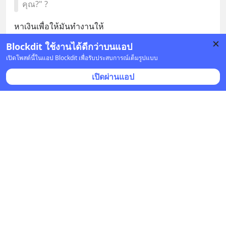
คุณ?" ?
หาเงินเพื่อให้มันทำงานให้
Blockdit ใช้งานได้ดีกว่าบนแอป
บันทึก
เปิดโพสต์นี้ในแอป Blockdit เพื่อรับประสบการณ์เต็มรูปแบบ
เปิดผ่านแอป
Audamant
•
ติดตาม
30 ธ.ค. 2025 เวลา 04:59 • ความคิดเห็น
คำพูดที่ว่าคนเราไม่ควรซ้ำใครให้จมดิน แต่จริงๆก็ไม่
ควรผิดพลาด อยากรู้ว่าคำพูดนี้แสดงถึงอะไรคะ
ไม่ควรซ้ำครับเพราะถ้าเราเป็นคนล้มเองเราก็ไม่อยากให้
มีคนซ้ำเหมือนกัน
บันทึก
Audamant
•
ติดตาม
30 ธ.ค. 2025 เวลา 04:57 • ข่าวรอบโลก