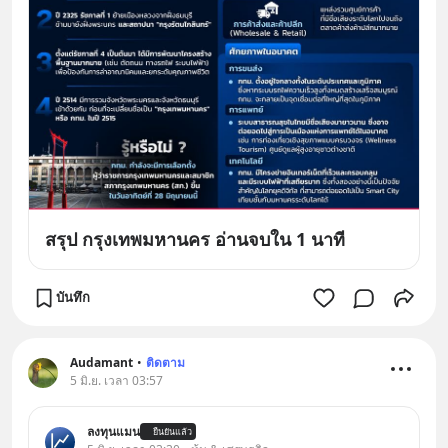
สรุป กรุงเทพมหานคร อ่านจบใน 1 นาที
บันทึก
Audamant
•
ติดตาม
5 มิ.ย. เวลา 03:57
ลงทุนแมน
ยืนยันแล้ว