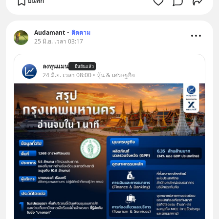
บันทึก
Audamant
•
ติดตาม
25 มิ.ย. เวลา 03:17
ลงทุนแมน
ยืนยันแล้ว
24 มิ.ย. เวลา 08:00 • หุ้น & เศรษฐกิจ