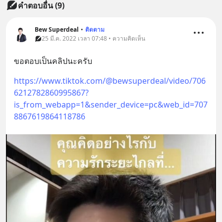
คำตอบอื่น
(
9
)
Bew Superdeal
•
ติดตาม
25 มี.ค. 2022 เวลา 07:48 • ความคิดเห็น
ขอตอบเป็นคลิปนะครับ
https://www.tiktok.com/@bewsuperdeal/video/706
6212782860995867?
is_from_webapp=1&sender_device=pc&web_id=707
8867619864118786