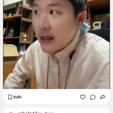
บันทึก