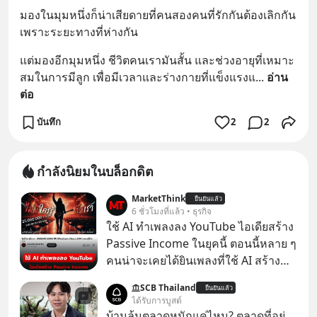
มองในมุมหนึ่งก็น่าเสียดายที่คนสองคนที่รักกันต้องเลิกกัน
เพราะระยะทางที่ห่างกัน
แต่มองอีกมุมหนึ่ง ชีวิตคนเรามันสั้น และช่วงอายุที่เหมาะ
สมในการมีลูก เพื่อมีเวลาและร่างกายที่แข็งแรงแ
... 
อ่าน
ต่อ
บันทึก
2
2
กำลังนิยมในบล็อกดิต
MarketThink
ยืนยันแล้ว
6 ชั่วโมงที่แล้ว • ธุรกิจ
ใช้ AI ทำเพลงลง YouTube ไอเดียสร้าง
Passive Income ในยุคนี้ ตอนนี้หลาย ๆ
คนน่าจะเคยได้ยินเพลงที่ใช้ AI สร้าง
ผ่านหูกันมาบ้าง เช่น เพลง “ไม่มีใคร
SCB Thailand
ยืนยันแล้ว
รู้ตัวเรา” จากช่องชื่อว่า UNHEARD
ได้รับการบูสต์
MUSIC ที่ตอนนี้มียอดรับชมกว่า 26
บ้านล้นตลาดหนักแค่ไหน? ตลาดที่อยู่