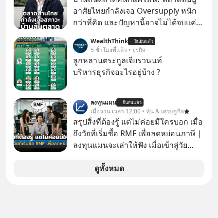
ล้านครั้งแล้ว
อาศัยไทยกำลังเจอ Oversupply หนัก
กว่าที่คิด และปัญหานี้อาจไม่ได้จบแค่
เรื่องเศรษฐกิจ #SCBEIC #อสังหา #บ้าน
WealthThink
ยืนยันแล้ว
ล้นตลาด #เศรษฐกิจไทย #EICAround
5 ชั่วโมงที่แล้ว • ธุรกิจ
#SCBThailand สามารถดูคลิปที่
ลูกหลานตระกูลเจียรวนนท์
youtube ประกอบได้ที่ link :
บริหารธุรกิจอะไรอยู่บ้าง ?
https://youtube.com/shorts/-
xU9gYcfVJk?feature=share
ลงทุนแมน
ยืนยันแล้ว
เมื่อวาน เวลา 12:00 • หุ้น & เศรษฐกิจ
สรุปสิ่งที่ต้องรู้ แต่ไม่ค่อยมีใครบอก เมื่อ
ถึงวัยที่เริ่มซื้อ RMF เพื่อลดหย่อนภาษี |
ลงทุนแมนจะเล่าให้ฟัง เมื่อเข้าสู่วัย
ทำงานและเริ่มมีรายได้ถึงเกณฑ์เสีย
ภาษี หลายคนมักได้รับคำแนะนำให้
ดูทั้งหมด
ลงทุนใน RMF เพราะนอกจากจะช่วยลด
หย่อนภาษีได้แล้ว ยังเป็นโอกาสในการ
สร้างความมั่งคั่งระยะยาว แต่น้อยคน
นักที่จะลงลึกว่า ถ้าลงทุนใน RMF ควรรู้