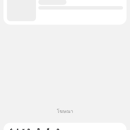
โฆษณา