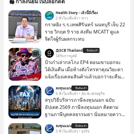
กำลังนิยมในบล็อกดิต
Health Story - เฮ้วนี้มีเรื่อง
2 ชั่วโมงที่แล้ว • ข่าว
กราดยิง ร.ร.เทพศิรินทร์ นนทบุรี เจ็บ 22
ราย วิกฤต 9 ราย ส่งทีม MCATT ดูแล
จิตใจผู้รับผลกระทบ
SCB Thailand
ยืนยันแล้ว
ได้รับการบูสต์
ป้าเก๋าเล่ากลโกง EP4 ตอนเขาบอกจะ
ได้เงินคืน เมื่อห้างดังโทรหาคุณวิยะดา
แจ้งเรื่องเคลมสินค้าแล้วบอกว่าจะคืน
เงิน คุณวิยะดาจะได้เงินจริง หรือเป็น
ลงทุนแมน
ยืนยันแล้ว
เรื่องจ้อจี้ หาคำตอบได้ที่ “ป้าเก๋าเล่ากล
6 ชั่วโมงที่แล้ว • หุ้น & เศรษฐกิจ
โกง” EP4 ตอน “เขาบอกว่าจะได้เงิน
สรุปวิธีบริหารภาษีลงทุนนอก ฉบับ
คืน” #ป้าเก๋าเล่ากลโกง #แก้เกมกลโกง
อัปเดต 2569 ภาษีลงทุนนอก คิดตาม
#อยู่อย่างยั่งยืน #Cybersecurity #เตือน
ฐานภาษีบุคคลธรรมดา นั่นหมายความ
ภัยออนไลน์
ว่าถ้าเรามีกำไร 100,000 บาท
ลงทุนแมน
ยืนยันแล้ว
3 ชั่วโมงที่แล้ว • ธุรกิจ