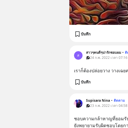
บันทึก
สาวๆคนดีๆน่ารักชอบผม
•
ต
ส
24 ก.พ. 2022 เวลา 07:16
เราก็ต้องปล่อยวาง วางเฉยค
บันทึก
Supisara Nina
•
ติดตาม
23 ก.พ. 2022 เวลา 04:58
ชอบความกล้าหาญที่ยอมรับค
ยังพยายามรับผิดชอบโดยการห