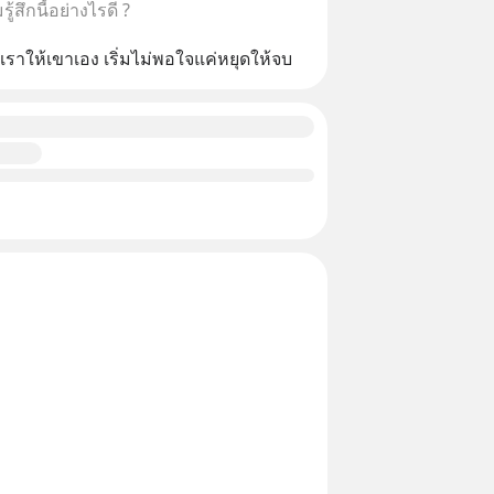
สึกนี้อย่างไรดี ?
เราให้เขาเอง​ เริ่มไม่พอใจแค่หยุดให้​จบ​