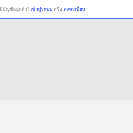
มีบัญชีอยู่แล้ว?
เข้าสู่ระบบ
หรือ
ลงทะเบียน