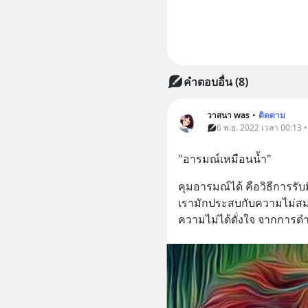
คำตอบอื่น
(
8
)
วาสนา was
•
ติดตาม
6 พ.ย. 2022 เวลา 00:13 
"อารมณ์เหมือนน้ำ"
คุมอารมณ์ได้ คือวิธีการรับมือ
เรามักประสบกับความไม่สม
ความไม่ได้ดั่งใจ จากการดำ