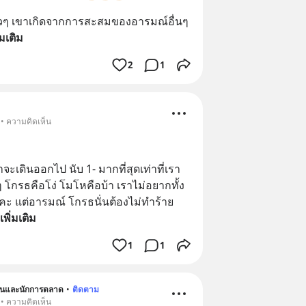
ยวๆ เขาเกิดจากการสะสมของอารมณ์อื่นๆ 
่มเติม
2
1
 • ความคิดเห็น
จะเดินออกไป นับ 1- มากที่สุดเท่าที่เรา
ๆ โกรธคือโง่ โมโหคือบ้า เราไม่อยากทั้ง
ะคะ แต่อารมณ์ โกรธนั่นต้องไม่ทำร้าย
ูเพิ่มเติม
1
1
ขียนและนักการตลาด
•
ติดตาม
 • ความคิดเห็น