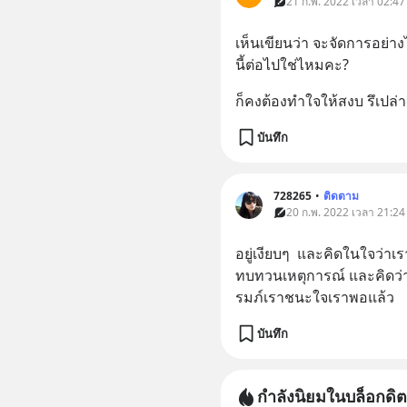
21 ก.พ. 2022 เวลา 02:47
เห็นเขียนว่า จะจัดการอย่า
นี้ต่อไปใช่ไหมคะ?
ก็คงต้องทำใจให้สงบ รึเปล่
บันทึก
728265
•
ติดตาม
20 ก.พ. 2022 เวลา 21:24
อยู่เงียบๆ  และคิดในใจว่าเร
ทบทวนเหตุการณ์ และคิดว่า
รมภ์เราชนะใจเราพอแล้ว
บันทึก
กำลังนิยมในบล็อกดิต