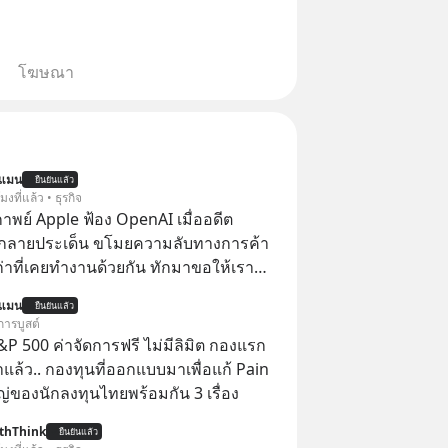
โฆษณา
นแมน
ยืนยันแล้ว
โมงที่แล้ว • ธุรกิจ
าพย์ Apple ฟ้อง OpenAI เมื่ออดีต
กลายประเด็น ขโมยความลับทางการค้า
เก่าที่เคยทำงานด้วยกัน ทักมาขอให้เรา
์งานเก่าที่เขาเคยทำไว้ ตอนยังอยู่บริษัท
นแมน
ยืนยันแล้ว
การบูสต์
P 500 ค่าจัดการฟรี ไม่มีลิมิต กองแรก
ล้ว.. กองทุนที่ออกแบบมาเพื่อแก้ Pain
่ของนักลงทุนไทยพร้อมกัน 3 เรื่อง
thThink
ยืนยันแล้ว