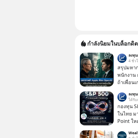
กำลังนิยมในบล็อกดิต
ลงทุ
4 ชั่ว
สรุปมหาก
พนักงาน 
ถ้าเพื่อน
ช่วยหาไฟล
ลงทุ
เดียวกัน
ได้รับ
กองทุน S&
ในไทย มาแ
Point ใหญ
Weal