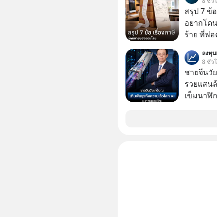
8 ชั่ว
สรุป 7 ข้
อยากโดนภา
ร้าย ที่
ลงทุ
8 ชั่ว
ชายจีนวัย
รวยแสนล้า
เข็มนาฬิก