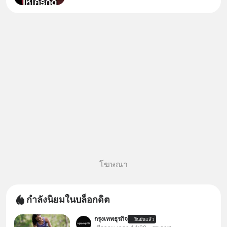
บัญชีมีปัญหา แล้วให้กดลิงก์โน่นนี่
หรือสแกนคิวอาร์โค้ดทันที มาฟัง
“ป้าเก๋าเล่ากลโกง” เพื่อรู้ทันมุก
หลอกลวงในคราบ
โฆษณา
กำลังนิยมในบล็อกดิต
กรุงเทพธุรกิจ
ยืนยันแล้ว