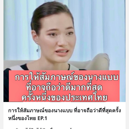
เพิ่มการผ่อนคลาย ซึ่งช่วยให้การนอน
หลับมีประสิทธิภาพมากยิ่งขึ้น 📍 สนใจ
สั่งซื้อสินค้า Diip CBD 💬 LINE :
@diipgeek 🔗 หรือกดลิงก์
https://lin.ee/U91Fzyz
การให้สัมภาษณ์ของนางแบบ ที่อาจถือว่าดีที่สุดครั้ง
หนึ่งของไทย EP.1