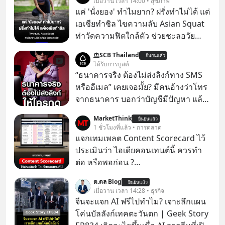
เมื่อวาน เวลา 14:00 • สุขภาพ
แค่ 'นั่งยอง' ทำไมยาก? ฝรั่งทำไม่ได้ แต่
เอเชียทำชิล ไขความลับ Asian Squat
ท่าวัดความฟิตใกล้ตัว ช่วยชะลอวัย
หลายคนอาจเคยเห็นคลิปไวรัลของชาว
SCB Thailand
ยืนยันแล้ว
ต่างชาติที่พยายามทำ “Asian Squat”
ได้รับการบูสต์
หรือการนั่งยองแบบคนเอเชีย แต่สุดท้าย
“ธนาคารจริง ต้องไม่ส่งลิงก์ทาง SMS
ก็เสียการทรงตัว ล้มหงายหลัง หรือไม่ก็
หรืออีเมล” เคยเจอมั้ย? มีคนอ้างว่าโทร
ต้องยกส้นเท้าขึ้น เพราะไม่สามารถนั่ง
จากธนาคาร บอกว่าบัญชีมีปัญหา แล้ว
ค้างในท่านั้นได้
ให้กดลิงก์โน่นนี่ หรือสแกนคิวอาร์โค้ด
MarketThink
ยืนยันแล้ว
ทันที มาฟัง “ป้าเก๋าเล่ากลโกง” เพื่อรู้ทัน
1 ชั่วโมงที่แล้ว • การตลาด
มุกหลอกลวงในคราบความน่าเชื่อถือ
แจกเทมเพลต Content Scorecard ไว้
กันค่ะ #แก้เกมกลโกง #ป้าเก๋าเล่ากล
ประเมินว่า ไอเดียคอนเทนต์นี้ ควรทำ
โกง #LivesSustainably #อยู่อย่าง
ต่อ หรือพอก่อน ?
ยั่งยืน #CyberSecurity #ป้าเก๋า
https://docs.google.com/spreadsh
ด.ดล Blog
#FraudEducation #FinancialLiteracy
ยืนยันแล้ว
eets/d/1J0ZkTtNLjIWLZaxcK2dVL40i
เมื่อวาน เวลา 14:28 • ธุรกิจ
#DigitalBankWithHumanTouch
MZl4127-t4nWawpiK5I/copy
จีนจะแจก AI ฟรีไปทำไม? เจาะลึกแผน
โค่นบัลลังก์เทคตะวันตก | Geek Story