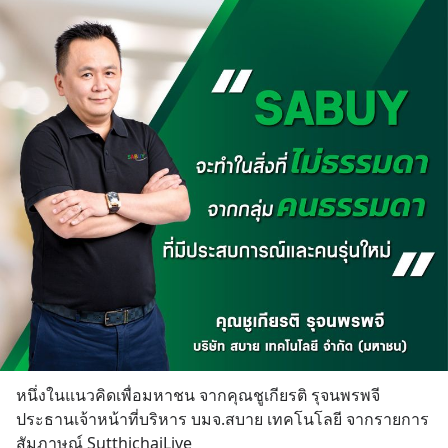
หนึ่งในแนวคิดเพื่อมหาชน จากคุณชูเกียรติ รุจนพรพจี  
ประธานเจ้าหน้าที่บริหาร บมจ.สบาย เทคโนโลยี จากรายการ
สัมภาษณ์ SutthichaiLive