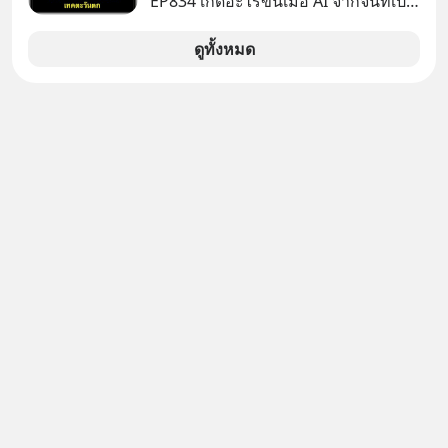
EP834 เกิดอะไรขึ้นเมื่อ AI จากจีนที่เปิด
ให้ใช้งานฟรี กลับทำผลงานได้เทียบเท่า
AI ระดับท็อปของอเมริกาที่ใช้เงินลงทุน
ดูทั้งหมด
สร้างกว่าร้อยล้านดอลลาร์
ปรากฏการณ์นี้ทำเอาซีอีโอผู้ทรง
อิทธิพลอย่าง Jensen Huang แห่ง
Nvidia ถึงกับออกปากเชียร์สุดตัวว่านี่
คืออนาคต แต่ในขณะเดียวกัน บริษัท
ยักษ์ใหญ่อย่าง OpenAI และ
Anthropic กลับนั่งไม่ติด ถึงขั้นรีบส่ง
สัญญาณเตือนรัฐบาลอเมริกาว่าสิ่งนี้คือ
ภัยความมั่นคงระดับชาติ ทำไมจีนถึง
ยอมหงายการ์ดแจกเทคโนโลยีระดับ
โลกให้ทุกคนดาวน์โหลดไปใช้แบบฟรีๆ
และเบื้องหลังข้ออ้างเรื่องความ
ปลอดภัย แท้จริงแล้วบริษัทยักษ์ใหญ่
ของอเมริกากำลังกลัวอะไรกันแน่ เลือก
ฟังกันได้เลยนะครับ อย่าลืมกด Follow
ติดตาม PodCast ช่อง Geek Forever’s