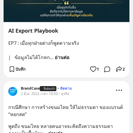
AI Export Playbook
EP7 : เมื่อทุกฝ่ายต่างก็พูดความจริง
|   ข้อมูลไม่ได้โกหก
... 
อ่านต่อ
บันทึก
1
2
BrandCase
•
ติดตาม
ยืนยันแล้ว
2 มี.ค. 2022 เวลา 10:50 • ธุรกิจ
กรณีศึกษา การสร้างขนมไทย ให้ไม่ธรรมดา ของแบรนด์ 
“หยกสด”
พูดถึง ขนมไทย หลายคนอาจจะคิดถึงความธรรมดา 