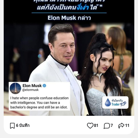
6 บันทึก
81
7
11