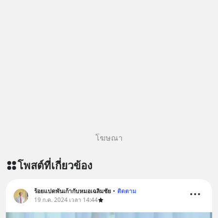
Podcast ของผมกันด้วยนะครับ 🎧 ฟัง
ผ่าน Spotify : https://bit.ly/3THQjeg
🎧 ฟังผ่าน Apple Podcast :
https://bit.ly/3S20TMC 🎧 ฟังผ่าน
Podbean : https://bit.ly/4q3cgAi 🎧
ฟังผ่าน Youtube :
https://youtu.be/eSTDquQTWtI The
original article appeared here
https://www.tharadhol.com/geek-
story-ep834-why-is-china-giving-
away-ai-for-free/ ติดตามสาระดี ๆ
อัพเดททุกวันผ่าน Line OA ด.ดล Blog
โฆษณา
คลิกเลย --> https://lin.ee/aMEkyNA
========================= 📣
โพสต์ที่เกี่ยวข้อง
สนับสนุนโดย 📣
=========================
เครียด หลับยาก ผมอยากแนะนำ
ร้อยแปดพันเก้ากับหมอเฉลิมชัย
•
ติดตาม
19 ก.ค. 2024 เวลา 14:44
ผลิตภัณฑ์เสริมอาหาร Diip CBD ช่วย
บรรเทาความเครียด ลดความวิตกกังวล