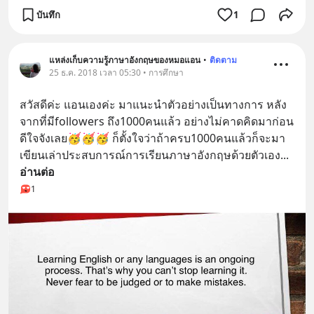
บันทึก
1
แหล่งเก็บความรู้ภาษาอังกฤษของหมอแอน
•
ติดตาม
25 ธ.ค. 2018 เวลา 05:30 • การศึกษา
สวัสดีค่ะ แอนเองค่ะ มาแนะนำตัวอย่างเป็นทางการ หลัง
จากที่มีfollowers ถึง1000คนแล้ว อย่างไม่คาดคิดมาก่อน 
ดีใจจังเลย🥳🥳🥳 ก็ตั้งใจว่าถ้าครบ1000คนแล้วก็จะมา
เขียนเล่าประสบการณ์การเรียนภาษาอังกฤษด้วยตัวเอง
... 
อ่านต่อ
1