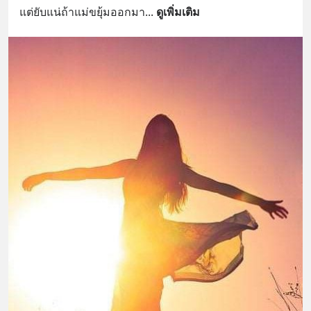
แต่ยับแน่ถ้าแม่ขยุ้มออกมา
... 
ดูเพิ่มเติม