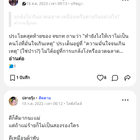
14 ส.ค. 2023 เวลา 09:13 • ปรัชญา
แกล้งโง่ กับอวดฉลาด เหมือนหรือต่างกันอย่างไร?
คำถามนี้ถูกลบ
ประโยคสุดท้ายของ จขกท ถามว่า "ทำยังไงให้เราไม่เป็น
คนโง่ที่มั่นใจเกินเหตุ" ประเด็นอยู่ที่ "ความมั่นใจจนเกิน
เหตุ" (ใช่ป่าว?) ไม่ได้อยู่ที่การแกล้งโง่หรืออวดฉลาด
... 
อ่านต่อ
1
1 บันทึก
6
ปลายรุ้ง
•
ติดตาม
10 ก.ค. 2022 เวลา 00:12 • ไลฟ์สไตล์
ดีก็ดีมากนะแม่
แต่ถ้าแม่ร้ายก็ไม่เป็นสองรองใคร
ดีเหมือนผ้าพับ