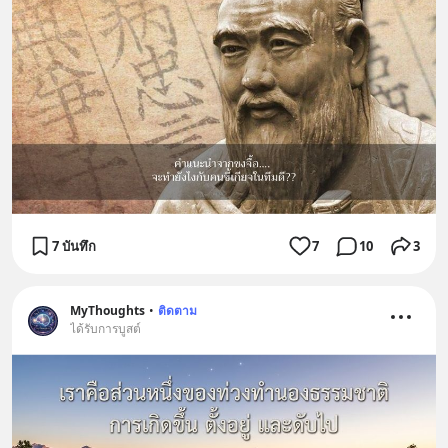
7 บันทึก
7
10
3
MyThoughts
•
ติดตาม
ได้รับการบูสต์