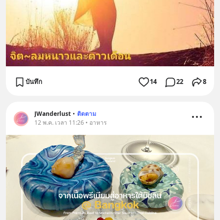
บันทึก
14
22
8
JWanderlust
•
ติดตาม
12 พ.ค. เวลา 11:26 • อาหาร