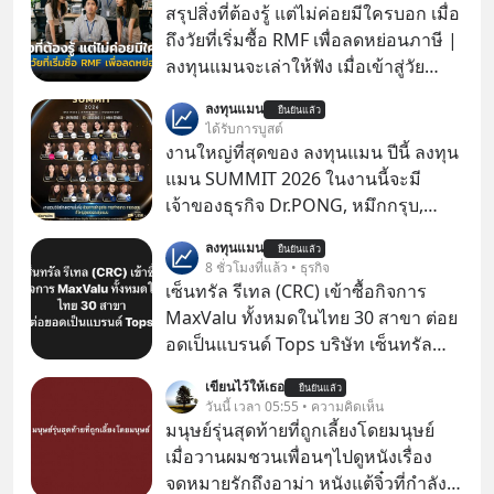
สรุปสิ่งที่ต้องรู้ แต่ไม่ค่อยมีใครบอก เมื่อ
ถึงวัยที่เริ่มซื้อ RMF เพื่อลดหย่อนภาษี |
ลงทุนแมนจะเล่าให้ฟัง เมื่อเข้าสู่วัย
ทำงานและเริ่มมีรายได้ถึงเกณฑ์เสีย
ลงทุนแมน
ยืนยันแล้ว
ภาษี หลายคนมักได้รับคำแนะนำให้
ได้รับการบูสต์
ลงทุนใน RMF เพราะนอกจากจะช่วยลด
งานใหญ่ที่สุดของ ลงทุนแมน ปีนี้ ลงทุน
หย่อนภาษีได้แล้ว ยังเป็นโอกาสในการ
แมน SUMMIT 2026 ในงานนี้จะมี
สร้างความมั่งคั่งระยะยาว แต่น้อยคน
เจ้าของธุรกิจ Dr.PONG, หมึกกรุบ,
นักที่จะลงลึกว่า ถ้าลงทุนใน RMF ควรรู้
Srichand, Jones’ Salad, LA GLACE,
ลงทุนแมน
อะไรบ้าง ควรดู ตรงไหน ทำอย่างไร ถึง
ยืนยันแล้ว
Fastwork, MizuMi, KARMART, อิชิตัน
8 ชั่วโมงที่แล้ว • ธุรกิจ
จะดีกับเรา แล้วเราควรรู้ข้อมูลอะไร
มาแชร์ความรู้การสร้างธุรกิจ
เซ็นทรัล รีเทล (CRC) เข้าซื้อกิจการ
เกี่ยวกับ RMF บ้าง เพื่อให้นำไปใช้ต่อได้
MaxValu ทั้งหมดในไทย 30 สาขา ต่อย
จริง ๆ ลงทุนแมนจะเล่าให้ฟัง
อดเป็นแบรนด์ Tops บริษัท เซ็นทรัล
รีเทล คอร์ปอเรชั่น จำกัด (มหาชน) หรือ
เขียนไว้ให้เธอ
ยืนยันแล้ว
CRC แจ้งตลาดหลักทรัพย์ฯ ว่า บริษัท
วันนี้ เวลา 05:55 • ความคิดเห็น
เซ็นทรัล ฟู้ด รีเทล จำกัด (CFR) ซึ่งเป็น
มนุษย์รุ่นสุดท้ายที่ถูกเลี้ยงโดยมนุษย์
บริษัทย่อยที่ CRC ถือหุ้นทั้งทางตรงและ
เมื่อวานผมชวนเพื่อนๆไปดูหนังเรื่อง
ทางอ้อม 100%
จดหมายรักถึงอาม่า หนังแต้จิ๋วที่กำลัง