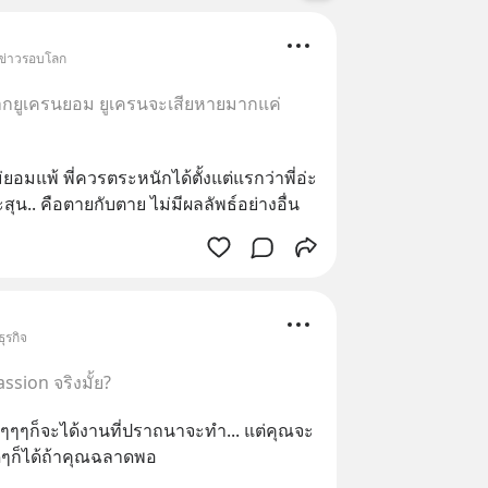
 ข่าวรอบโลก
ากยูเครนยอม ยูเครนจะเสียหายมากแค่
มแพ้​ พี่ควรตระหนัก​ได้ตั้งแต่แรก​ว่าพี่อ่ะ
สุน.. คือตายกับตาย ไม่มีผลลัพธ์​อย่างอื่น
ุรกิจ
sion จริงมั้ย?
ๆๆๆก็จะได้งานที่ปราถนาจะทำ... แต่คุณจะ​
ก็ได้ถ้าคุณ​ฉลาดพอ