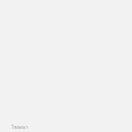
โฆษณา