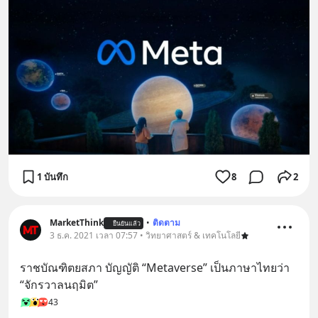
1 บันทึก
8
2
MarketThink
•
ติดตาม
ยืนยันแล้ว
3 ธ.ค. 2021 เวลา 07:57 • วิทยาศาสตร์ & เทคโนโลยี
ราชบัณฑิตยสภา บัญญัติ “Metaverse” เป็นภาษาไทยว่า 
“จักรวาลนฤมิต”
43