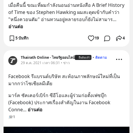
เมื่อคืนนี้ ขณะที่ผมกำลังนอนอ่านหนังสือ A Brief History 
of Time ของ Stephen Hawking ผมสะดุดเข้ากับคำว่า 
"หนึ่งควอนตัม" อ่านทวนอยู่หลายรอบก็ยังไม่สามาร
... 
อ่านต่อ
5 บันทึก
19
4
Thairath Online - ไทยรัฐออนไลน์
•
ติดตาม
ยืนยันแล้ว
29 ต.ค. 2021 เวลา 06:31 • ข่าว
Facebook รีแบรนด์บริษัท สะท้อนภาพลักษณ์ใหม่ที่เป็น
มากกว่าโซเชียลมีเดีย
มาร์ค ซัคเคอร์เบิร์ก ซีอีโอและผู้ร่วมก่อตั้งเฟซบุ๊ก 
(Facebook) ประกาศเรื่องสำคัญในงาน Facebook 
Conne
... 
อ่านต่อ
1