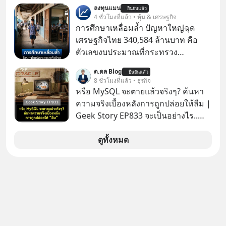
เนเปิลแบบที่มันเป็นทั้งวัน
ลงทุนแมน
ยืนยันแล้ว
4 ชั่วโมงที่แล้ว • หุ้น & เศรษฐกิจ
การศึกษาเหลื่อมล้ำ ปัญหาใหญ่ฉุด
เศรษฐกิจไทย 340,584 ล้านบาท คือ
ตัวเลขงบประมาณที่กระทรวง
ศึกษาธิการ ได้รับจัดสรรในงบประมาณ
ด.ดล Blog
ยืนยันแล้ว
รายจ่ายประจำปี 2568 ซึ่งมากที่สุดเป็น
8 ชั่วโมงที่แล้ว • ธุรกิจ
อันดับ 2 รองจากกระทรวงการคลัง
หรือ MySQL จะตายแล้วจริงๆ? ค้นหา
ความจริงเบื้องหลังการถูกปล่อยให้ลืม |
Geek Story EP833 จะเป็นอย่างไร..
เมื่อซอฟต์แวร์ฟรีที่หล่อเลี้ยงเว็บไซต์
กว่าครึ่งโลก ถูกมหาเศรษฐีคู่แข่งทุ่มเงิน
ดูทั้งหมด
ซื้อกิจการไป? นี่คือเรื่องจริงของ
MySQL ฐานข้อมูลระดับตำนานที่
โปรแกรมเมอร์คนหนึ่งใช้เวลา 27 ปี
ปลุกปั้นและตั้งชื่อตามลูกสาวของตัวเอง
เมื่อรู้ว่าผลงานชิ้นเอกกำลังจะตกไปอยู่
ในมือของอาณาจักรที่จ้องจะทำลายมัน
เขาถึงขั้นต้องเขียนจดหมายเปิดผนึก