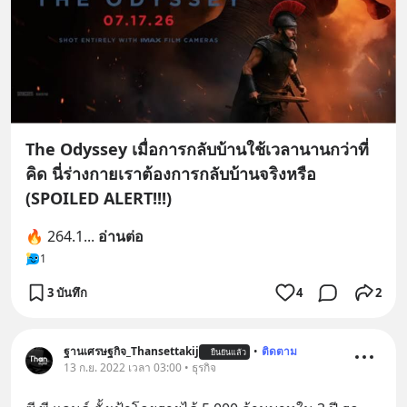
The Odyssey เมื่อการกลับบ้านใช้เวลานานกว่าที่
คิด นี่ร่างกายเราต้องการกลับบ้านจริงหรือ
(SPOILED ALERT!!!)
🔥 264.1
... 
อ่านต่อ
1
3 บันทึก
4
2
ฐานเศรษฐกิจ_Thansettakij
•
ติดตาม
ยืนยันแล้ว
13 ก.ย. 2022 เวลา 03:00 • ธุรกิจ