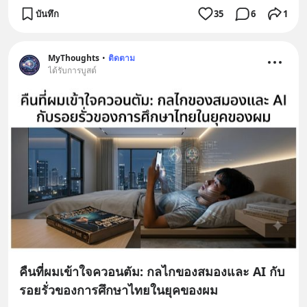
บันทึก
35
6
1
MyThoughts
•
ติดตาม
ได้รับการบูสต์
คืนที่ผมเข้าใจควอนตัม: กลไกของสมองและ AI กับ
รอยรั่วของการศึกษาไทยในยุคของผม