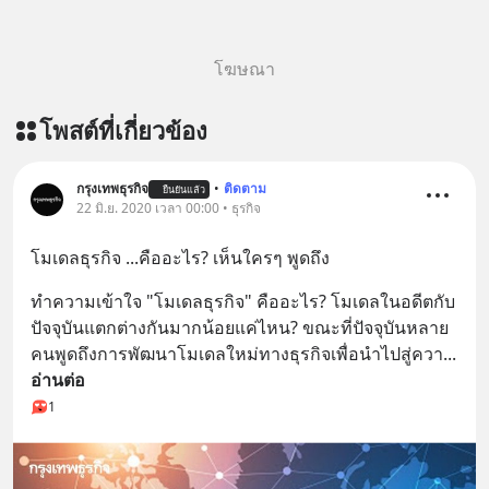
story-ep833-or-is-mysql-really-
dying/ ติดตามสาระดี ๆ อัพเดททุกวัน
ผ่าน Line OA ด.ดล Blog คลิกเลย -->
โฆษณา
https://lin.ee/aMEkyNA
========================= 📣
โพสต์ที่เกี่ยวข้อง
สนับสนุนโดย 📣
=========================
เครียด หลับยาก ผมอยากแนะนำ
กรุงเทพธุรกิจ
•
ติดตาม
ยืนยันแล้ว
22 มิ.ย. 2020 เวลา 00:00 • ธุรกิจ
ผลิตภัณฑ์เสริมอาหาร Diip CBD ช่วย
บรรเทาความเครียด ลดความวิตกกังวล
โมเดลธุรกิจ ...คืออะไร? เห็นใครๆ พูดถึง
เพิ่มการผ่อนคลาย ซึ่งช่วยให้การนอน
หลับมีประสิทธิภาพมากยิ่งขึ้น 📍 สนใจ
ทำความเข้าใจ "โมเดลธุรกิจ" คืออะไร? โมเดลในอดีตกับ
สั่งซื้อสินค้า Diip CBD 💬 LINE :
ปัจจุบันแตกต่างกันมากน้อยแค่ไหน? ขณะที่ปัจจุบันหลาย
@diipgeek 🔗 หรือกดลิงก์
คนพูดถึงการพัฒนาโมเดลใหม่ทางธุรกิจเพื่อนำไปสู่ควา
... 
https://lin.ee/U91Fzyz
อ่านต่อ
1