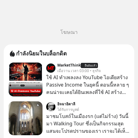
โฆษณา
กำลังนิยมในบล็อกดิต
MarketThink
ยืนยันแล้ว
เมื่อวาน เวลา 03:00 • ธุรกิจ
ใช้ AI ทำเพลงลง YouTube ไอเดียสร้าง
Passive Income ในยุคนี้ ตอนนี้หลาย ๆ
คนน่าจะเคยได้ยินเพลงที่ใช้ AI สร้าง
ผ่านหูกันมาบ้าง เช่น เพลง “ไม่มีใคร
อิจฉาอิตาลี
รู้ตัวเรา” จากช่องชื่อว่า UNHEARD
ได้รับการบูสต์
MUSIC ที่ตอนนี้มียอดรับชมกว่า 26
มาชมโบสถ์ในเมืองรก (แต่ไม่ร้าง) วันนี้
ล้านครั้งแล้ว
มา Walking Tour ซึ่งเป็นกิจกรรมสุด
แสนจะโปรดปรานของเรา เราจะได้เห็น