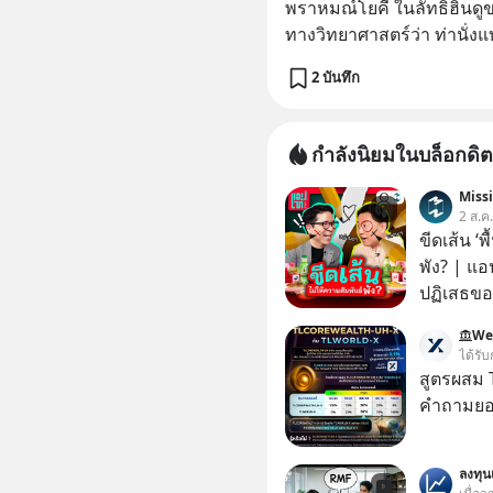
พราหมณ์โยคี ในลัทธิฮินดูข
ทางวิทยาศาสตร์ว่า ท่านั่งแ
2 บันทึก
กำลังนิยมในบล็อกดิต
Miss
2 ส.ค
ขีดเส้น ‘พ
พัง? | แอ
ปฏิเสธของ
ตั้งกำแพง
We
ไม่เคยปฏิ
ได้รับ
‘สร้างขอบเ
สูตรผสม
รอยร้าวในคว
คำถามยอด
แอปเท๋ Di
รวิศ หาญอ
ลงทุ
สวัสดิ์ จ