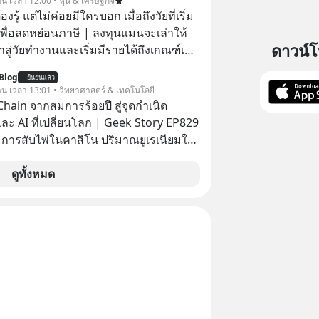
าน เวลา 12:00 • หุ้น & เศรษฐกิจ
องตัวเองและรักษาความสัมพันธ์ของคน
ต้องรู้ แต่ไม่ค่อยมีใครบอก เมื่อถึงวัยที่เริ่ม
อมกัน #boundary
เพื่อลดหย่อนภาษี | ลงทุนแมนจะเล่าให้
elopment #แอปเท๋dinnertalk
ดาวน์
ข้าสู่วัยทำงานและเริ่มมีรายได้ถึงเกณฑ์เสีย
ntothemoonpodcast
Blog
ยืนยันแล้ว
จากจะช่วยลดหย่อนภาษีได้แล้ว ยังเป็น
วาน เวลา 13:01 • วิทยาศาสตร์ & เทคโนโลยี
สร้างความมั่งคั่งระยะยาว แต่น้อยคน
hain จากสมการร้อยปี สู่จุดกำเนิด
ว่า ถ้าลงทุนใน RMF ควรรู้ อะไรบ้าง
ละ AI ที่เปลี่ยนโลก | Geek Story EP829
ไหน ทำอย่างไร ถึงจะดีกับเรา แล้วเรา
า การสับไพ่ในคาสิโน ปริมาณยูเรเนียมใน
มูลอะไรเกี่ยวกับ RMF บ้าง เพื่อให้นำไปใช้
เคลียร์ อัลกอริทึมของ Google ที่ใช้โค่น
ต่อได้จริง ๆ ลงทุนแมนจะเล่าให้ฟัง
เก่าอย่าง Yahoo และความฉลาดของ AI
ดูทั้งหมด
รที่เหมือนกัน? เชื่อหรือไม่ว่า สิ่ง
กทั้งหมดนี้ ล้วนมีจุดเริ่มต้นมาจาก “การ
น” ของนักคณิตศาสตร์ชาวรัสเซียสองคน
สมการที่เคยถูกมองว่าไร้
ม่มีประโยชน์ สู่รากฐานของเทคโนโลยี
นล้านดอลลาร์ จุดกำเนิดของสมการนี้เกิด
ย่างไร และมันเข้ามาพลิกโฉมหน้า
สตร์มนุษยชาติจนถึงยุค AI ได้อย่างไร EP