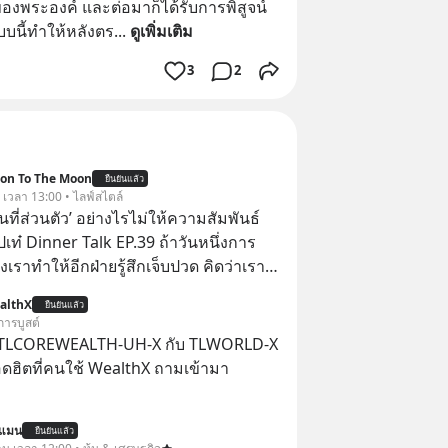
องพระองค์ และต่อมาก็ได้รับการพิสูจน์
บบนี้ทำให้หลังตร
... 
ดูเพิ่มเติม
3
2
ion To The Moon
ยืนยันแล้ว
. เวลา 13:00 • ไลฟ์สไตล์
ื้นที่ส่วนตัว’ อย่างไรไม่ให้ความสัมพันธ์
ปเท๋ Dinner Talk EP.39 ถ้าวันหนึ่งการ
เราทำให้อีกฝ่ายรู้สึกเจ็บปวด คิดว่าเรา
ใส่และมองว่าเราเห็นแก่ตัวทั้งที่เราเองก็
althX
ยืนยันแล้ว
เสธใครอย่างนี้มาก่อน แต่พอตั้งใจจะ
การบูสต์
ขต’ เพื่อตัวเองดูสักครั้ง กลับทำให้เกิด
 TLCOREWEALTH-UH-X กับ TLWORLD-X
ามสัมพันธ์เสียอย่างนั้น โดยรายการ
ฮิตที่คนใช้ WealthX ถามเข้ามา
nner Talk ในวันนี้โฮสต์ทั้ง 2 ท่าน แทป-
ุตสาหะ และ เอ๋ นิ้วกลม-สราวุธ เฮ้ง
นแมน
ะพาทุกคนไปสำรวจวิธีสร้างขอบเขตเพื่อ
ยืนยันแล้ว