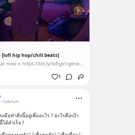
[lofi hip hop/chill beats]
🎭 | Create your lofi avatar now→ https://bit.ly/lofigirl-generator🎼 | Listen on Spotify, Apple music and more→ https://bit.ly/lofigirI-playlists🌎 | Lofi...
1
ม
 • ไลฟ์สไตล์
ือทำสิ่งนี้อยู่เพื่ออะไร ? อะไรคือเป้า
้ได้สำเร็จ ?
เพื่อครอบครัว" "เพื่อคนรัก" "เพื่อเพื่อน" 