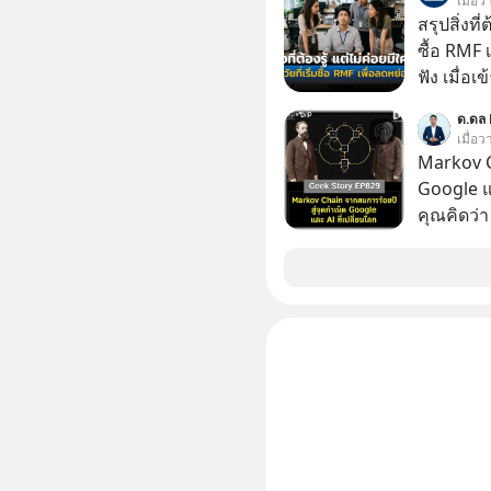
เมื่อว
รักษาใจข
สรุปสิ่งที่
รอบข้างไปพร้
ซื้อ RMF 
#selfdev
ฟัง เมื่อเ
#missio
ภาษี หลายคนมักได้รับคำแนะนำให้ลงทุนใน RMF
ด.ดล 
เพราะนอก
เมื่อ
โอกาสในการ
Markov C
นักที่จะลงลึก
Google แ
ควรดู ตรง
คุณคิดว่
ควรรู้ข้อ
ระเบิดนิว
ล้มแชมป์
ในปัจจุบัน มีอะไ
เปลี่ยนโล
ทะเลาะกั
เมื่อกว่าร้อยปีก่อน! จาก
สาระและไ
ระดับล้า
ขึ้นได้อ
ประวัติศา