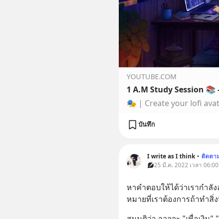
YOUTUBE.COM
1 A.M Study Session 📚 - 
บันทึก
I write as I think
•
ติดตา
25 มี.ค. 2022 เวลา 06:00
หาคำตอบให้ได้ว่าเรากำลังลงม
หมายที่เราต้องการถ้าทำสิ่งนี
สมมติว่า อาจจะ "เพื่อเงิน" "