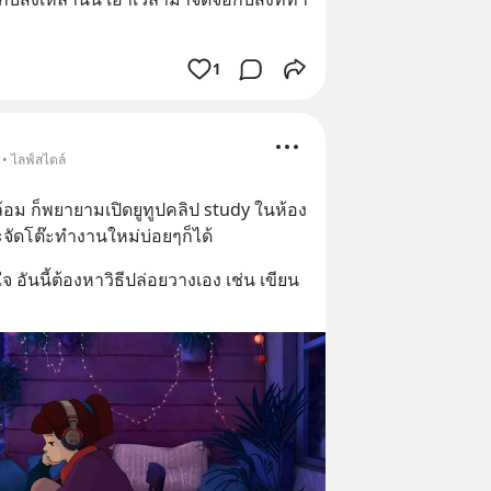
1
 • ไลฟ์สไตล์
อม ก็พยายามเปิดยูทูปคลิป study ในห้อง
จัดโต๊ะทำงานใหม่บ่อยๆก็ได้
ใจ อันนี้ต้องหาวิธีปล่อยวางเอง เช่น เขียน