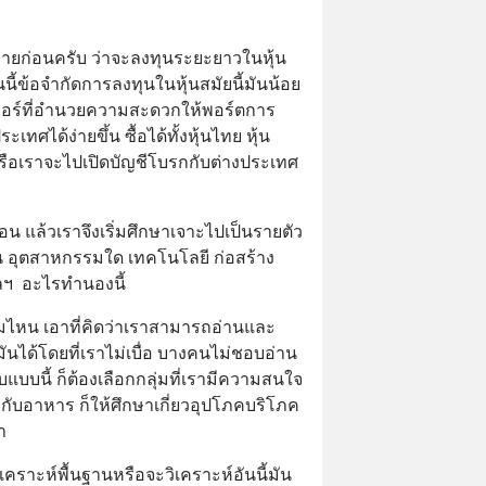
หมายก่อนครับ ว่าจะลงทุนระยะยาวในหุ้น
ี้ข้อจำกัดการลงทุนในหุ้นสมัยนี้มันน้อย
เกอร์ที่อำนวยความสะดวกให้พอร์ตการ
เทศได้ง่ายขึ้น ซื้อได้ทั้งหุ้นไทย หุ้น
 หรือเราจะไปเปิดบัญชีโบรกกับต่างประเทศ
้ก่อน แล้วเราจึงเริ่มศึกษาเจาะไปเป็นรายตัว 
น อุตสาหกรรมใด เทคโนโลยี ก่อสร้าง 
ฯ  อะไรทำนองนี้
่มไหน เอาที่คิดว่าเราสามารถอ่านและ
นได้โดยที่เราไม่เบื่อ บางคนไม่ชอบอ่าน
บแบบนี้ ก็ต้องเลือกกลุ่มที่เรามีความสนใจ
กับอาหาร ก็ให้ศึกษาเกี่ยวอุปโภคบริโภค 
า
วิเคราะห์พื้นฐานหรือจะวิเคราะห์อันนี้มัน