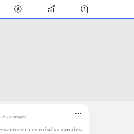
• หุ้น & เศรษฐกิจ
งทุนแบบระยะยาว ควรเริ่มต้นจากตรงไหน