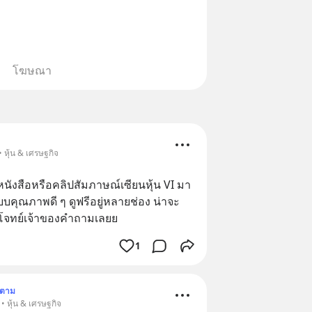
โฆษณา
 หุ้น & เศรษฐกิจ
นังสือหรือคลิปสัมภาษณ์เซียนหุ้น VI มา
บบคุณภาพดี ๆ ดูฟรีอยู่หลายช่อง น่าจะ
บโจทย์เจ้าของคำถามเลยย
1
ดตาม
• หุ้น & เศรษฐกิจ