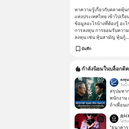
หาความรู้เกี่ยวกับตลาดหุ้นก
แห่งประเทศไทย เข้าไปเรียนรู
ข้อมูลอะไรบ้างที่ต้องรู้ อ
การลงทุน การยอมรับความเส
ลงทุน เช่น หุ้นสามัญ หุ้นกู้
...
บันทึก
กำลังนิยมในบล็อกดิต
ลงทุ
วันนี้
สรุปมหาก
พนักงาน 
ถ้าเพื่อน
ช่วยหาไฟล
SC
เดียวกัน
ได้รับ
“ธนาคารจร