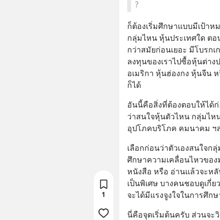
?
ก็ต้องเริ่มศึกษาแบบมีเป้า
กลุ่มไหน หุ้นประเทศใด ตอนน
กว่าสมัยก่อนเยอะ มีโบรก
ลงทุนของเราไปซื้อหุ้นต่างประ
อเมริกา หุ้นฮ่องกง หุ้นจีน
ก็ได้
อันนี้คือสิ่งที่ต้องตอบให้ได
ว่าสนใจหุ้นตัวไหน กลุ่มไห
อุปโภคบริโภค คมนาคม ฯล
เลือกก่อนว่าตัวเองสนใจกลุ
ศึกษาความเคลื่อนไหวของมั
หนังสือ หรือ อ่านแล้วจะหลั
เป็นพิเศษ บางคนชอบดูเกี่ยว
จะได้มีแรงจูงใจในการศึกษ
1
นี่คือจุดเริ่มต้นครับ ส่วนจะ