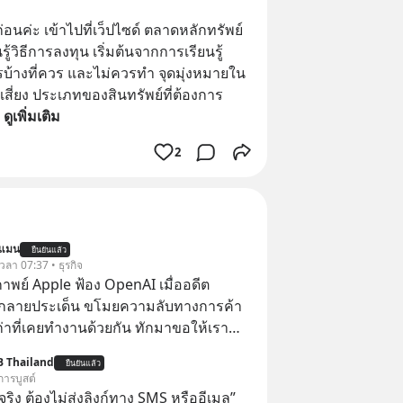
่อนค่ะ เข้าไปที่เว็ปไซด์ ตลาดหลักทรัพย์
้วิธีการลงทุน เริ่มต้นจากการเรียนรู้
ะไรบ้างที่ควร และไม่ควรทำ จุดมุ่งหมายใน
ี่ยง ประเภทของสินทรัพย์ที่ต้องการ
 
ดูเพิ่มเติม
2
นแมน
ยืนยันแล้ว
 เวลา 07:37 • ธุรกิจ
าพย์ Apple ฟ้อง OpenAI เมื่ออดีต
กลายประเด็น ขโมยความลับทางการค้า
เก่าที่เคยทำงานด้วยกัน ทักมาขอให้เรา
์งานเก่าที่เขาเคยทำไว้ ตอนยังอยู่บริษัท
B Thailand
ยืนยันแล้ว
การบูสต์
ิง ต้องไม่ส่งลิงก์ทาง SMS หรืออีเมล”