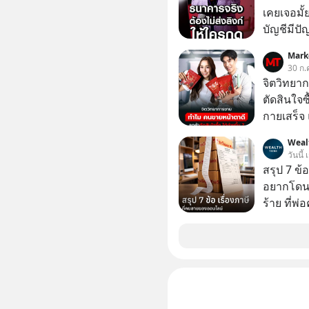
เคยเจอมั
บัญชีมีปั
อาร์โค้ดทั
Mark
หลอกลวงในค
30 ก.
กลโกง #ป้
จิตวิทยา
อย่างยั่ง
ตัดสินใจซื
#FraudEd
กายเสร็จ 
#Digita
สองร้านท
Weal
วันนี้
สรุป 7 ข้
อยากโดนภา
ร้าย ที่