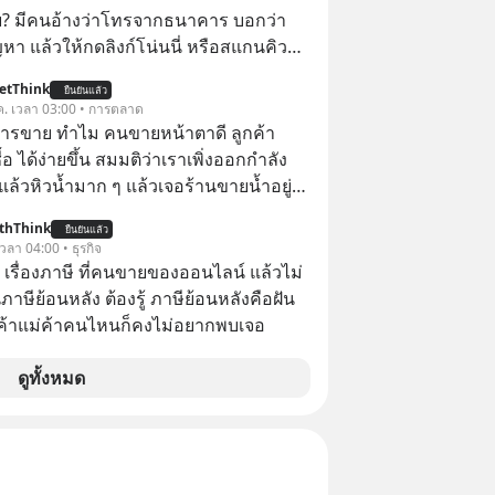
้ย? มีคนอ้างว่าโทรจากธนาคาร บอกว่า
ญหา แล้วให้กดลิงก์โน่นนี่ หรือสแกนคิว
นที มาฟัง “ป้าเก๋าเล่ากลโกง” เพื่อรู้ทันมุก
etThink
ยืนยันแล้ว
ราบความน่าเชื่อถือกันค่ะ #แก้เกม
ค. เวลา 03:00 • การตลาด
าเก๋าเล่ากลโกง #LivesSustainably #อยู่
การขาย ทำไม คนขายหน้าตาดี ลูกค้า
ยืน #CyberSecurity #ป้าเก๋า
้อ ได้ง่ายขึ้น สมมติว่าเราเพิ่งออกกำลัง
ucation #FinancialLiteracy
แล้วหิวน้ำมาก ๆ แล้วเจอร้านขายน้ำอยู่
lBankWithHumanTouch
ี่ขายของเหมือนกันทุกอย่าง
thThink
ยืนยันแล้ว
 เวลา 04:00 • ธุรกิจ
อ เรื่องภาษี ที่คนขายของออนไลน์ แล้วไม่
ษีย้อนหลัง ต้องรู้ ภาษีย้อนหลังคือฝัน
พ่อค้าแม่ค้าคนไหนก็คงไม่อยากพบเจอ
ดูทั้งหมด