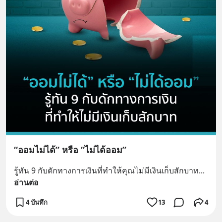
“ออมไม่ได้” หรือ “ไม่ได้ออม”
รู้ทัน 9 กับดักทางการเงินที่ทำให้คุณไม่มีเงินเก็บสักบาท
... 
อ่านต่อ
4 บันทึก
13
4