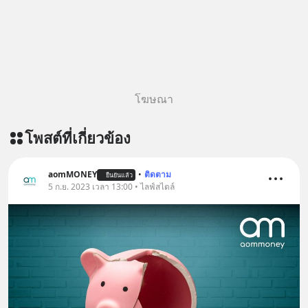
ผ่าน Youtube :
https://youtu.be/30xfW_wxa-k The
original article appeared here
https://www.tharadhol.com/geek-
story-ep826-what-happens-to-
perplexity/ ติดตามสาระดี ๆ อัพเดททุก
โฆษณา
วันผ่าน Line OA ด.ดล Blog คลิกเลย -->
https://lin.ee/aMEkyNA
โพสต์ที่เกี่ยวข้อง
========================= 📣
สนับสนุนโดย 📣
=========================
aomMONEY
•
ติดตาม
ยืนยันแล้ว
5 ก.ย. 2023 เวลา 13:00 • ไลฟ์สไตล์
เครียด หลับยาก ผมอยากแนะนำ
ผลิตภัณฑ์เสริมอาหาร Diip CBD ช่วย
บรรเทาความเครียด ลดความวิตกกังวล
เพิ่มการผ่อนคลาย ซึ่งช่วยให้การนอน
หลับมีประสิทธิภาพมากยิ่งขึ้น 📍 สนใจ
สั่งซื้อสินค้า Diip CBD 💬 LINE :
@diipgeek 🔗 หรือกดลิงก์
https://lin.ee/U91Fzyz