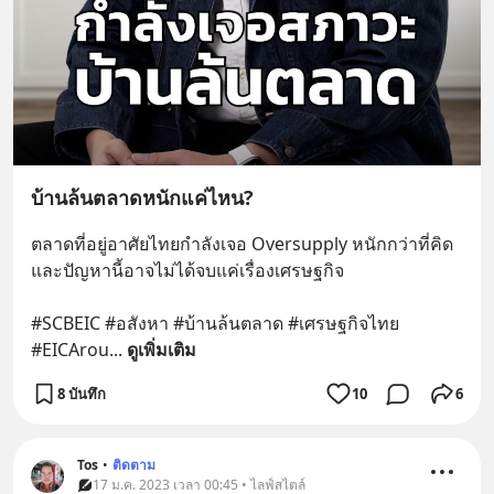
บ้านล้นตลาดหนักแค่ไหน?
ตลาดที่อยู่อาศัยไทยกำลังเจอ Oversupply หนักกว่าที่คิด 
และปัญหานี้อาจไม่ได้จบแค่เรื่องเศรษฐกิจ 
#SCBEIC #อสังหา #บ้านล้นตลาด #เศรษฐกิจไทย 
#EICArou
... 
ดูเพิ่มเติม
8 บันทึก
10
6
Tos
•
ติดตาม
17 ม.ค. 2023 เวลา 00:45 • ไลฟ์สไตล์