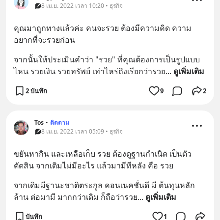
8 เม.ย. 2022 เวลา 10:20 • ธุรกิจ
คุณมาถูกทางแล้วค่ะ คนจะรวย ต้องมีความคิด ความ
อยากที่จะรวยก่อน
จากนั้นให้ประเมินคำว่า "รวย" ที่คุณต้องการเป็นรูปแบบ
ไหน รวยเงิน รวยทรัพย์ เท่าไหร่ถึงเรียกว่ารวย
... 
ดูเพิ่มเติม
2 บันทึก
9
2
Tos
•
ติดตาม
8 เม.ย. 2022 เวลา 05:09 • ธุรกิจ
ขยันหากิน และเหลือเก็บ รวย ต้องดูฐานกำเนิด เป็นตัว
ตัดสิน จากเดิมไม่มีอะไร แล้วมามีทีหลัง คือ รวย
จากเดิมมีฐานะชาติตระกูล คอนเนคชั่นดี มี ต้นทุนหลัก
ล้าน ต่อมามี มากกว่าเดิม ก็ถือว่ารวย
... 
ดูเพิ่มเติม
บันทึก
1