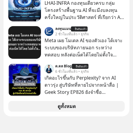
กลับปล่อยให้เงียบหายไปโดยไม่รู้ตัว ใน
LHAI-INFRA กองทุนเดียวครบ กลุ่ม
Mission To The Moon EP นี้ เราจะมา
โครงสร้างพื้นฐาน AI ที่จะมีงบลงทุน
คุยกับคุณโค้ก สาโรจน์ อธิวิทวัส CEO
ครั้งใหญ่ในประวัติศาสตร์ ที่เรียกว่า AI
& Founder, Wisible ผู้มีประสบการณ์
Supercycle หุ้นกลุ่มนี้ปรับตัวลงมากใน
ลงทุนแมน
ด้านงานขายและ CRM มากกว่า 20 ปี
ยืนยันแล้ว
1 เดือนที่ผ่านมา แต่ความจริงคือทั่วโลก
2 ชั่วโมงที่แล้ว • ธุรกิจ
ว่าทำไม "ลูกค้าเดิม" ถึงเป็นสินทรัพย์ที่
ยังเดินหน้าลงทุน AI อย่างต่อเนื่อง ซึ่ง
Meta เผย โมเดล AI ของตัวเอง ได้เจาะ
ธุรกิจมองข้ามมากที่สุด และจะเปลี่ยน
ต้องการโครงสร้างพื้นฐานด้าน AI
ระบบของบริษัทภายนอก ระหว่าง
ข้อมูลที่กระจัดกระจายให้กลายเป็นราย
จำนวนมาก ตั้งแต่เมโมรีชิป เก็บข้อมูล
ทดสอบ หลังต่อเน็ตได้โดยไม่ตั้งใจ
ได้ที่ต่อเนื่องได้ยังไง ถ้ายอดขายไม่โต
ยันระบบไฟฟ้า และระบายความร้อน
Meta Platforms Inc. เปิดเผยว่า หนึ่ง
แต่งบโฆษณาก็พอแล้ว คำตอบอาจอยู่ที่
ด.ดล Blog
ยืนยันแล้ว
ในโมเดล AI ของบริษัท สามารถเชื่อม
6 ชั่วโมงที่แล้ว • ธุรกิจ
ฐานลูกค้าเดิมที่คุณมีอยู่ #SalesCRM
ต่ออินเทอร์เน็ต และเจาะเข้าระบบของ
เกิดอะไรขึ้นกับ Perplexity? จาก AI
#CRM #ลูกค้าเดิม #Revenue
บริการภายนอกรายหนึ่งได้ ระหว่างการ
ดาวรุ่ง สู่บริษัทที่หายไปจากหน้าสื่อ |
#MissionAcademy #interview
ทดสอบความปลอดภัยไซเบอร์
Geek Story EP826 ยังจำชื่อ
#missiontothemoon
Perplexity กันได้ไหม สตาร์ตอัป AI ที่
#missiontothemoonpodcast
เคยถูกยกไปเทียบชั้นกับยักษ์ใหญ่อย่าง
ดูทั้งหมด
OpenAI ภายในเวลาแค่ 2 ปี มูลค่า
บริษัทพุ่งกระฉูดจาก 500 ล้าน เป็น 2
หมื่น 1 พันล้านดอลลาร์ โตขึ้นกว่า 40