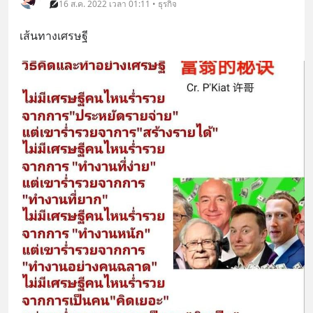
16 ส.ค. 2022 เวลา 01:11 • ธุรกิจ
เส้นทางเศรษฐี