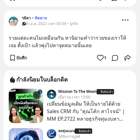
รมิดา
•
ติดตาม
8 เม.ย. 2022 เวลา 03:39 • ธุรกิจ
รวยแต่ละคนไม่เหมือนกัน หานิยามคำว่ารวยของเราให้
เจอ ตั้งเป้า แล้วพุ่งไปหาจุดหมายนั้นเลย
บันทึก
1
กำลังนิยมในบล็อกดิต
Mission To The Moon
ยืนยันแล้ว
เมื่อวาน เวลา 13:00
เปลี่ยนข้อมูลเดิม ให้เป็นรายได้ด้วย
Sales CRM กับ "คุณโค้ก สาโรจน์" |
MM EP.2722 หลายธุรกิจทุ่มงบหา
ลูกค้าใหม่ไม่หยุด ทั้งที่คนที่ซื้อของไป
ลงทุนแมน
ยืนยันแล้ว
แล้ว คือกลุ่มที่มีโอกาสซื้อซ้ำสูงที่สุด แต่
ได้รับการบูสต์