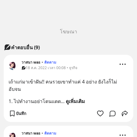
โฆษณา
คำตอบอื่น
(
9
)
วาสนา was
•
ติดตาม
18 ส.ค. 2022 เวลา 00:08 • ธุรกิจ
เถ้าแก่มาเข้าฝัน!! คนรวยเขาทำแค่ 4 อย่าง ยังไงก็ไม่
อับจน
1. ไปทำงานอย่าโดนแดด
... 
ดูเพิ่มเติม
บันทึก
วาสนา was
•
ติดตาม