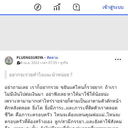
เข้าสู่ระบบ
PLUENGSURIYA
•
ติดตาม
8 เม.ย. 2022 เวลา 07:35 • ธุรกิจ
อยากจะรวยทำไงเเนะนำหน่อย ?
อย่าถามเลย  เราก็อยากรวย  ขยันแค่ไหนก็รวยยาก  ถ้าเรา
ไม่มีเงินไปต่อเงินมา  อย่าฟังเลย หาให้มาใช้ให้น้อยน่ะ  
เพราะหามามากเท่าไหร่รายจ่ายก็ตามเป็นเงาตามตัวดักหน้า
ดักหลังตลอด  ยิ่งโต  ยิ่งมีภาระ..และภาระที่ติดตัวเราตลอด
ชีวิต  คือภาระครอบครัว  ไหนจะต้องแทนคุณพ่อแม่..ไหนจะ
ครอบครัวที่ต้องสร้างเอง  ลูก/สามีภรรยา..และยังค่าใช้สังคม