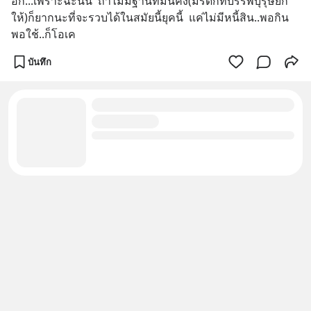
อีก...เพราะฉะนั้น  ถ้าไม่มีฐานที่มั่นคง(มรดกที่บรรพบุรุษยก
ให้)ก็ยากนะที่จะรวบได้ในสมัยนี้ยุคนี้  แค่ไม่มีหนี้สิน..พอกิน
พอใช้..ก็โอเค
บันทึก