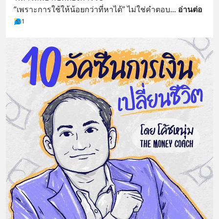
“เพราะการใช้ให้น้อยกว่าที่หาได้” ไม่ใช่คำตอบ
... 
อ่านต่อ
1