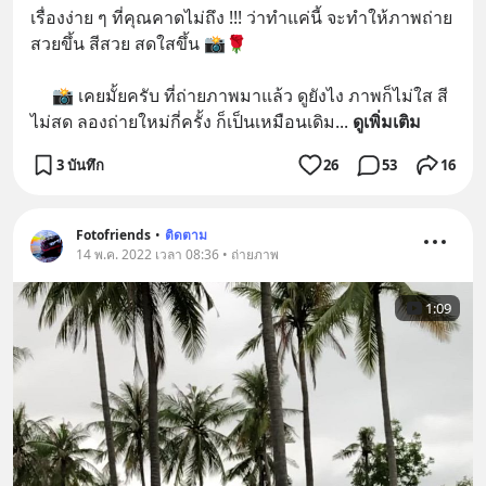
เรื่องง่าย ๆ ที่คุณคาดไม่ถึง !!! ว่าทำแค่นี้ จะทำให้ภาพถ่าย 
สวยขึ้น สีสวย สดใสขึ้น 📸🌹
     📸 เคยมั้ยครับ ที่ถ่ายภาพมาแล้ว ดูยังไง ภาพก็ไม่ใส สี
ไม่สด ลองถ่ายใหม่กี่ครั้ง ก็เป็นเหมือนเดิม
... 
ดูเพิ่มเติม
3 บันทึก
26
53
16
Fotofriends
•
ติดตาม
14 พ.ค. 2022 เวลา 08:36 • ถ่ายภาพ
1:09