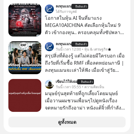
ว่าถ้าเรามีกำไร 100,000 บาท
ลงทุนแมน
ยืนยันแล้ว
ได้รับการบูสต์
โอกาสในหุ้น AI จีนที่มาแรง
MEGA10AICHINA คัดเลือกหุ้นใหม่ 9
ตัว เข้ากองทุน.. ครอบคลุมทั้งซัปพลาย
เชน AI จีน พิเศษ ช่วง 3 - 19 ส.ค. 69 มี
ลงทุนแมน
ยืนยันแล้ว
โปรโมชัน ลด 50% ค่าธรรมเนียมซื้อ |
วันนี้ เวลา 12:00 • หุ้น & เศรษฐกิจ
ยอด 2 ล้านบาทขึ้นไป ฟรีค่าธรรมเนียม
สรุปสิ่งที่ต้องรู้ แต่ไม่ค่อยมีใครบอก เมื่อ
ซื้อ
ถึงวัยที่เริ่มซื้อ RMF เพื่อลดหย่อนภาษี |
ลงทุนแมนจะเล่าให้ฟัง เมื่อเข้าสู่วัย
ทำงานและเริ่มมีรายได้ถึงเกณฑ์เสีย
เขียนไว้ให้เธอ
ยืนยันแล้ว
ภาษี หลายคนมักได้รับคำแนะนำให้
วันนี้ เวลา 05:55 • ความคิดเห็น
ลงทุนใน RMF เพราะนอกจากจะช่วยลด
มนุษย์รุ่นสุดท้ายที่ถูกเลี้ยงโดยมนุษย์
หย่อนภาษีได้แล้ว ยังเป็นโอกาสในการ
เมื่อวานผมชวนเพื่อนๆไปดูหนังเรื่อง
สร้างความมั่งคั่งระยะยาว แต่น้อยคน
จดหมายรักถึงอาม่า หนังแต้จิ๋วที่กำลัง
นักที่จะลงลึกว่า ถ้าลงทุนใน RMF ควรรู้
โด่งดังทั่วโลกอยู่ในตอนนี้ เหตุเกิดจาก
อะไรบ้าง ควรดู ตรงไหน ทำอย่างไร ถึง
ป๊าผมเห็นโปสเตอร์หนังเรื่องนี้หลาย
ดูทั้งหมด
จะดีกับเรา แล้วเราควรรู้ข้อมูลอะไร
เดือนก่อนและอยากดูมาก ด้วยเพราะว่า