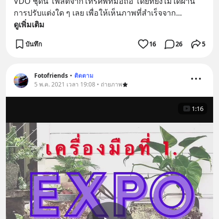
VDO ชุดนี้ โพสต์จากโทรศัพท์มือถือ โดยที่ยังไม่ได้ผ่าน
การปรับแต่งใด ๆ เลย เพื่อให้เห็นภาพที่สำเร็จจาก
... 
ดูเพิ่มเติม
บันทึก
16
26
5
Fotofriends
•
ติดตาม
5 พ.ค. 2021 เวลา 19:08 • ถ่ายภาพ
1:16