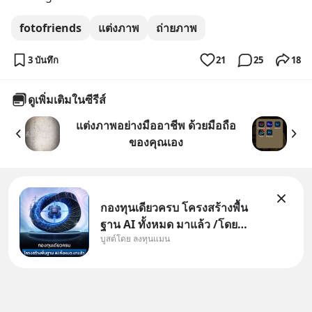
fotofriends
แต่งภาพ
ถ่ายภาพ
3 บันทึก
21
25
18
ดูเพิ่มเติมในซีรีส์
แต่งภาพอย่างมืออาชีพ ด้วยมือถือ
ของคุณเอง
กองทุนเดียวครบ โครงสร้างพื้น
ฐาน AI ทั้งหมด มาแล้ว /โดย
บูสต์โดย ลงทุนแมน
ลงทุนแมน AI Supercycle คือช่วง
เวลาที่เทคโนโลยีปัญญาประดิษฐ์
จะกลายเป็นตัวขับเคลื่อนหลัก ของ
การเติบโตทางเศรษฐกิจ และวิถี
ชีวิตของผู้คนอย่างยาวนานต่