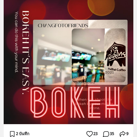
2 บันทึก
23
35
9