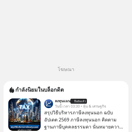
โฆษณา
กำลังนิยมในบล็อกดิต
ลงทุนแมน
ยืนยันแล้ว
วันนี้ เวลา 03:30 • หุ้น & เศรษฐกิจ
สรุปวิธีบริหารภาษีลงทุนนอก ฉบับ
อัปเดต 2569 ภาษีลงทุนนอก คิดตาม
ฐานภาษีบุคคลธรรมดา นั่นหมายความ