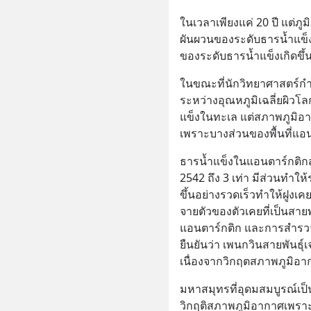
ในเวลาเพียงแค่ 20 ปี แต่ภ
ผันผวนของระดับธารน้ำแข็
ของระดับธารน้ำแข็งเกิดขึ้น
ในขณะที่นักวิทยาศาสตร์กำ
ระหว่างอุณหภูมิเฉลี่ยผิวโล
แข็งในทะเล แต่สภาพภูมิอ
เพราะบางส่วนของพื้นที่แอนตา
ธารน้ำแข็งในแอนตาร์กติกสู
2542 ถึง 3 เท่า มีส่วนทำให้
ขึ้นอย่างรวดเร็วทำให้ฝูง
จายตัวของตัวเคยที่เป็นสาย
แอนตาร์กติก และการสำรวจพ
ยืนยันว่า เพนกวินสายพันธุ
เนื่องจากวิกฤตสภาพภูมิอา
มหาสมุทรที่อุดมสมบูรณ์เ
วิกฤติสภาพภูมิอากาศเพราะ