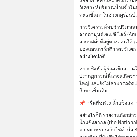
วิเคราะห์ปริมาณน้ำแข็งใน
ทะเลขั้นต่ำในช่วงฤดูร้อนปี
การวิเคราะห์พบว่าปริมาณน้
จากอามุนด์เซน ซี โลว์ (
อากาศต่ำที่อยู่ทางตอนใต้
ของแอนตาร์กติกาตะวันตก 
อย่างผิดปกติ
หยางชิงหัว ผู้ร่วมเขียนงาน
ปรากฏการณ์นี้น่าจะเกิด
ใหญ่ และยังไม่สามารถตัดป
ศึกษาเพิ่มเติม
📌 กรีนพีซห่วง น้ำแข็งลด
อย่างไรก็ดี รายงานดังกล่า
น้ำแข็งสากล (the National 
มาเผยแพร่บนเว็บไซต์ เมื่อ 3
ดาวเทียมที่บันทึกได้พบว่า