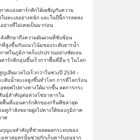
ูมิภาคแอนตาร์กติกได้เผชิญกับความ
งในทะเลอย่างหนัก และในปีนี้การลดลง
อย่างที่ไม่เคยเป็นมาก่อน
ลังศึกษาถึงความผันผวนที่ซับซ้อน
กที่สูงขึ้นกับแนวโน้มของระดับธารน้ำ
ากาศในภูมิภาคก็แปรปรวนอย่างชัดเจน 
ร์กติกอุ่นขึ้นเร็วกว่าพื้นที่อื่น ๆ ในโลก
ญเสียมวลไปเร็วกว่าในช่วงปี 2534 – 
ระดับน้ำทะเลสูงขึ้นทั่วโลก การที่โลกร้อน
เคยอพยพไปทางทางใต้มากขึ้น ลดการกระ
พันธุ์สำคัญต่อห่วงโซ่อาหารใน
ื้นที่แอนตาร์กติกของกรีนพีซล่าสุด
์เจนทูกำลังขยายฝูงไปทางใต้ของภูมิภาค
กาศ
ป็นกุญแจสำคัญที่ช่วยลดผลกระทบของ
มหาสมุทรนั้นช่วยกักเก็บคาร์บอนจาก