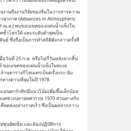
้รายงานถึงงานวิจัยของจีนในวารสารความ
รรยากาศ (Advances in Atmospheric 
(19 เม.ย.) พบขอบเขตของแผ่นน้ำแข็งใน
ตขั้วโลกใต้ แตะระดับต่ำสุดเป็น
ธ์ ซึ่งถือเป็นการทำสถิติดังกล่าวครั้งที่ 
่อวันที่ 25 ก.พ. หรือไม่กี่วันหลังจากสิ้น
ต้ ขอบเขตของแผ่นน้ำแข็งในทะเล
ล้านตารางกิโลเมตรเป็นครั้งแรก นับ
วโลกทางดาวเทียมในปี 1978
ลแอนตาร์กติกมีแนวโน้มเพิ่มขึ้นเล็กน้อย
ั้งแต่ช่วงปลายทศวรรษ 1970 สวนทางกับ
ที่ลดลงอย่างรวดเร็ว ซึ่งเป็นผลจากภาวะ
ซุนยัตเซ็น และห้องปฏิบัติการ
งทะเลตอนใต้กว่างตง (จูไห่) ใช้การ