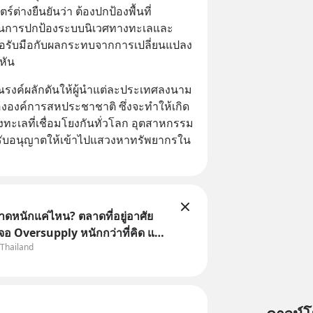
ต่างยืนยันว่า ต้องปกป้องพื้นที่
ในการปกป้องระบบนิเวศทางทะเลและ
พื่อรับมือกับผลกระทบจากการเปลี่ยนแปลง
หัน
รณรงค์ผลักดันให้ผู้นำแต่ละประเทศลงนาม
งค์การสหประชาชาติ ซึ่งจะทำให้เกิด
งทะเลที่เชื่อมโยงกันทั่วโลก อุตสาหกรรม
้รับอนุญาตให้เข้าไปแสวงหาทรัพยากรใน
าดหนักแค่ไหน? ตลาดที่อยู่อาศัย
จอ Oversupply หนักกว่าที่คิด และ
 Thailand
จไม่ได้จบแค่เรื่องเศรษฐกิจ
อสังหา #บ้านล้นตลาด #เศรษฐกิจ
ound #SCBThailand สามารถดู