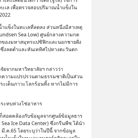
ทะเล เพื่อตรวจสอบปริมาณน้ำแข็งใน
 2022
ำแข็งในทะเลที่ลดลง ส่วนหนึ่งมีสาเหตุ
Amundsen Sea Low) ศูนย์กลางความกด
สุดของมหาสมุทรแปซิฟิกและนอกชายฝั่ง
ซึ่งลดต่ำและหันเหทิศไปทางตะวันตก
วิจัยจากมหาวิทยาลัยฯ กล่าวว่า 
จากความแปรปรวนตามธรรมชาติเป็นส่วน
ระเด็นภาวะโลกร้อนทิ้ง หากไม่มีการ
 กระทบห่วงโซ่อาหาร
วก็สอดคล้องกับข้อมูลจากศูนย์ข้อมูลธาร
Sea Ice Data Center) ซึ่งกรีนพีซ ได้นำ
 มี.ค.65 โดยระบุว่าในปีนี้ จากข้อมูล
ธารน้ำแข็งในทะเลแอนตาร์กติกจะอยู่ใน