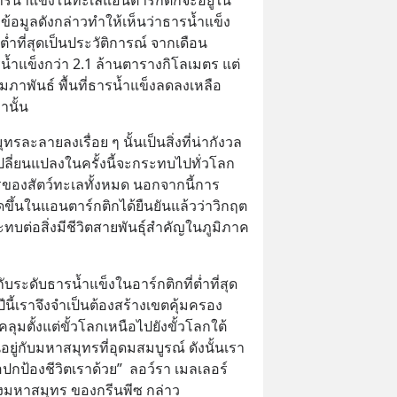
กข้อมูลดังกล่าวทำให้เห็นว่าธารน้ำแข็ง
ต่ำที่สุดเป็นประวัติการณ์ จากเดือน
รน้ำแข็งกว่า 2.1 ล้านตารางกิโลเมตร แต่
 กุมภาพันธ์ พื้นที่ธารน้ำแข็งลดลงเหลือ 
านั้น
ละลายลงเรื่อย ๆ นั้นเป็นสิ่งที่น่ากังวล 
ี่ยนแปลงในครั้งนี้จะกระทบไปทั่วโลก 
ของสัตว์ทะเลทั้งหมด นอกจากนี้การ
ดขึ้นในแอนตาร์กติกได้ยืนยันแล้วว่าวิกฤต
บต่อสิ่งมีชีวิตสายพันธุ์สำคัญในภูมิภาค
ับระดับธารน้ำแข็งในอาร์กติกที่ต่ำที่สุด
ีนี้เราจึงจำเป็นต้องสร้างเขตคุ้มครอง
มตั้งแต่ขั้วโลกเหนือไปยังขั้วโลกใต้ 
ยู่กับมหาสมุทรที่อุดมสมบูรณ์ ดังนั้นเรา
กป้องชีวิตเราด้วย”  ลอว์รา เมลเลอร์ 
มหาสมุทร ของกรีนพีซ กล่าว