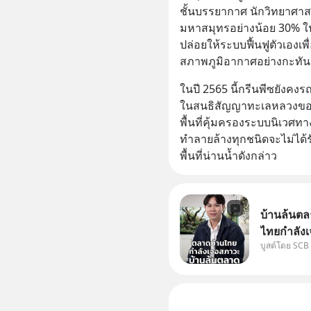
ชั้นบรรยากาศ นักวิทยาศาสตร์
มหาสมุทรอย่างน้อย 30% 
ปล่อยให้ระบบฟื้นฟูตัวเองเ
สภาพภูมิอากาศอย่างกะทัน
ในปี 2565 นี้กรีนพีซยังคง
ในสนธิสัญญาทะเลหลวงของอ
พื้นที่คุ้มครองระบบนิเวศทา
ทำลายล้างทุกชนิดจะไม่ได
พื้นที่น่านน้ำดังกล่าว
บ้านล้นตล
ไทยกำลังเ
บูสต์โดย SCB
ปัญหานี้อา
#SCBEIC #
ไทย #EICAr
คลิปท