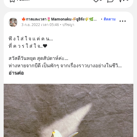
🍁กาลและเวลา🌷Mamonaku🍜ยูอิจัง🌾🌿🐶🐱
•
ติดตาม
3 ก.ย. 2022 เวลา 05:46 • ปรัชญา
พึ ง ใ ส่ ใ จ แ ค่ ค น...
ที่ ค ว ร ใ ส่ ใ จ..❤️
สวัสดีวันหยุด สุดสัปดาห์ค่ะ...
ห่างหายจากบีดี เป็นพักๆ จากเรื่องราวบางอย่างในชีวิ
... 
อ่านต่อ