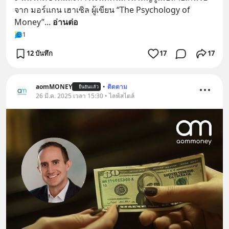
จาก มอร์แกน เฮาเซิล ผู้เขียน “The Psychology of 
Money”
... 
อ่านต่อ
1
12 บันทึก
17
17
aomMONEY
•
ติดตาม
ยืนยันแล้ว
26 มี.ค. 2025 เวลา 15:30 • ไลฟ์สไตล์