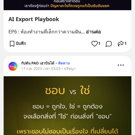
AI Export Playbook
EP6 : ห้องทำงานที่เล็กกว่าความฝัน
... 
อ่านต่อ
บันทึก
1
1
กัปตัน PAO เฮาบินได้
•
ติดตาม
17 ก.พ. 2023 เวลา 03:03 • ปรัชญา