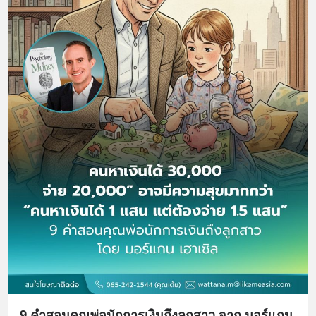
9 คำสอนคุณพ่อนักการเงินถึงลูกสาว จาก มอร์แกน