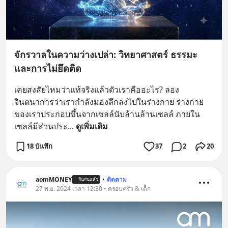
จักรวาลในความว่างเปล่า: วิทยาศาสตร์ ธรรมะ
และการไม่ยึดติด
เคยสงสัยไหมว่าแท้จริงแล้วตัวเราคืออะไร? ลอง
จินตนาการว่าเรากำลังมองลึกลงไปในร่างกาย ร่างกาย
ของเราประกอบขึ้นจากเซลล์นับล้านล้านเซลล์ ภายใน
เซลล์มีส่วนประ
... 
ดูเพิ่มเติม
18 บันทึก
37
2
20
aomMONEY
•
ติดตาม
ยืนยันแล้ว
27 พ.ย. 2024 เวลา 12:30 • ครอบครัว & เด็ก