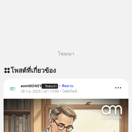
@diipgeek 🔗 หรือกดลิงก์
https://lin.ee/U91Fzyz
โฆษณา
โพสต์ที่เกี่ยวข้อง
aomMONEY
•
ติดตาม
ยืนยันแล้ว
28 ก.ย. 2025 เวลา 15:00 • ไลฟ์สไตล์