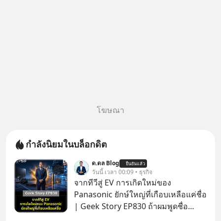
โฆษณา
กำลังนิยมในบล็อกดิต
ด.ดล Blog
ยืนยันแล้ว
วันนี้ เวลา 00:09 • ธุรกิจ
จากทีวีสู่ EV การเกิดใหม่ของ
Panasonic ยักษ์ใหญ่ที่เกือบเหลือแค่ชื่อ
| Geek Story EP830 ถ้าผมพูดชื่อ
Panasoni คุณนึกถึงอะไร? ทีวี, ตู้เย็น,