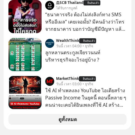
SCB Thailand
ยืนยันแล้ว
ถ่านไฟฉาย? ถ้าคุณยังคิดแบบนั้น แสดง
ได้รับการบูสต์
ว่าคุณกำลังพลาดเรื่องราวการ
“ธนาคารจริง ต้องไม่ส่งลิงก์ทาง SMS
‘Rebranding’ ที่ดุเดือดที่สุดใน
หรืออีเมล” เคยเจอมั้ย? มีคนอ้างว่าโทร
ประวัติศาสตร์ญี่ปุ่น! รู้หรือไม่ว่า ในวันที่
จากธนาคาร บอกว่าบัญชีมีปัญหา แล้ว
พวกเขาขาดทุนย่อยยับเกือบ 3 แสนล้าน
ให้กดลิงก์โน่นนี่ หรือสแกนคิวอาร์โค้ด
WealthThink
บาท Panasonic ตัดสินใจหักดิบ ทิ้ง
ยืนยันแล้ว
ทันที มาฟัง “ป้าเก๋าเล่ากลโกง” เพื่อรู้ทัน
วันนี้ เวลา 04:00 • ธุรกิจ
ตลาดเครื่องใช้ไฟฟ้าที่สู้ B2C ไม่ไหว
มุกหลอกลวงในคราบความน่าเชื่อถือ
ลูกหลานตระกูลเจียรวนนท์
แล้วหันไปเดิมพันครั้งใหญ่กับ Tesla
กันค่ะ #แก้เกมกลโกง #ป้าเก๋าเล่ากล
บริหารธุรกิจอะไรอยู่บ้าง ?
และ Software Solutions จนวันนี้พวก
โกง #LivesSustainably #อยู่อย่าง
เขากลายเป็นกระดูกสันหลังของ
ยั่งยืน #CyberSecurity #ป้าเก๋า
อุตสาหกรรม EV โลกไปแล้ว… พวกเขา
MarketThink
#FraudEducation #FinancialLiteracy
ยืนยันแล้ว
วันนี้ เวลา 03:00 • ธุรกิจ
ทำได้อย่างไร เลือกฟังกันได้เลยนะครับ
#DigitalBankWithHumanTouch
ใช้ AI ทำเพลงลง YouTube ไอเดียสร้าง
อย่าลืมกด Follow ติดตาม PodCast
Passive Income ในยุคนี้ ตอนนี้หลาย ๆ
ช่อง Geek Forever’s Podcast ของผม
คนน่าจะเคยได้ยินเพลงที่ใช้ AI สร้าง
กันด้วยนะครับ 🎧 ฟังผ่าน Spotify :
ผ่านหูกันมาบ้าง เช่น เพลง “ไม่มีใคร
https://tinyurl.com/mr39sd7c 🎧 ฟัง
รู้ตัวเรา” จากช่องชื่อว่า UNHEARD
ดูทั้งหมด
ผ่าน Apple Podcast :
MUSIC ที่ตอนนี้มียอดรับชมกว่า 26
https://tinyurl.com/rnca48jp 🎧 ฟัง
ล้านครั้งแล้ว