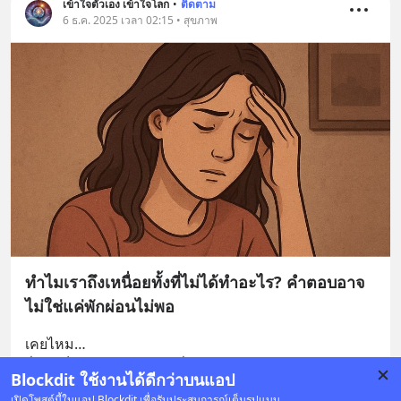
เข้าใจตัวเอง เข้าใจโลก
•
ติดตาม
6 ธ.ค. 2025 เวลา 02:15 • สุขภาพ
ทำไมเราถึงเหนื่อยทั้งที่ไม่ได้ทำอะไร? คำตอบอาจ
ไม่ใช่แค่พักผ่อนไม่พอ
เคยไหม…
ตื่นมาก็รู้สึกเพลียเหมือนเพิ่งผ่านศึกใหญ่
Blockdit ใช้งานได้ดีกว่าบนแอป
ทั้งที่ร่างกายก็ไม่ได้ทำอะไรมากมาย
... 
อ่านต่อ
เปิดโพสต์นี้ในแอป Blockdit เพื่อรับประสบการณ์เต็มรูปแบบ