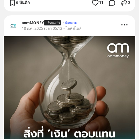
6 บันทึก
11
2
aomMONEY
•
ติดตาม
ยืนยันแล้ว
18 ก.ค. 2025 เวลา 05:12 • ไลฟ์สไตล์