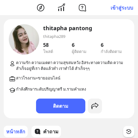
เข้าสู่ระบบ
thitapha pantong
thitapha289
58
6
6
โพสต์
ผู้ติดตาม
กำลังติดตาม
ความรัก ความเมตตา ความสุขสมหวัง อิสระทางความคิด ความ
ติดตาม
หน้าหลัก
คำถาม