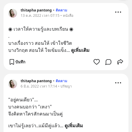
thitapha pantong
•
ติดตาม
13 ต.ค. 2022 เวลา 07:15 • หนังสือ
◉ เวลาให้ความรู้และบทเรียน ◉
.
บางเรื่องราว สอนให้ เข้าใจชีวิต
บางวิกฤต สอนให้ ใจเข้มแข็ง
... 
ดูเพิ่มเติม
บันทึก
thitapha pantong
•
ติดตาม
6 มิ.ย. 2022 เวลา 17:14 • ปรัชญา
"อยู่คนเดียว"...
บางคนบอกว่า "เหงา"
จึงคิดหาใครสักคนมาเป็นคู่
เขาไม่รู้เลยว่า..แม้มีคู่แล้ว
... 
ดูเพิ่มเติม