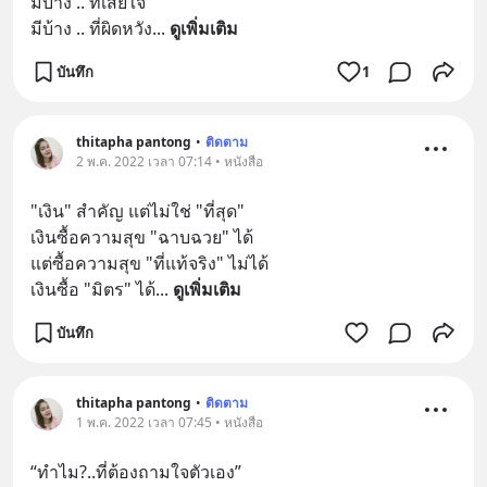
มีบ้าง .. ที่เสียใจ
มีบ้าง .. ที่ผิดหวัง
... 
ดูเพิ่มเติม
บันทึก
1
thitapha pantong
•
ติดตาม
2 พ.ค. 2022 เวลา 07:14 • หนังสือ
"เงิน" สำคัญ แต่ไม่ใช่ "ที่สุด"
เงินซื้อความสุข "ฉาบฉวย" ได้
แต่ซื้อความสุข "ที่แท้จริง" ไม่ได้
เงินซื้อ "มิตร" ได้
... 
ดูเพิ่มเติม
บันทึก
thitapha pantong
•
ติดตาม
1 พ.ค. 2022 เวลา 07:45 • หนังสือ
“ทำไม?..ที่ต้องถามใจตัวเอง”