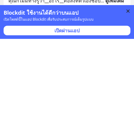
คุณก็ไม่มีทางรู้ว่า__อะไร__คือสิ่งที่ตัวเองชอบ
... 
ดูเพิ่มเติม
Blockdit ใช้งานได้ดีกว่าบนแอป
บันทึก
เปิดโพสต์นี้ในแอป Blockdit เพื่อรับประสบการณ์เต็มรูปแบบ
เปิดผ่านแอป
thitapha pantong
•
ติดตาม
18 เม.ย. 2022 เวลา 00:36 • หนังสือ
วิธีทำให้ตัวเองมีความสุข
- เลิกยุ่งเรื่องคนอื่นที่ไม่เกี่ยวกับเรา
- เรื่องไหนทำให้ไม่สบายใจ ก็อย่าไปรับรู้
- ลดการคาดหวัง อย่าเอาความสุขไปฝากไว้กับใคร
... 
ดูเพิ่มเติม
บันทึก
thitapha pantong
•
ติดตาม
16 เม.ย. 2022 เวลา 13:26 • หนังสือ
มือ…ที่มีค่า