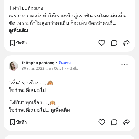
1.ทำไม..ต้องเก่ง
เพราะความเก่ง ทำให้เราเหนือคู่แข่งขัน จนโดดเด่นเห็น
ชัด เพราะถ้าไม่สูงกว่าคนอื่น ก็จะเห็นชัดกว่าคนอื่
... 
ดูเพิ่มเติม
บันทึก
thitapha pantong
•
ติดตาม
30 เม.ย. 2022 เวลา 06:51 • หนังสือ
“เห็น” ทุกเรื่อง . . , 🙈
ใช่ว่าจะดีเสมอไป
“ได้ยิน” ทุกเรื่อง . . ,🙉
ใช่ว่าจะดีเสมอไป
... 
ดูเพิ่มเติม
บันทึก