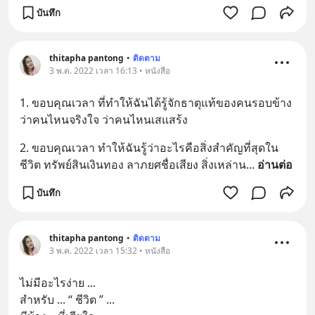
บันทึก
thitapha pantong
•
ติดตาม
3 พ.ค. 2022 เวลา 16:13 • หนังสือ
1. ขอบคุณเวลา ที่ทำให้ฉันได้รู้จักธาตุแท้ของคนรอบข้าง 
ว่าคนไหนจริงใจ ว่าคนไหนเสแสร้ง
2. ขอบคุณเวลา ทำให้ฉันรู้ว่าอะไรคือสิ่งสำคัญที่สุดใน
ชีวิต ทรัพย์สินเงินทอง ลาภยศชื่อเสียง สิ่งเหล่าน
... 
อ่านต่อ
บันทึก
thitapha pantong
•
ติดตาม
3 พ.ค. 2022 เวลา 15:32 • หนังสือ
ไม่มีอะไรง่าย ...
สำหรับ ... “ ชีวิต ” ...