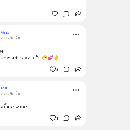
ิดตาม
• ความคิดเห็น
ิด
ัยเลข๘ อย่างสะดวกใจ 😷💕✌️
2
ดตาม
• ความคิดเห็น
ซอมบี้สนุกเลยละ
1