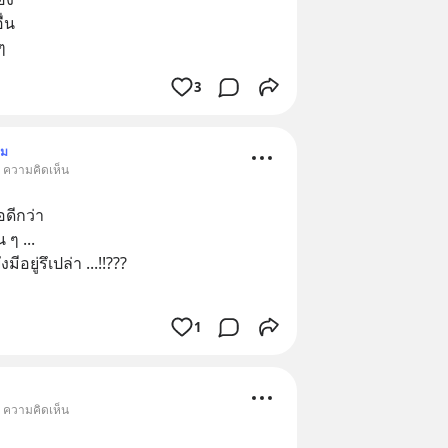
่น
ๆ
3
าม
• ความคิดเห็น
อดีกว่า
 ๆ ...
งมีอยู่รึเปล่า ...!!???
1
• ความคิดเห็น