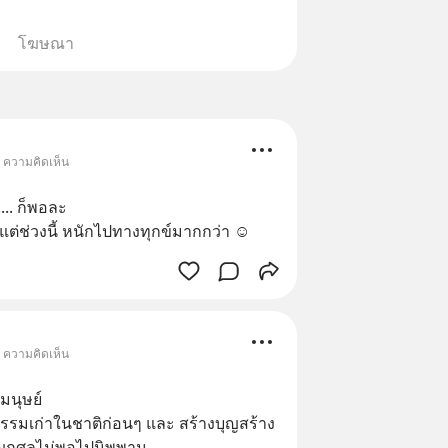
โฆษณา
• ความคิดเห็น
.. ก็พอละ 
 แต่ช่วงนี้ หนักไปทางทุกข์มากกว่า ☺️
• ความคิดเห็น
มนุษย์
รมเก่าในชาติก่อนๆ และ สร้างบุญสร้าง
ุญกุศลไม่พอไปนิพพาน 