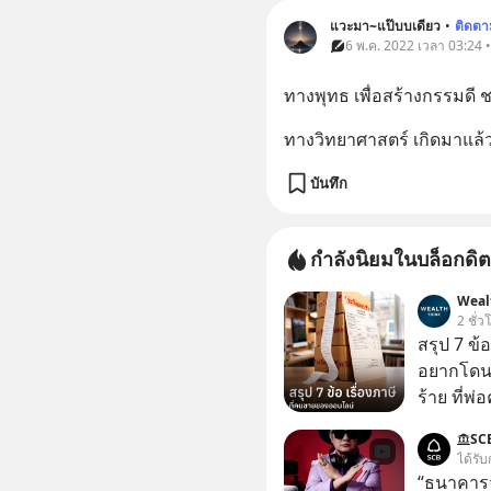
แวะมา~แป๊บบเดียว
•
ติดตา
6 พ.ค. 2022 เวลา 03:24 
ทางพุทธ เพื่อสร้างกรรมดี 
ทางวิทยาศาสตร์ เกิดมาแล้
บันทึก
กำลังนิยมในบล็อกดิต
Weal
2 ชั่ว
สรุป 7 ข้
อยากโดนภา
ร้าย ที่
SC
ได้รับ
“ธนาคารจร