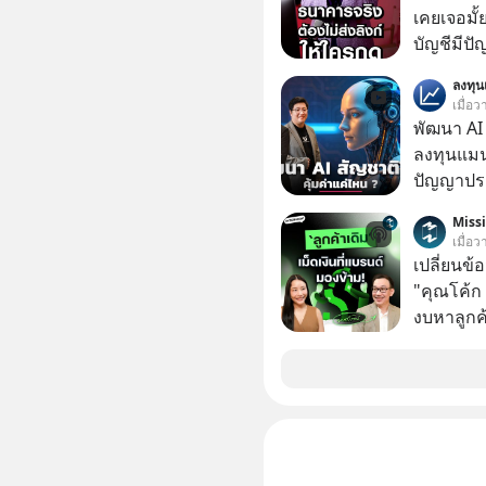
เคยเจอมั
บัญชีมีปั
อาร์โค้ดทั
ลงทุ
หลอกลวงในค
เมื่อ
กลโกง #ป้
พัฒนา AI 
อย่างยั่ง
ลงทุนแมน
#FraudEd
ปัญญาประด
#Digita
“ThaiLLM” เพื่อให้คนไทยมีโครงสร้างพื้น
Miss
AI ที่เข
เมื่อ
เป็นอย่างดี คำถามคือ การลงมือพัฒนา A
เปลี่ยนข้
ประเทศจะ
"คุณโค้ก
ThaiLLM 
งบหาลูกค้
ธุรกิจไทย แล
กลุ่มที่มี
เรื่องนี้ผ
หายไปโดยไม่รู้ตัว ใน M
เชี่ยวชา
นี้ เราจะ
ประดิษฐ์ และคุณปฏิภาณ ประเสริฐสม ผู้จัดการ
Founder,
โครงการ
และ CRM ม
เป็นสินทร