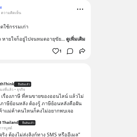
ม
• ความคิดเห็น
ชดใช้กรรมเก่า
ว หายใจก็อยู่ไปจนหมดอายุขัย
... 
ดูเพิ่มเติม
1
thThink
ยืนยันแล้ว
โมงที่แล้ว • ธุรกิจ
อ เรื่องภาษี ที่คนขายของออนไลน์ แล้วไม่
ษีย้อนหลัง ต้องรู้ ภาษีย้อนหลังคือฝัน
พ่อค้าแม่ค้าคนไหนก็คงไม่อยากพบเจอ
B Thailand
ยืนยันแล้ว
การบูสต์
ิง ต้องไม่ส่งลิงก์ทาง SMS หรืออีเมล”