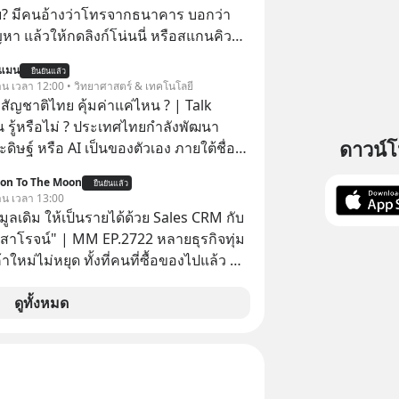
้ย? มีคนอ้างว่าโทรจากธนาคาร บอกว่า
ญหา แล้วให้กดลิงก์โน่นนี่ หรือสแกนคิว
นที มาฟัง “ป้าเก๋าเล่ากลโกง” เพื่อรู้ทันมุก
นแมน
ยืนยันแล้ว
ราบความน่าเชื่อถือกันค่ะ #แก้เกม
วาน เวลา 12:00 • วิทยาศาสตร์ & เทคโนโลยี
าเก๋าเล่ากลโกง #LivesSustainably #อยู่
สัญชาติไทย คุ้มค่าแค่ไหน ? | Talk
ยืน #CyberSecurity #ป้าเก๋า
 รู้หรือไม่ ? ประเทศไทยกำลังพัฒนา
ucation #FinancialLiteracy
ดาวน์
ิษฐ์ หรือ AI เป็นของตัวเอง ภายใต้ชื่อ
lBankWithHumanTouch
ฐานด้าน
ion To The Moon
ยืนยันแล้ว
้าใจภาษาไทย และบริบททางสังคมไทยได้
วาน เวลา 13:00
I ของ
อมูลเดิม ให้เป็นรายได้ด้วย Sales CRM กับ
คุ้มค่าแค่ไหน ? และหลังจากนำ
 สาโรจน์" | MM EP.2722 หลายธุรกิจทุ่ม
มาใช้จริง จะเกิดอะไรขึ้นกับสังคมไทย
าใหม่ไม่หยุด ทั้งที่คนที่ซื้อของไปแล้ว คือ
ะเศรษฐกิจไทยบ้าง ? ร่วมวิเคราะห์
โอกาสซื้อซ้ำสูงที่สุด แต่กลับปล่อยให้เงียบ
่านมุมมองของ ดร.อภิวดี ปิยธรรมรงค์ ผู้
ission To The Moon EP
ดูทั้งหมด
ญอาวุโสด้านบูรณาการข้อมูลและปัญญา
มาคุยกับคุณโค้ก สาโรจน์ อธิวิทวัส CEO &
 Wisible ผู้มีประสบการณ์ด้านงานขาย
 ThaiLLM
ากกว่า 20 ปี ว่าทำไม "ลูกค้าเดิม" ถึง
ัพย์ที่ธุรกิจมองข้ามมากที่สุด และจะ