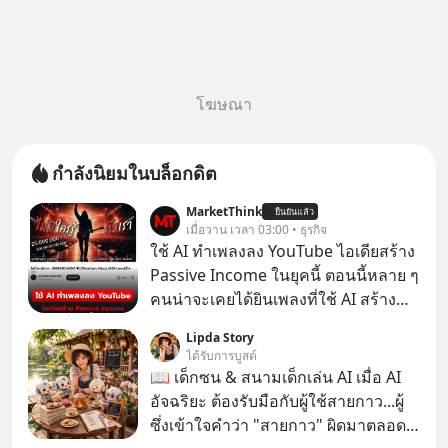
โฆษณา
กำลังนิยมในบล็อกดิต
MarketThink
ยืนยันแล้ว
เมื่อวาน เวลา 03:00 • ธุรกิจ
ใช้ AI ทำเพลงลง YouTube ไอเดียสร้าง
Passive Income ในยุคนี้ ตอนนี้หลาย ๆ
คนน่าจะเคยได้ยินเพลงที่ใช้ AI สร้าง
ผ่านหูกันมาบ้าง เช่น เพลง “ไม่มีใคร
Lipda Story
รู้ตัวเรา” จากช่องชื่อว่า UNHEARD
ได้รับการบูสต์
MUSIC ที่ตอนนี้มียอดรับชมกว่า 26
📖 เด็กซน & สนามเด็กเล่น AI เมื่อ AI
ล้านครั้งแล้ว
อัจฉริยะ ต้องรับมือกับผู้ใช้สายกาว...ผู้
ซึ่งเข้าใจคำว่า "สายกาว" ผิดมาตลอด