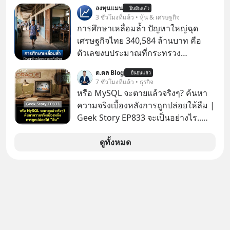
เกือบปี 🤣
ลงทุนแมน
ยืนยันแล้ว
3 ชั่วโมงที่แล้ว • หุ้น & เศรษฐกิจ
การศึกษาเหลื่อมล้ำ ปัญหาใหญ่ฉุด
เศรษฐกิจไทย 340,584 ล้านบาท คือ
ตัวเลขงบประมาณที่กระทรวง
ศึกษาธิการ ได้รับจัดสรรในงบประมาณ
ด.ดล Blog
ยืนยันแล้ว
รายจ่ายประจำปี 2568 ซึ่งมากที่สุดเป็น
7 ชั่วโมงที่แล้ว • ธุรกิจ
อันดับ 2 รองจากกระทรวงการคลัง
หรือ MySQL จะตายแล้วจริงๆ? ค้นหา
ความจริงเบื้องหลังการถูกปล่อยให้ลืม |
Geek Story EP833 จะเป็นอย่างไร..
เมื่อซอฟต์แวร์ฟรีที่หล่อเลี้ยงเว็บไซต์
กว่าครึ่งโลก ถูกมหาเศรษฐีคู่แข่งทุ่มเงิน
ดูทั้งหมด
ซื้อกิจการไป? นี่คือเรื่องจริงของ
MySQL ฐานข้อมูลระดับตำนานที่
โปรแกรมเมอร์คนหนึ่งใช้เวลา 27 ปี
ปลุกปั้นและตั้งชื่อตามลูกสาวของตัวเอง
เมื่อรู้ว่าผลงานชิ้นเอกกำลังจะตกไปอยู่
ในมือของอาณาจักรที่จ้องจะทำลายมัน
เขาถึงขั้นต้องเขียนจดหมายเปิดผนึก