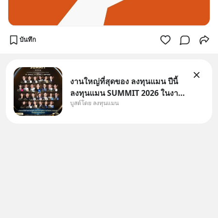
บันทึก
งานใหญ่ที่สุดของ ลงทุนแมน ปีนี้
ลงทุนแมน SUMMIT 2026 ในงาน
บูสต์โดย ลงทุนแมน
นี้จะมีเจ้าของธุรกิจ Dr.PONG,
หมึกกรุบ, Srichand, Jones’
Salad, LA GLACE, Fastwork,
MizuMi, KARMART, อิชิตัน มา
แชร์ความรู้การสร้างธุรกิจ