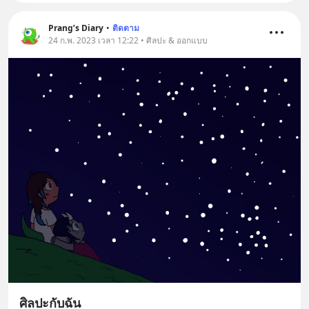
Prang’s Diary
•
ติดตาม
24 ก.พ. 2023 เวลา 12:22 • ศิลปะ & ออกแบบ
ศิลปะกับฉัน