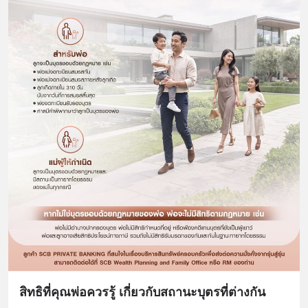
สิทธิที่คุณพ่อควรรู้ เกี่ยวกับสถานะบุตรที่ต่างกัน