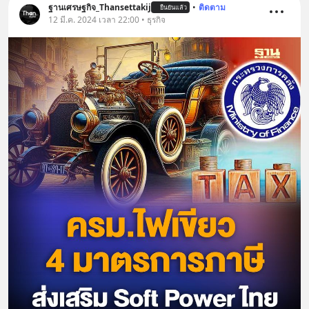
ฐานเศรษฐกิจ_Thansettakij
•
ติดตาม
ยืนยันแล้ว
12 มี.ค. 2024 เวลา 22:00 • ธุรกิจ