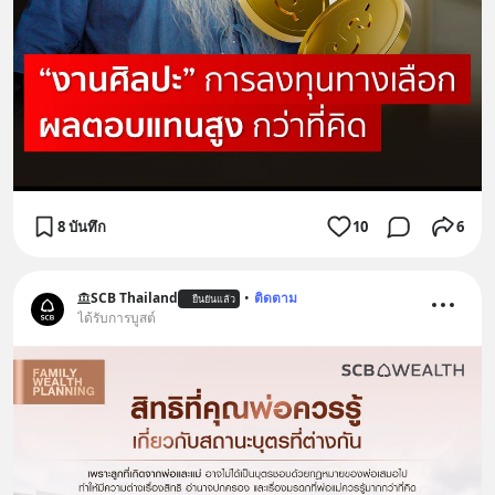
8 บันทึก
10
6
SCB Thailand
•
ติดตาม
ยืนยันแล้ว
ได้รับการบูสต์