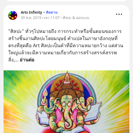
Arts Infinity
•
ติดตาม
30 ส.ค. 2019 เวลา 11:07 • ศิลปะ & ออกแบบ
"ศิลปะ" ทั่วๆไปหมายถึง การกระทำหรือขั้นตอนของการ
สร้างชิ้นงานศิลปะโดยมนุษย์ คำแปลในภาษาอังกฤษที่
ตรงที่สุดคือ Art ศิลปะเป็นคำที่มีความหมายกว้าง แต่ส่วน
ใหญ่แล้วจะมีความหมายเกี่ยวกับการสร้างสรรค์สรรพ
สิ่ง,
... 
อ่านต่อ