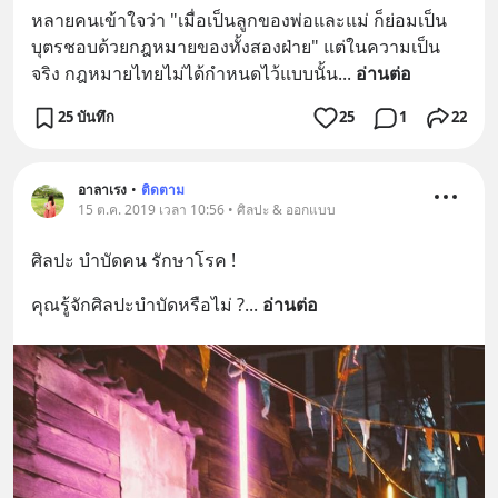
หลายคนเข้าใจว่า "เมื่อเป็นลูกของพ่อและแม่ ก็ย่อมเป็น
บุตรชอบด้วยกฎหมายของทั้งสองฝ่าย" แต่ในความเป็น
จริง กฎหมายไทยไม่ได้กำหนดไว้แบบนั้น
... 
อ่านต่อ
25 บันทึก
25
1
22
อาลาเรง
•
ติดตาม
15 ต.ค. 2019 เวลา 10:56 • ศิลปะ & ออกแบบ
ศิลปะ บำบัดคน รักษาโรค !
คุณรู้จักศิลปะบำบัดหรือไม่ ?
... 
อ่านต่อ