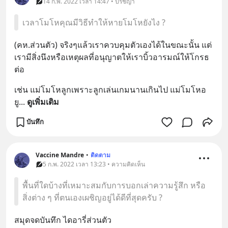
14 ก.พ. 2022 เวลา 14:47 • ปรัชญา
เวลาโมโหคุณมีวิธีทำให้หายโมโหยังไง ?
(คห.ส่วนตัว) จริงๆแล้วเราควบคุมตัวเองได้ในขณะนั้น แต่
เรามีสิ่งนึงหรือเหตุผลที่อนุญาตให้เราบิ้วอารมณ์ให้โกรธ
ต่อ
เช่น แม่โมโหลูกเพราะลูกเล่นเกมนานเกินไป แม่โมโหอ
ยู
... 
ดูเพิ่มเติม
บันทึก
Vaccine Mandre
•
ติดตาม
5 ก.พ. 2022 เวลา 13:23 • ความคิดเห็น
พื้นที่ใดบ้างที่เหมาะสมกับการบอกเล่าความรู้สึก หรือ
สิ่งต่าง ๆ ที่ตนเองเผชิญอยู่ได้ดีที่สุดครับ ?
สมุดจดบันทึก ไดอารี่ส่วนตัว