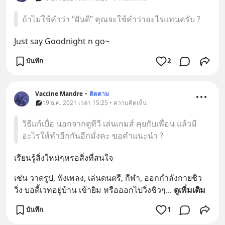
ถ้าไม่ใช้คำว่า “ฝันดี” คุณจะใช้คำว่าอะไรแทนครับ ?
Just say Goodnight n go~
บันทึก
2
Vaccine Mandre
•
ติดตาม
19 ธ.ค. 2021 เวลา 15:25 • ความคิดเห็น
วิธีแก้เบื่อ นอกจากดูทีวี เล่นเกมส์ คุยกับเพื่อน แล้วมี
อะไรให้ทำอีกกันอีกมั่งคะ ขอคำแนะนำ ?
เรียนรู้สิ่งใหม่ๆหรอสิ่งที่สนใจ
เช่น วาดรูป, ฟังเพลง, เล่นดนตรี, กีฬา, ออกกำลังกายชิว 
วิ่ง บอดี้เวทอยู่บ้าน เข้ายิม หรือออกไปวิ่งชิวๆ
... 
ดูเพิ่มเติม
บันทึก
1