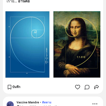
เราย
... 
อ่านต่อ
บันทึก
Vaccine Mandre
•
ติดตาม