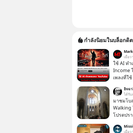
กำลังนิยมในบล็อกดิต
Mark
เมื่อว
ใช้ AI ท
Income ใน
เพลงที่ใช้
ใครรู้ตัว
อิจฉา
ตอนนี้มีย
ได้รับ
มาชมโบสถ์
Walking 
โปรดปราน
เป็นทั้งวัน
Miss
เมื่อว