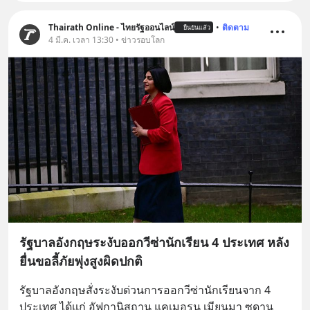
Thairath Online - ไทยรัฐออนไลน์
•
ติดตาม
ยืนยันแล้ว
4 มี.ค. เวลา 13:30 • ข่าวรอบโลก
รัฐบาลอังกฤษระงับออกวีซ่านักเรียน 4 ประเทศ หลัง
ยื่นขอลี้ภัยพุ่งสูงผิดปกติ
รัฐบาลอังกฤษสั่งระงับด่วนการออกวีซ่านักเรียนจาก 4 
ประเทศ ได้เเก่ อัฟกานิสถาน แคเมอรูน เมียนมา ซูดาน 