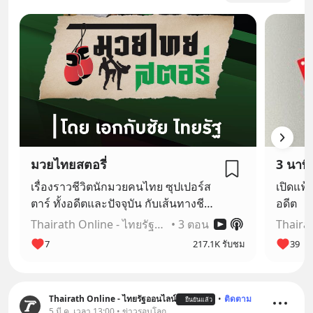
มวยไทยสตอรี่
3 นาที
เรื่องราวชีวิตนักมวยคนไทย ซุปเปอร์ส
เปิดแฟ้
ตาร์ ทั้งอดีตและปัจจุบัน กับเส้นทางชีวิต
อดีต
ในการก้าวมาเป็นยอดมวยเงินแสนเงิน
Thairath Online - ไทยรัฐออนไลน์
•
3 ตอน
ล้าน และเรื่องราวสตอรี่ที่น่าสนใจ น้อย
7
217.1K รับชม
39
คนจะรู้
Thairath Online - ไทยรัฐออนไลน์
•
ติดตาม
ยืนยันแล้ว
5 มี.ค. เวลา 13:00 • ข่าวรอบโลก