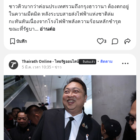
ชาวคิวบากว่าค่อนประเทศรวมถึงกรุงฮาวานา ต้องตกอยู่
ในความมืดมิด หลังระบบสายส่งไฟฟ้าแห่งชาติล่ม
กะทันหันเนื่องจากโรงไฟฟ้าพลังความร้อนหลักชำรุด 
ขณะที่รัฐบา
... 
อ่านต่อ
บันทึก
3
Thairath Online - ไทยรัฐออนไลน์
•
ติดตาม
ยืนยันแล้ว
5 มี.ค. เวลา 10:35 • ข่าว