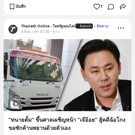
บันทึก
1
Thairath Online - ไทยรัฐออนไลน์
•
ติดตาม
ยืนยันแล้ว
4 มี.ค. เวลา 07:30 • ข่าว
“ทนายตั้ม” ขึ้นศาลเผชิญหน้า “เจ๊อ้อย” สู้คดีฉ้อโกง
ขอซักค้านพยานด้วยตัวเอง