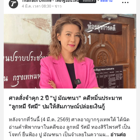
Thairath Online - ไทยรัฐออนไลน์
•
ติดตาม
ยืนยันแล้ว
4 มี.ค. เวลา 08:30 • ข่าว
ศาลสั่งจำคุก 2 ปี "ปู มัณฑนา" คดีหมิ่นประมาท
"ลูกหมี รัศมี" ปมให้สัมภาษณ์ปล่อยเงินกู้
หลังจากที่วันนี้ (4 มี.ค. 2569) ศาลอาญากรุงเทพใต้ ได้นัด
อ่านคำพิพากษาในคดีของ ลูกหมี รัศมี ทองสิริไพรศรี เป็น
โจทก์ ยื่นฟ้อง ปู มัณฑนา เป็นจำเลยในความผ
... 
อ่านต่อ