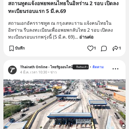
สถานทูตแจ้งอพยพคนไทยในอิหร่าน 2 รอบ เปิดลง
ทะเบียนรอบแรก 5 มี.ค.69
สถานเอกอัครราชทูต ณ กรุงเตหะราน แจ้งคนไทยใน
อิหร่าน รีบลงทะเบียนเพื่ออพยพกลับไทย 2 รอบ เปิดลง
ทะเบียนรอบแรกพรุ่งนี้ (5 มี.ค. 69)
... 
อ่านต่อ
บันทึก
1
1
Thairath Online - ไทยรัฐออนไลน์
•
ติดตาม
ยืนยันแล้ว
4 มี.ค. เวลา 10:30 • ข่าว