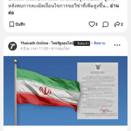
หลังพบการละเมิดเงื่อนไขการขอวีซ่าที่เพิ่มสูงขึ้น
... 
อ่าน
ต่อ
บันทึก
3
2
Thairath Online - ไทยรัฐออนไลน์
•
ติดตาม
ยืนยันแล้ว
4 มี.ค. เวลา 11:30 • ข่าวรอบโลก