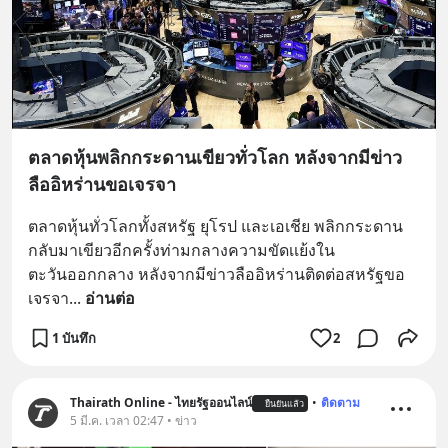
ตลาดหุ้นพลิกกระดานเขียวทั่วโลก หลังจากมีข่าว
ลืออิหร่านขอเจรจา
ตลาดหุ้นทั่วโลกทั้งสหรัฐ ยุโรป และเอเชีย พลิกกระดาน
กลับมาเขียวอีกครั้งท่ามกลางความขัดเเย้งใน
ตะวันออกกลาง หลังจากมีข่าวลืออิหร่านติดต่อสหรัฐขอ
เจรจา
... 
อ่านต่อ
1 บันทึก
2
Thairath Online - ไทยรัฐออนไลน์
•
ติดตาม
ยืนยันแล้ว
5 มี.ค. เวลา 02:47 • ข่าว