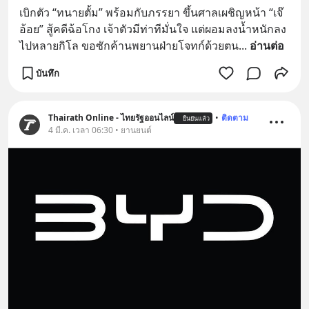
เบิกตัว “ทนายตั้ม” พร้อมกับภรรยา ขึ้นศาลเผชิญหน้า “เจ๊
อ้อย” สู้คดีฉ้อโกง เจ้าตัวมีท่าทีมั่นใจ แต่ผอมลงน้ำหนักลง
ไปหลายกิโล ขอซักค้านพยานฝ่ายโจทก์ด้วยตน
... 
อ่านต่อ
บันทึก
Thairath Online - ไทยรัฐออนไลน์
•
ติดตาม
ยืนยันแล้ว
4 มี.ค. เวลา 06:30 • ยานยนต์