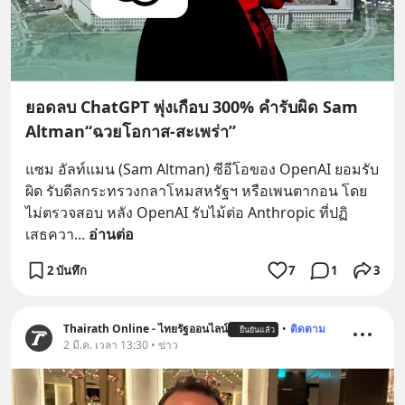
ยอดลบ ChatGPT พุ่งเกือบ 300% คำรับผิด Sam
Altman“ฉวยโอกาส-สะเพร่า”
แซม อัลท์แมน (Sam Altman) ซีอีโอของ OpenAI ยอมรับ
ผิด รับดีลกระทรวงกลาโหมสหรัฐฯ หรือเพนตากอน โดย
ไม่ตรวจสอบ หลัง OpenAI รับไม้ต่อ Anthropic ที่ปฏิ
เสธควา
... 
อ่านต่อ
2 บันทึก
7
1
3
Thairath Online - ไทยรัฐออนไลน์
•
ติดตาม
ยืนยันแล้ว
2 มี.ค. เวลา 13:30 • ข่าว