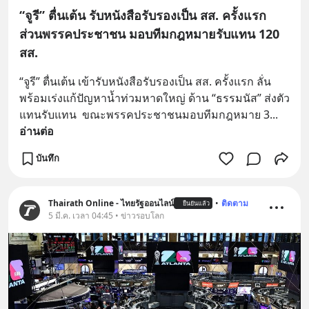
“จูรี” ตื่นเต้น รับหนังสือรับรองเป็น สส. ครั้งแรก
ส่วนพรรคประชาชน มอบทีมกฎหมายรับแทน 120
สส.
“จูรี” ตื่นเต้น เข้ารับหนังสือรับรองเป็น สส. ครั้งแรก ลั่น
พร้อมเร่งแก้ปัญหาน้ำท่วมหาดใหญ่ ด้าน “ธรรมนัส” ส่งตัว
แทนรับแทน  ขณะพรรคประชาชนมอบทีมกฎหมาย 3
... 
อ่านต่อ
บันทึก
Thairath Online - ไทยรัฐออนไลน์
•
ติดตาม
ยืนยันแล้ว
5 มี.ค. เวลา 04:45 • ข่าวรอบโลก