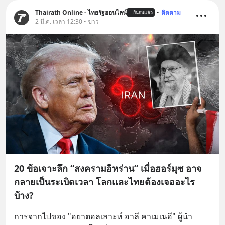
Thairath Online - ไทยรัฐออนไลน์
•
ติดตาม
ยืนยันแล้ว
2 มี.ค. เวลา 12:30 • ข่าว
20 ข้อเจาะลึก “สงครามอิหร่าน” เมื่อฮอร์มุซ อาจ
กลายเป็นระเบิดเวลา โลกและไทยต้องเจออะไร
บ้าง?
การจากไปของ "อยาตอลเลาะห์ อาลี คาเมเนอี" ผู้นำ