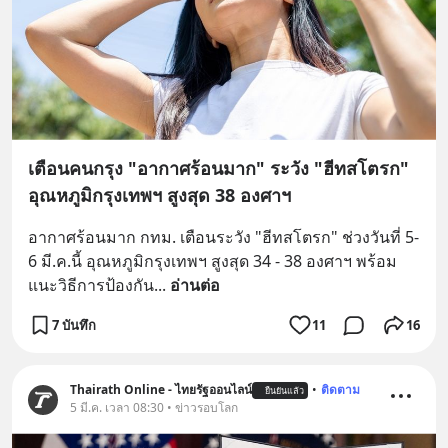
เตือนคนกรุง "อากาศร้อนมาก" ระวัง "ฮีทสโตรก"
อุณหภูมิกรุงเทพฯ สูงสุด 38 องศาฯ
อากาศร้อนมาก กทม. เตือนระวัง "ฮีทสโตรก" ช่วงวันที่ 5-
6 มี.ค.นี้ อุณหภูมิกรุงเทพฯ สูงสุด 34 - 38 องศาฯ พร้อม
แนะวิธีการป้องกัน
... 
อ่านต่อ
7 บันทึก
11
16
Thairath Online - ไทยรัฐออนไลน์
•
ติดตาม
ยืนยันแล้ว
5 มี.ค. เวลา 08:30 • ข่าวรอบโลก