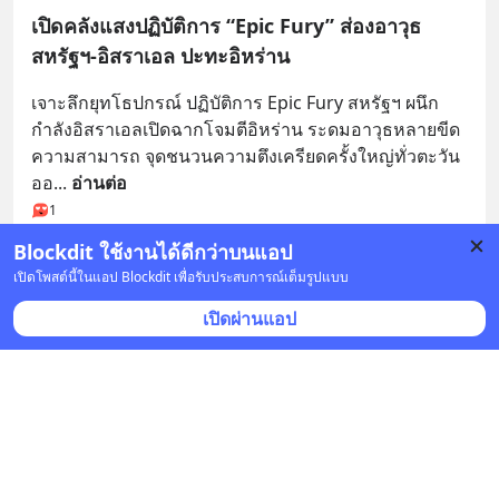
เปิดคลังแสงปฏิบัติการ “Epic Fury” ส่องอาวุธ
สหรัฐฯ-อิสราเอล ปะทะอิหร่าน
เจาะลึกยุทโธปกรณ์ ปฏิบัติการ Epic Fury สหรัฐฯ ผนึก
กำลังอิสราเอลเปิดฉากโจมตีอิหร่าน ระดมอาวุธหลายขีด
ความสามารถ จุดชนวนความตึงเครียดครั้งใหญ่ทั่วตะวัน
ออ
... 
อ่านต่อ
1
Blockdit ใช้งานได้ดีกว่าบนแอป
12 บันทึก
14
12
เปิดโพสต์นี้ในแอป Blockdit เพื่อรับประสบการณ์เต็มรูปแบบ
เปิดผ่านแอป
Thairath Online - ไทยรัฐออนไลน์
•
ติดตาม
ยืนยันแล้ว
2 มี.ค. เวลา 09:30 • ข่าว