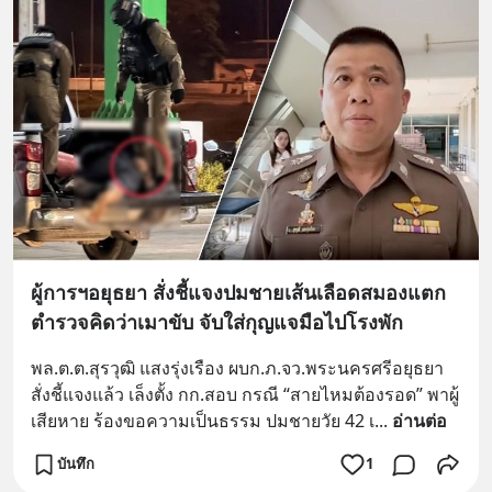
ผู้การฯอยุธยา สั่งชี้แจงปมชายเส้นเลือดสมองแตก
ตำรวจคิดว่าเมาขับ จับใส่กุญแจมือไปโรงพัก
พล.ต.ต.สุรวุฒิ แสงรุ่งเรือง ผบก.ภ.จว.พระนครศรีอยุธยา 
สั่งชี้แจงแล้ว เล็งตั้ง กก.สอบ กรณี “สายไหมต้องรอด” พาผู้
เสียหาย ร้องขอความเป็นธรรม ปมชายวัย 42 เ
... 
อ่านต่อ
บันทึก
1