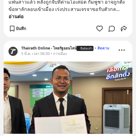
แฟนสาวแล้ว หลังถูกจับที่ด่านโอเสม็ด กัมพูชา อาจถูกตั้ง
ข้อหาลักลอบเข้าเมือง เร่งประสานเจรจาขอรับตัวกล
... 
อ่านต่อ
บันทึก
Thairath Online - ไทยรัฐออนไลน์
•
ติดตาม
ยืนยันแล้ว
5 มี.ค. เวลา 06:30 • การเมือง