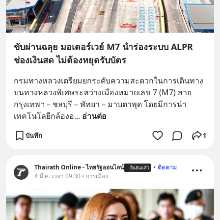
ขับผ่านฉลุย มอเตอร์เวย์ M7 นำร่องระบบ ALPR
ช่องเงินสด ไม่ต้องหยุดรับบัตร
กรมทางหลวงเตรียมยกระดับความสะดวกในการเดินทาง
บนทางหลวงพิเศษระหว่างเมืองหมายเลข 7 (M7) สาย
กรุงเทพฯ – ชลบุรี – พัทยา – มาบตาพุด โดยมีการนำ
เทคโนโลยีกล้องอ
... 
อ่านต่อ
บันทึก
1
Thairath Online - ไทยรัฐออนไลน์
•
ติดตาม
ยืนยันแล้ว
4 มี.ค. เวลา 09:30 • การเมือง