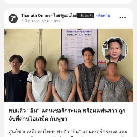
Thairath Online - ไทยรัฐออนไลน์
•
ติดตาม
ยืนยันแล้ว
5 มี.ค. เวลา 07:31 • ข่าว
พบแล้ว "อ้น" แดนเซอร์กระแต พร้อมแฟนสาว ถูก
จับที่ด่านโอเสม็ด กัมพูชา
ศูนย์ช่วยเหลือคนไทยฯ พบตัว "อ้น" แดนเซอร์กระแต และ