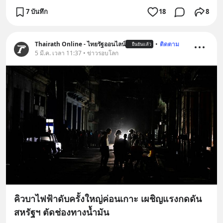
7 บันทึก
18
8
Thairath Online - ไทยรัฐออนไลน์
•
ติดตาม
ยืนยันแล้ว
5 มี.ค. เวลา 11:37 • ข่าวรอบโลก
คิวบาไฟฟ้าดับครั้งใหญ่ค่อนเกาะ เผชิญแรงกดดัน
สหรัฐฯ ตัดช่องทางน้ำมัน