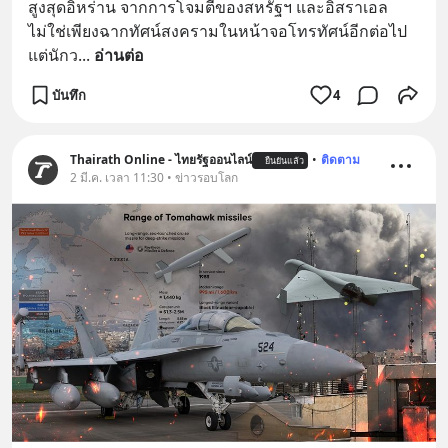
สูงสุดอิหร่าน จากการโจมตีของสหรัฐฯ และอิสราเอล 
ไม่ใช่เพียงฉากทัศน์สงครามในหน้าจอโทรทัศน์อีกต่อไป 
แต่นักว
... 
อ่านต่อ
บันทึก
4
Thairath Online - ไทยรัฐออนไลน์
•
ติดตาม
ยืนยันแล้ว
2 มี.ค. เวลา 11:30 • ข่าวรอบโลก